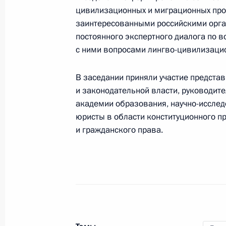
Заседание Межведомственной рабо
цивилизационных и миграционных проц
заинтересованными российскими орга
по международным вопросам защи
постоянного экспертного диалога по 
11 января 2017 года, 11:00
Москва
с ними вопросами лингво-цивилизаци
В заседании приняли участие предста
23 декабря 2016 года, пятница
и законодательной власти, руководит
академии образования, научно-исслед
Заседание Межведомственной рабо
юристы в области конституционного пр
связанным с изменением климата 
и гражданского права.
развития
23 декабря 2016 года, 14:00
22 декабря 2016 года, четверг
Анна Кузнецова провела заседание