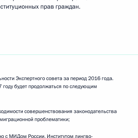
ституционных прав граждан.
 работе форума «Территория
ности Экспертного совета за период 2016 года.
 открытии курса лекций
17 году будет продолжаться по следующим
бщество»
бходимости совершенствования законодательства
 миграционной проблематики;
о с МИДом России, Институтом лингво-