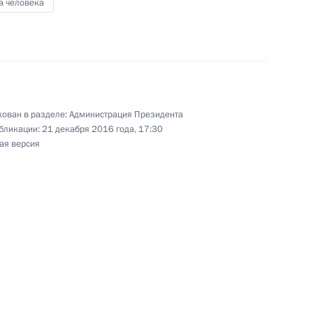
а человека
ка
ован в разделе:
Администрация Президента
 Управлении Президента
бликации:
21 декабря 2016 года, 17:30
ая версия
рав граждан
о импортозамещению