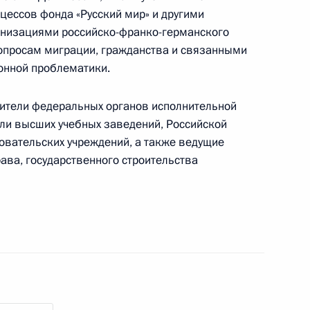
чей группы
ессов фонда «Русский мир» и другими
2
низациями российско-франко-германского
ты прав ребёнка
вопросам миграции, гражданства и связанными
онной проблематики.
вители федеральных органов исполнительной
ели высших учебных заведений, Российской
овательских учреждений, а также ведущие
чей группы по вопросам,
ава, государственного строительства
и обеспечением устойчивого
 Общественного совета при
9