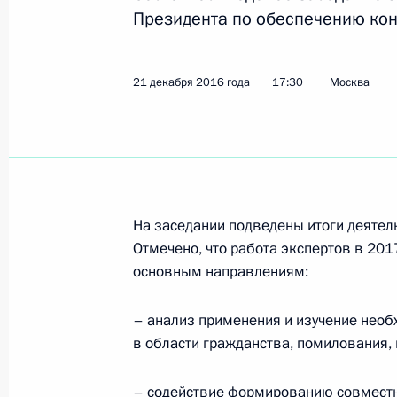
Президента по обеспечению кон
23 января 2017 года, понедельник
Герман Клименко принял участие в
21 декабря 2016 года
17:30
Москва
бизнеса – территория жизни»
23 января 2017 года, 18:00
12 января 2017 года, четверг
На заседании подведены итоги деятель
Герман Клименко принял участие в
Отмечено, что работа экспертов в 20
Министерства обороны «Армия и о
основным направлениям:
12 января 2017 года, 16:00
– анализ применения и изучение нео
в области гражданства, помилования,
11 января 2017 года, среда
– содействие формированию совместн