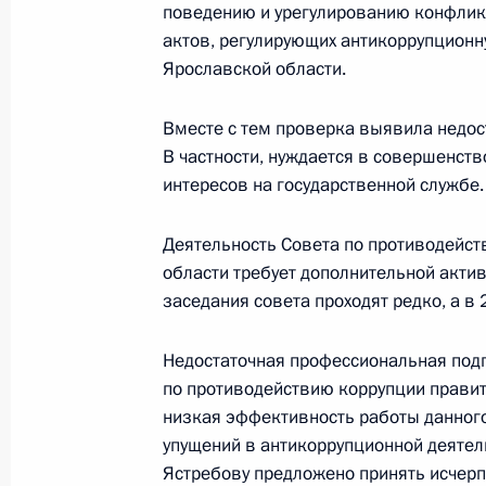
поведению и урегулированию конфлик
кандидатур на должности судей фе
актов, регулирующих антикоррупционн
18 декабря 2014 года, 19:00
Москва
Ярославской области.
Вместе с тем проверка выявила недос
В частности, нуждается в совершенст
17 декабря 2014 года, среда
интересов на государственной службе.
Первое заседание рабочей группы 
по вопросу развития малого и сре
Деятельность Совета по противодейст
в России
области требует дополнительной акти
заседания совета проходят редко, а в
17 декабря 2014 года, 16:00
Москва
Недостаточная профессиональная под
по противодействию коррупции правит
Совещание по вопросам совершенс
низкая эффективность работы данного
в России
упущений в антикоррупционной деятель
17 декабря 2014 года, 12:30
Москва
Ястребову
предложено принять исчер