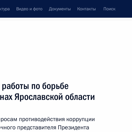
ктура
Видео и фото
Документы
Контакты
Поиск
венный Совет
Совет Безопасности
Комиссии и советы
резидента
декабрь, 2014
ть следующие материалы
 работы по борьбе
анах Ярославской области
ии Госсовета
3
просам противодействия коррупции
чного представителя Президента