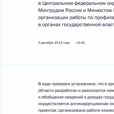
в Центральном федеральном окр
Минтрудом России и Минюстом 
Открытие головного участка скоро
организации работы по профил
Москва – Санкт-Петербург
в органах государственной влас
23 декабря 2014 года, 16:20
3 декабря 2014 года
14:40
19 декабря 2014 года, пятница
Заседание Комиссии по вопросам 
назначения
19 декабря 2014 года, 18:00
Калуга
В ходе проверки установлено, что в о
области разработан и реализуется ко
и обобщения сведений о доходах госуд
18 декабря 2014 года, четверг
осуществляется антикоррупционная эк
проектов; организована работа комис
Заседание Комиссии по предварит