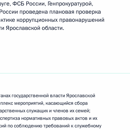
уге, ФСБ России, Генпрокуратурой,
России проведена плановая проверка
стной автодороги М-11
2
актике коррупционных правонарушений
ти Ярославской области.
развития авиации общего
рганах государственной власти Ярославской
мплекс мероприятий, касающийся сбора
арственных служащих и членов их семей;
спертиза нормативных правовых актов и их
сий по соблюдению требований к служебному
ельному рассмотрению