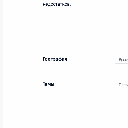
недостатков.
16 декабря 2014 года, вторник
Заседание рабочей группы по разр
государственной культурной полит
16 декабря 2014 года, 15:45
Москва
География
Ярос
12 декабря 2014 года, пятница
Темы
Прот
Совещание с постоянными членами
12 декабря 2014 года, 13:00
Москва, Кремл
11 декабря 2014 года, четверг