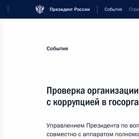
Президент России
События
Стру
Президент
Администрация
Государст
Новости
Сведения об Администрации П
События
Показа
Проверка организации
с коррупцией в госорг
23 декабря 2014 года, вторник
Заседание консультативной комисс
Управлением Президента по во
23 декабря 2014 года, 18:00
Москва
совместно с аппаратом полномо