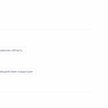
аботке проекта Основ
5
ики
лавская область
иводействие коррупции
 Совета Безопасности
1
ь