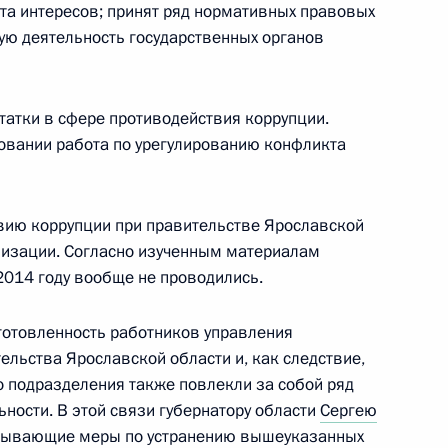
та интересов; принят ряд нормативных правовых
деральных судов
ую деятельность государственных органов
татки в сфере противодействия коррупции.
вовании работа по урегулированию конфликта
Государственного совета
днего предпринимательства
вию коррупции при правительстве Ярославской
визации. Согласно изученным материалам
 2014 году вообще не проводились.
готовленность работников управления
ельства Ярославской области и, как следствие,
твования госконтроля
3
 подразделения также повлекли за собой ряд
ности. В этой связи губернатору области
Сергею
пывающие меры по устранению вышеуказанных