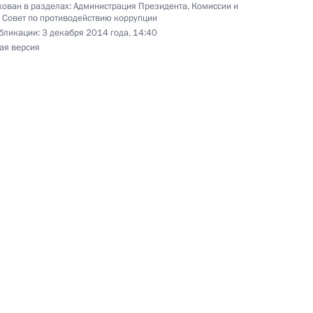
ован в разделах:
Администрация Президента
,
Комиссии и
,
Совет по противодействию коррупции
 Управлении Президента
бликации:
3 декабря 2014 года, 14:40
рав граждан
ая версия
вию с религиозными
1
ь
иторингу выполнения решений
полнении перечня поручений
 эффективности бюджетных