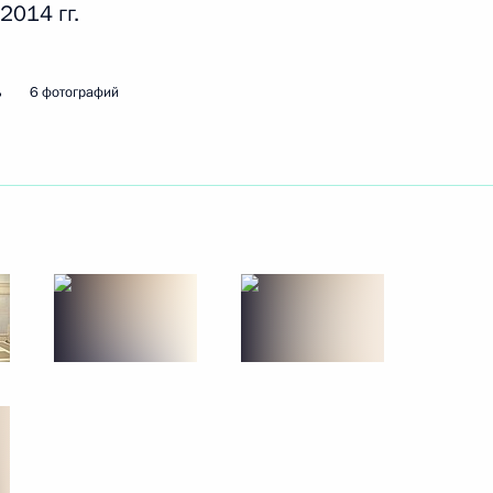
2014 гг.
ь
6 фотографий
развития авиации общего
кадровой политики