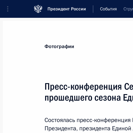
Президент России
События
Стру
Президент
Администрация
Государст
Новости
Сведения об Администрации П
Фотографии
Показа
Пресс-конференция Се
прошедшего сезона Ед
7 июля 2014 года, понедельник
Заседание Комиссии по предварит
кандидатур на должности судей фе
Состоялась пресс-конференция
Президента, президента Единой
7 июля 2014 года, 21:00