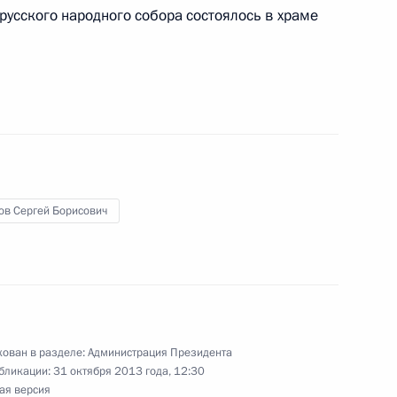
русского народного собора состоялось в храме
идента России по вопросам
ов Сергей Борисович
ка в память царствования
3
ован в разделе:
Администрация Президента
бликации:
31 октября 2013 года, 12:30
ая версия