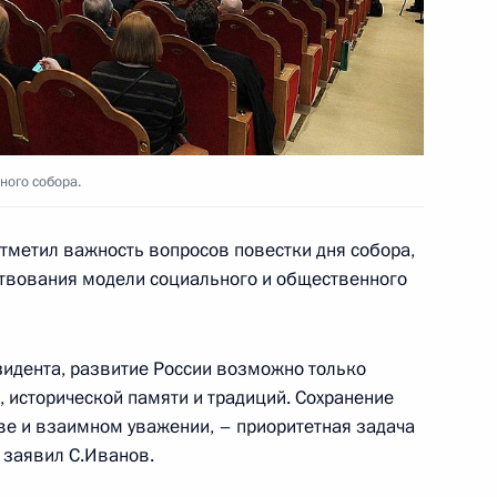
рав граждан
ного собора.
кадровой политики
тметил важность вопросов повестки дня собора,
твования модели социального и общественного
идента, развитие России возможно только
 исторической памяти и традиций. Сохранение
тве и взаимном уважении, – приоритетная задача
нутренней политики
2
 заявил С.Иванов.