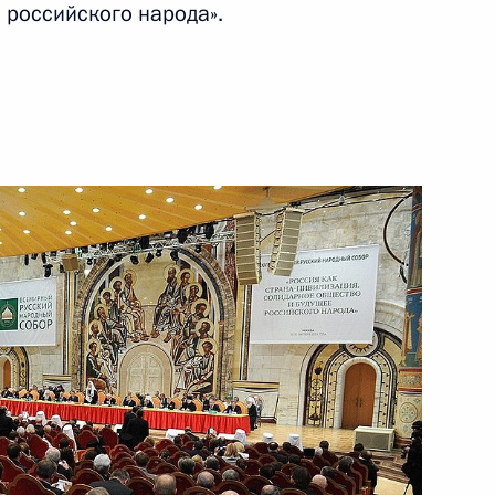
 российского народа».
библиотеки Выборга
6
ие в Конференции сторон
нении климата
 Управлении Президента