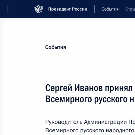
Президент России
События
Стру
Президент
Администрация
Государст
Новости
Сведения об Администрации П
События
Показа
Сергей Иванов принял 
Всемирного русского 
2 декабря 2013 года, понедельник
Александр Абрамов освобождён от 
Президента
Руководитель Администрации Пре
Всемирного русского народного
2 декабря 2013 года, 14:20