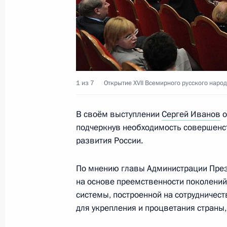
по обеспечению конституционных п
20 ноября 2013 года, 15:30
14 ноября 2013 года, четверг
1 из 7
Открытие XVII Всемирного русского народ
Заседание Комиссии по вопросам 
в правоохранительных органах
В своём выступлении
Сергей Иванов
о
подчеркнув необходимость совершенс
14 ноября 2013 года, 18:00
развития России.
По мнению главы Администрации През
13 ноября 2013 года, среда
на основе преемственности поколений,
системы, построенной на сотрудничес
Семинар-совещание по вопросам в
для укрепления и процветания страны,
13 ноября 2013 года, 15:00
Москва