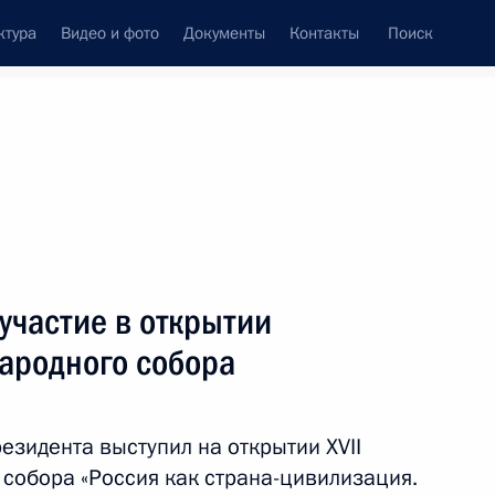
ктура
Видео и фото
Документы
Контакты
Поиск
венный Совет
Совет Безопасности
Комиссии и советы
резидента
декабрь, 2013
ть следующие материалы
участие в открытии
народного собора
должности советника
зидента выступил на открытии XVII
 собора «Россия как страна-цивилизация.