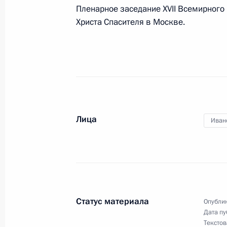
Пленарное заседание XVII Всемирного 
Христа Спасителя в Москве.
11 ноября 2013 года, понедельник
Заявление спецпредставителя През
климата Александра Бедрицкого
11 ноября 2013 года, 16:30
Лица
Иван
4 ноября 2013 года, понедельник
Открытие восстановленного обелис
Дома Романовых
4 ноября 2013 года, 13:45
Москва
Статус материала
Опублик
Дата пу
Текстов