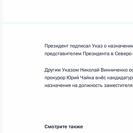
20 марта 2013 года, среда
Всероссийская конференция по защ
Президент подписал Указ о назначен
20 марта 2013 года, 20:00
Якутск
представителем Президента в Северо
Другим Указом Николай Винниченко ос
Сергей Дубик принял участие в ко
прокурор Юрий Чайка внёс кандидатур
административных барьеров, оптим
назначения на должность заместителя
контроля и противодействие корру
20 марта 2013 года, 19:00
18 марта 2013 года, понедельник
Смотрите также