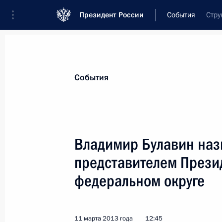
Президент России
События
Стру
Президент
Администрация
Государст
Новости
Сведения об Администрации П
События
Показа
Владимир Булавин на
представителем Прези
21 марта 2013 года, четверг
федеральном округе
Полномочный представитель Прези
федеральном округе представлен г
21 марта 2013 года, 15:30
Санкт-Петербург
11 марта 2013 года
12:45