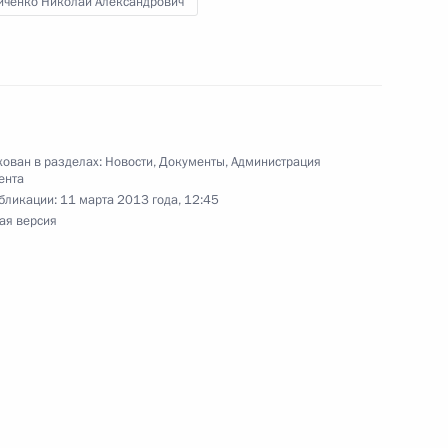
иченко Николай Александрович
ющих Международной
ован в разделах:
Новости
,
Документы
,
Администрация
ента
бликации:
11 марта 2013 года, 12:45
ая версия
ного, попечительского
3
нию Православной