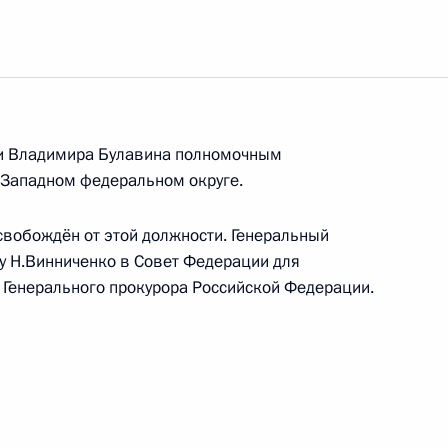
ите прав детей
ии Владимира Булавина полномочным
-Западном федеральном округе.
вобождён от этой должности. Генеральный
нференции «Устранение
у Н.Винниченко в Совет Федерации для
изация государственного
 Генерального прокурора Российской Федерации.
пции»