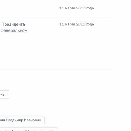
ссийские авиалинии»
1
11 марта 2013 года
е Президента
11 марта 2013 года
 федеральном
чей группы по вопросам,
и обеспечением устойчивого
оны
омочным представителем
вин Владимир Иванович
деральном округе