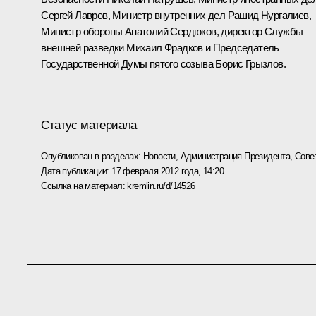
Сергей Лавров
, Министр внутренних дел
Рашид Нургалиев
,
Министр обороны
Анатолий Сердюков
, директор Службы
внешней разведки
Михаил Фрадков
и Председатель
Государственной Думы пятого созыва
Борис Грызлов
.
Статус материала
Опубликован в разделах:
Новости
,
Администрация Президента
,
Сове
Дата публикации:
17 февраля 2012 года, 14:20
Ссылка на материал:
kremlin.ru/d/14526