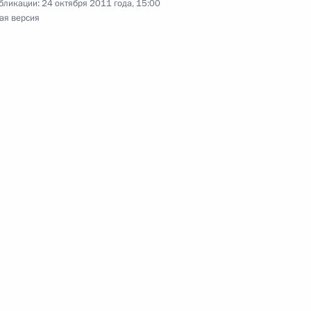
бликации:
24 октября 2011 года, 15:00
ая версия
естителем Генсекретаря ООН
идента Сергей Нарышкин
1
ренции «История новой
–2011)»
идентом Французского
2