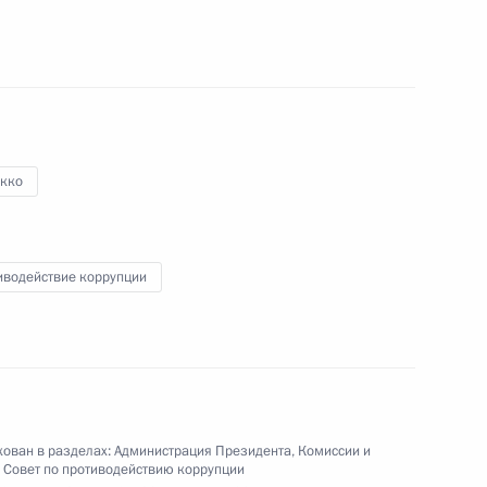
езидента будет работать
уге
кко
к
иводействие коррупции
 по вопросам госслужбы
стие в глобальном
ован в разделах:
Администрация Президента
,
Комиссии и
,
Совет по противодействию коррупции