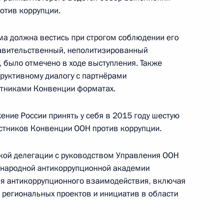
дента в Архангельской
отив коррупции.
ма должна вестись при строгом соблюдении его
авительственный, неполитизированный
 было отмечено в ходе выступления. Также
труктивному диалогу с партнёрами
езидента будет работать
стниками Конвенции форматах.
ние России принять у себя в 2015 году шестую
стников Конвенции ООН против коррупции.
ской делегации с руководством Управления ООН
ународной антикоррупционной академии
я антикоррупционного взаимодействия, включая
идента в Ямало-Ненецком
региональных проектов и инициатив в области