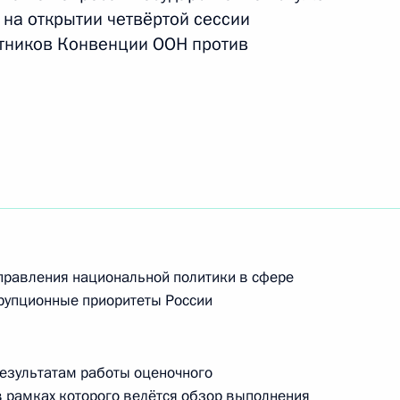
 на открытии четвёртой сессии
стников Конвенции ООН против
кадровой политики
правления национальной политики в сфере
дента в Калининградской
рупционные приоритеты России
езультатам работы оценочного
 рамках которого ведётся обзор выполнения