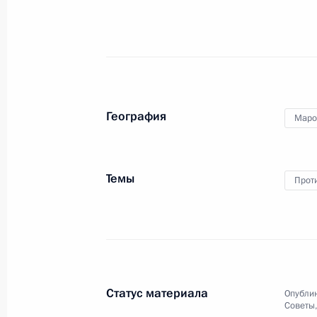
27 октября мобильная приёмная Пр
в Ямало-Ненецком автономном окр
27 октября 2011 года, 09:00
География
Маро
24 октября 2011 года, понедельни
Темы
Прот
Начальник Управления Президента
и кадров Сергей Дубик принял уча
антикоррупционном форуме
24 октября 2011 года, 15:00
Марракеш
Статус материала
Опублик
Советы