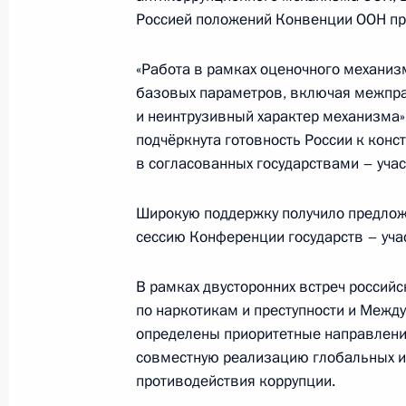
Работа мобильной приёмной Прези
Россией положений Конвенции ООН пр
области
«Работа в рамках оценочного механиз
28 октября 2011 года, 20:25
базовых параметров, включая межпр
и неинтрузивный характер механизма»,
подчёркнута готовность России к конс
28 октября мобильная приёмная Пр
в согласованных государствами – уча
в Калининградской области
Широкую поддержку получило предложе
28 октября 2011 года, 09:00
сессию Конференции государств – уча
В рамках двусторонних встреч россий
27 октября 2011 года, четверг
по наркотикам и преступности и Межд
определены приоритетные направлени
Работа мобильной приёмной През
совместную реализацию глобальных и 
автономном округе
противодействия коррупции.
27 октября 2011 года, 19:00