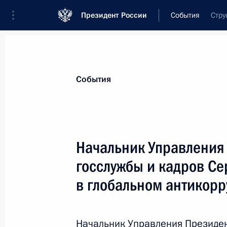
Президент России
События
Стру
Президент
Администрация
Государст
Новости
Сведения об Администрации П
События
Показа
Начальник Управления
госслужбы и кадров Се
10 ноября 2011 года, четверг
в глобальном антикор
11 ноября мобильная приёмная Пр
в Хабаровском крае
10 ноября 2011 года, 15:00
Начальник Управления Президен