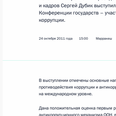
и кадров Сергей Дубик выступил
Конференции государств – уча
коррупции.
1 ноября 2011 года, вторник
Заседание Комиссии по вопросам 
в правоохранительных органах
24 октября 2011 года
15:00
Марракеш
1 ноября 2011 года, 19:00
Москва
28 октября 2011 года, пятница
В выступлении отмечены основные на
Работа мобильной приёмной Прези
противодействия коррупции и антикор
области
на международном уровне.
28 октября 2011 года, 21:00
Дана положительная оценка первым р
антикоррупционного механизма ООН, в