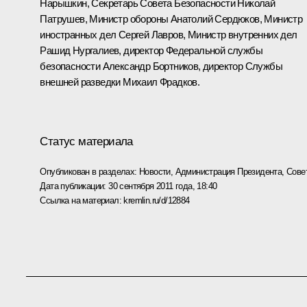
Нарышкин
, Секретарь Совета Безопасности
Николай
Патрушев
, Министр обороны
Анатолий Сердюков
, Министр
иностранных дел
Сергей Лавров
, Министр внутренних дел
Рашид Нургалиев
, директор Федеральной службы
безопасности
Александр Бортников
, директор Службы
внешней разведки
Михаил Фрадков
.
Статус материала
Опубликован в разделах:
Новости
,
Администрация Президента
,
Сове
Дата публикации:
30 сентября 2011 года, 18:40
Ссылка на материал:
kremlin.ru/d/12884