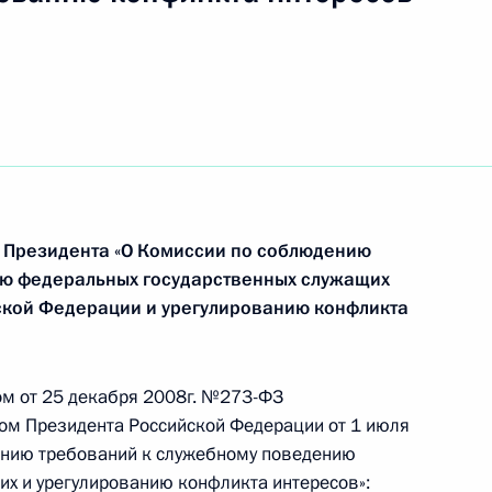
ликта интересов
одный конгресс «Культура
1
овске
 Президента «О Комиссии по соблюдению
ию федеральных государственных служащих
кой Федерации и урегулированию конфликта
аботке предложений
ународного финансового
ом от 25 декабря 2008г. №273-ФЗ
зом Президента Российской Федерации от 1 июля
ению требований к служебному поведению
х и урегулированию конфликта интересов»: