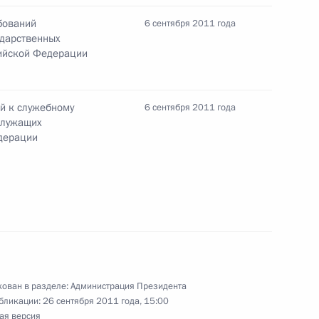
а праздновании Дня
бований
6 сентября 2011 года
ударственных
ийской Федерации
й к служебному
6 сентября 2011 года
ик
служащих
дерации
дрицкий принял участие
1
го уровня по глобальной
реда Президента в ЦФО Олега
2
ован в разделе:
Администрация Президента
бликации:
26 сентября 2011 года, 15:00
ая версия