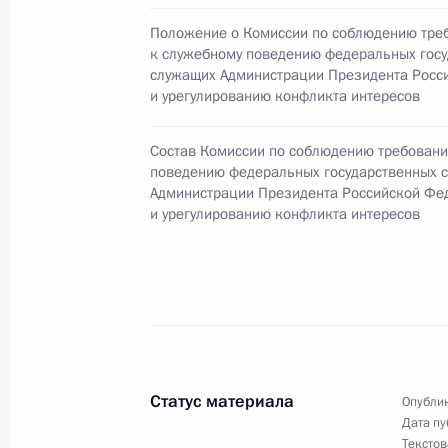
Сергей Нарышкин присутствовал н
независимости Южной Осетии
Положение о Комиссии по соблюдению тре
к служебному поведению федеральных гос
20 сентября 2011 года, 12:30
Цхинвал
служащих Администрации Президента Росс
и урегулированию конфликта интересов
Состав Комиссии по соблюдению требовани
19 сентября 2011 года, понедельн
поведению федеральных государственных 
Администрации Президента Российской Фе
Советник Президента Александр Бе
и урегулированию конфликта интересов
в четвёртой встрече Группы высоко
устойчивости
19 сентября 2011 года, 16:00
Сергей Нарышкин представил полп
Статус материала
Говоруна
Опублик
Дата пу
19 сентября 2011 года, 11:00
Текстов