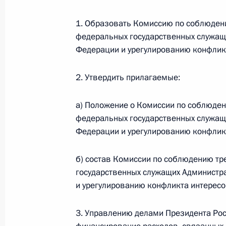
1. Образовать Комиссию по соблюден
23 сентября 2011 года, пятница
федеральных государственных служащ
Федерации и урегулированию конфлик
Работа мобильной приёмной Прези
23 сентября 2011 года, 16:30
2. Утвердить прилагаемые:
а) Положение о Комиссии по соблюде
23 сентября мобильная приёмная П
федеральных государственных служащ
в Тверской области
Федерации и урегулированию конфлик
23 сентября 2011 года, 09:00
б) состав Комиссии по соблюдению т
государственных служащих Администр
и урегулированию конфликта интересо
21 сентября 2011 года, среда
3. Управлению делами Президента Ро
Работа мобильной приёмной Прези