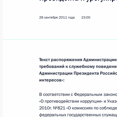
Президента и урегулированию конф
26 сентября 2011 года, 15:00
26 сентября 2011 года
15:00
Сергей Нарышкин открыл Междунар
как ресурс модернизации» в Ульян
26 сентября 2011 года, 14:00
Текст распоряжения Администрации
требований к служебному поведен
Администрации Президента Российс
24 сентября 2011 года, суббота
интересов»:
Заседание рабочей группы по выр
по развитию инфраструктуры межд
В соответствии с Федеральным закон
центра
«О противодействии коррупции» и Ука
2010г. №821 «О комиссиях по соблюд
24 сентября 2011 года, 11:00
Москва
федеральных государственных служащи