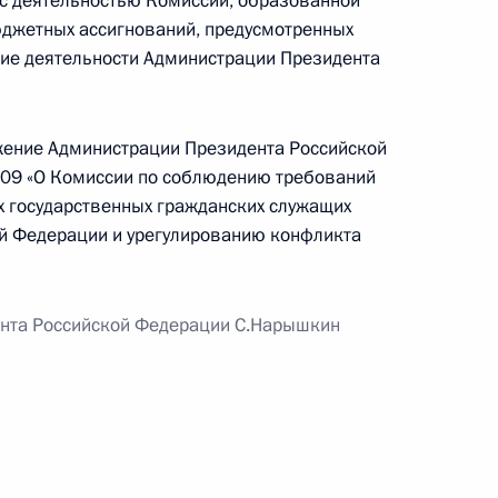
 с деятельностью Комиссии, образованной
юджетных ассигнований, предусмотренных
ие деятельности Администрации Президента
жение Администрации Президента Российской
а в Республику Северная
1
109 «О Комиссии по соблюдению требований
 государственных гражданских служащих
й Федерации и урегулированию конфликта
нта Российской Федерации С.Нарышкин
 открытии Первого
о форума в Цхинвале