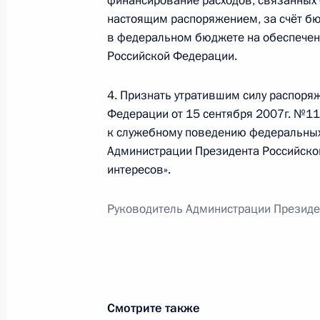
финансирование расходов, связанных
21 сентября 2011 года, 15:30
настоящим распоряжением, за счёт б
в федеральном бюджете на обеспечен
Российской Федерации.
20 сентября 2011 года, вторник
4. Признать утратившим силу распоря
Рабочая поездка Сергея Нарышкин
Федерации от 15 сентября 2007г. №1
Осетия — Алания и Южную Осетию
к служебному поведению федеральных
20 сентября 2011 года, 21:00
Администрации Президента Российско
интересов».
Руководитель Администрации Президе
Сергей Нарышкин присутствовал на
российско-югоосетинского деловог
20 сентября 2011 года, 13:50
Цхинвал
Смотрите также