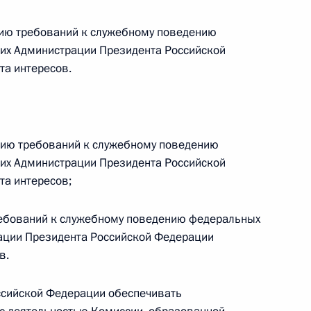
ию требований к служебному поведению
их Администрации Президента Российской
та интересов.
дента в Тверской области
нию требований к служебному поведению
резидента будет работать
их Администрации Президента Российской
та интересов;
ребований к служебному поведению федеральных
ации Президента Российской Федерации
в.
ссийской Федерации обеспечивать
дента в Краснодарском крае