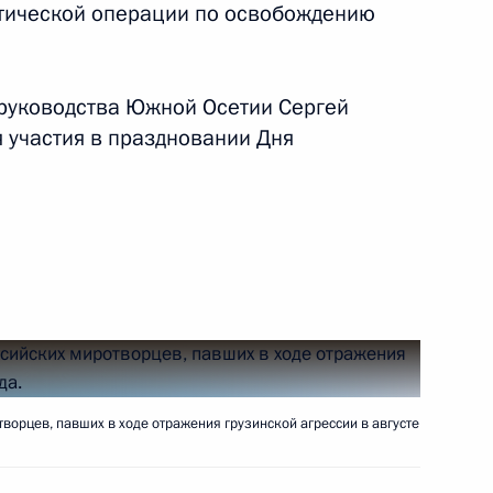
ликта интересов
стической операции по освобождению
 руководства Южной Осетии Сергей
 участия в праздновании Дня
одный конгресс «Культура
1
овске
аботке предложений
ународного финансового
ворцев, павших в ходе отражения грузинской агрессии в августе