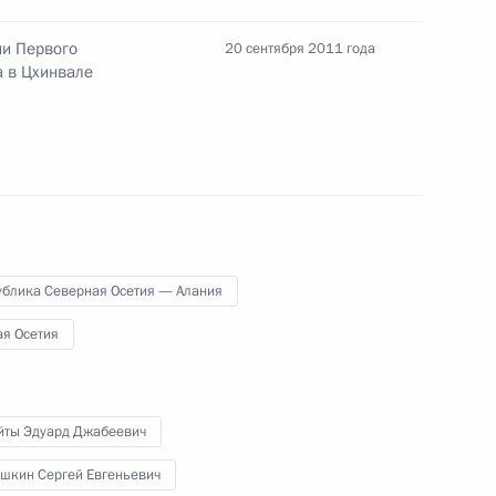
а праздновании Дня
ии Первого
20 сентября 2011 года
а в Цхинвале
ик
дрицкий принял участие
1
го уровня по глобальной
ублика Северная Осетия — Алания
я Осетия
реда Президента в ЦФО Олега
2
йты Эдуард Джабеевич
шкин Сергей Евгеньевич