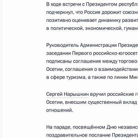
В ходе встречи с Президентом респуб
подчеркнул, что Россия дорожит союз
23 сентября 2011 года, пятница
позитивно оценивает динамику развит
в политической, экономической, гуман
Работа мобильной приёмной Прези
23 сентября 2011 года, 16:30
Руководитель Администрации Президен
заседании Первого российско-югоосет
подписаны соглашения между торгов
Осетии, соглашения о взаимодействии
23 сентября мобильная приёмная П
в сфере туризма, а также по линии Ми
в Тверской области
23 сентября 2011 года, 09:00
Сергей Нарышкин
вручил российские 
Осетии, внесшим существенный вклад 
отношений.
21 сентября 2011 года, среда
На параде, посвящённом Дню независ
Работа мобильной приёмной Прези
поздравительное послание Президент