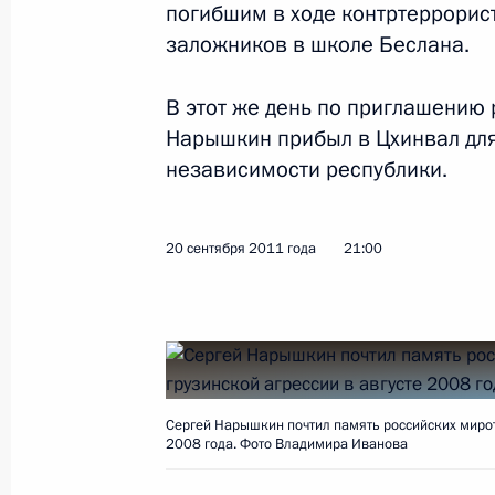
Президента и урегулированию конф
погибшим в ходе контртеррори
заложников в школе Беслана.
26 сентября 2011 года, 15:00
В этот же день по приглашению
Нарышкин прибыл в Цхинвал для
Сергей Нарышкин открыл Междунар
независимости республики.
как ресурс модернизации» в Ульян
26 сентября 2011 года, 14:00
20 сентября 2011 года
21:00
24 сентября 2011 года, суббота
Заседание рабочей группы по выр
по развитию инфраструктуры межд
центра
Сергей Нарышкин почтил память российских мирот
2008 года. Фото Владимира Иванова
24 сентября 2011 года, 11:00
Москва