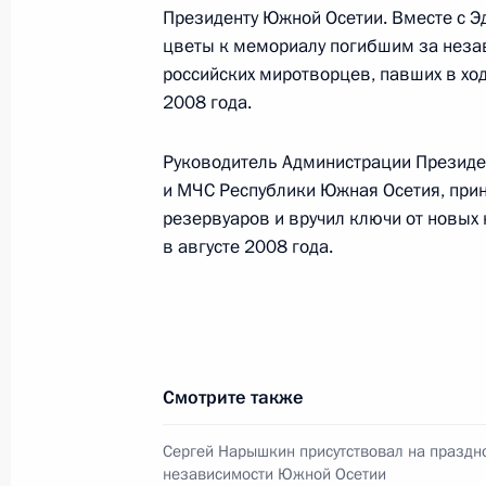
21 сентября 2011 года, 15:30
Президенту Южной Осетии. Вместе с 
цветы к мемориалу погибшим за незав
российских миротворцев, павших в ход
2008 года.
20 сентября 2011 года, вторник
Рабочая поездка Сергея Нарышкин
Руководитель Администрации Президе
Осетия — Алания и Южную Осетию
и МЧС Республики Южная Осетия, прин
резервуаров и вручил ключи от новых
20 сентября 2011 года, 21:00
в августе 2008 года.
Сергей Нарышкин присутствовал на
российско-югоосетинского деловог
20 сентября 2011 года, 13:50
Цхинвал
Смотрите также
Сергей Нарышкин присутствовал на праздн
независимости Южной Осетии