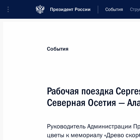
Президент России
События
Стру
Президент
Администрация
Государст
Новости
Сведения об Администрации П
События
Показа
Рабочая поездка Серг
Северная Осетия — Ал
26 сентября 2011 года, понедельн
Сергей Нарышкин подписал распор
по соблюдению требований к служ
Руководитель Администрации П
федеральных государственных слу
цветы к мемориалу «Древо скор