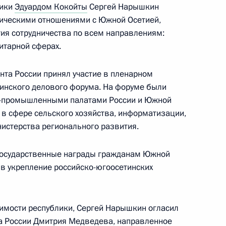
лики
Эдуардом Кокойты
Сергей Нарышкин
ническими отношениями с Южной Осетией,
ия сотрудничества по всем направлениям:
итарной сферах.
дента в Тверской области
та России принял участие в пленарном
инского делового форума. На форуме были
о-промышленными палатами России и Южной
 в сфере сельского хозяйства, информатизации,
резидента будет работать
нистерства регионального развития.
государственные награды гражданам Южной
в укрепление российско-югоосетинских
имости республики, Сергей Нарышкин огласил
дента в Краснодарском крае
а России Дмитрия Медведева, направленное