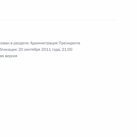
еда Президента в Северо-
1
ован в разделе:
Администрация Президента
олая Винниченко
бликации:
20 сентября 2011 года, 21:00
ая версия
рг
ента в Республике Татарстан
резидента будет работать