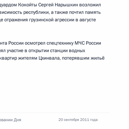
Эдуардом Кокойты Сергей Нарышкин возложил
исимость республики, а также почтил память
е отражения грузинской агрессии в августе
а в Республику Северная
1
нта России осмотрел спецтехнику МЧС России
ял участие в открытии станции водных
 квартир жителям Цхинвала, потерявшим жильё
 открытии Первого
о форума в Цхинвале
овании Дня
20 сентября 2011 года