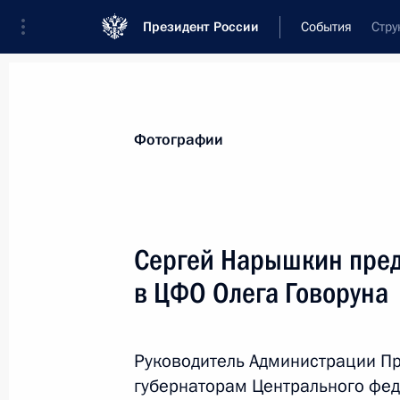
Президент России
События
Стру
Президент
Администрация
Государст
Новости
Сведения об Администрации П
Фотографии
Показа
Сергей Нарышкин пред
в ЦФО Олега Говоруна
26 сентября 2011 года, понедельн
Сергей Нарышкин подписал распор
по соблюдению требований к служ
Руководитель Администрации П
федеральных государственных слу
губернаторам Центрального фед