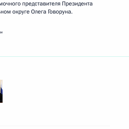
ликта интересов
мочного представителя Президента
ном округе Олега Говоруна.
ии
одный конгресс «Культура
1
овске
аботке предложений
ународного финансового