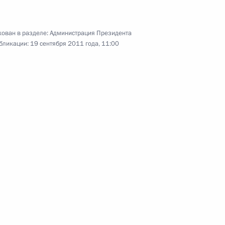
ован в разделе:
Администрация Президента
бликации:
19 сентября 2011 года, 11:00
дента в Тверской области
резидента будет работать
дента в Краснодарском крае