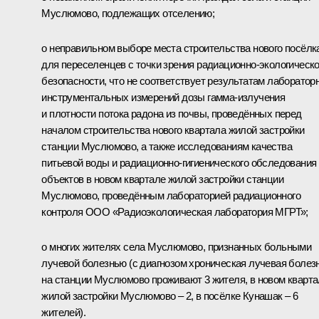
Муслюмово, подлежащих отселению;
о неправильном выборе места строительства нового посёлк
для переселенцев с точки зрения радиационно-экологическ
безопасности, что не соответствует результатам лаборатор
инструментальных измерений дозы гамма-излучения
и плотности потока радона из почвы, проведённых перед
началом строительства нового квартала жилой застройки
станции Муслюмово, а также исследованиям качества
питьевой воды и радиационно-гигиенического обследования
объектов в новом квартале жилой застройки станции
Муслюмово, проведённым лабораторией радиационного
контроля ООО «Радиоэкологическая лаборатория МГРТ»;
о многих жителях села Муслюмово, признанных больными
лучевой болезнью (с диагнозом хроническая лучевая болез
на станции Муслюмово проживают 3 жителя, в новом кварт
жилой застройки Муслюмово – 2
,
в посёлке Кунашак – 6
жителей).