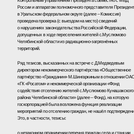
Контрольным управлением Президента совместно с МВД
России и аппаратом полномочного представителя Президен
в Уральском федеральном округе (далее – Комиссия)
проведена проверка (с выездом на место) сведений
о нарушениях законодательства Российской Федерации,
допущенных в ходе переселения жителей с.Муслюмово
Челябинской области из радиационно-загрязнённых
территорий.
Ряд тезисов, высказанных на встрече с Д.Медведевым
директором некоммерческого партнёрства «Общественное
партнёрство «Гражданин» М.Шингаркиным в отношении ОА
«ГК «Росатом» и некоммерческой организации «Фонд
содействия отселению жителей с.Муслюмово Кунашакского
района Челябинской области» (далее – Фонд), на которую
госкорпорацией была возложена функция реализации
мероприятий по отселению граждан, не нашёл подтверждени
Это, в частности, тезисы:
о незаконном ограничении перечня граждан села и станции