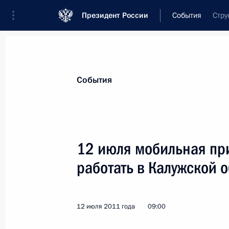
Президент России
События
Стру
Президент
Администрация
Государст
Новости
Сведения об Администрации П
События
Показа
12 июля мобильная пр
работать в Калужской 
14 июля 2011 года, четверг
Заседание президиума Совета по 
12 июля 2011 года
09:00
14 июля 2011 года, 18:30
Москва, Кремль