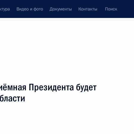
ктура
Видео и фото
Документы
Контакты
Поиск
венный Совет
Совет Безопасности
Комиссии и советы
резидента
июль, 2011
ть следующие материалы
иёмная Президента будет
области
противодействию коррупции