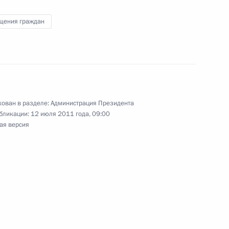
щения граждан
дента в Чувашской
ован в разделе:
Администрация Президента
бликации:
12 июля 2011 года, 09:00
ая версия
боты мобильной приёмной