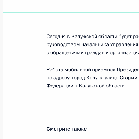
Заседание Комиссии по проведени
сотрудников органов внутренних де
14 июля 2011 года, 16:00
Москва, Кремль
Сегодня в Калужской области будет р
руководством начальника Управления
с обращениями граждан и организаци
14–15 июля мобильная приёмная П
Работа мобильной приёмной Президент
в Ростове-на-Дону
по адресу: город Калуга, улица Старый
14 июля 2011 года, 09:00
Федерации в Калужской области.
13 июля 2011 года, среда
Перечень поручений по итогам ра
Смотрите также
Президента в Калужской области