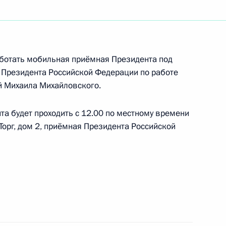
ю внеочередной аттестации
л
аботать мобильная приёмная Президента под
 Президента Российской Федерации по работе
й Михаила Михайловского.
резидента будет работать
а будет проходить с 12.00 по местному времени
 Торг, дом 2, приёмная Президента Российской
боты мобильной приёмной