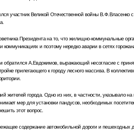
тился участник Великой Отечественной войны В.Ф.Власенко 
а.
оветника Президента на то, что жилищно-коммунальные орга
и коммуникациях и поэтому нередко аварии в сетях горожана
м обратился А.Евдокимов, выражающий несогласие с принят
тройке прилегающего к городу лесного массива. В коллект
рритории.
ий жителей города. Одно из них, в частности, указывало н
инимает мер для установки пандусов, необходимых посетит
решить этот вопрос.
лежащее содержание автомобильной дороги и пешеходных до