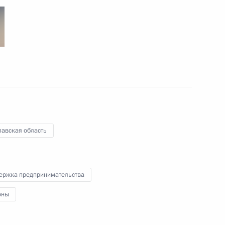
ра Ярославской области
х кругов Ярославской области
лавская область
ого объединения «Сатурн»
ержка предпринимательства
оны