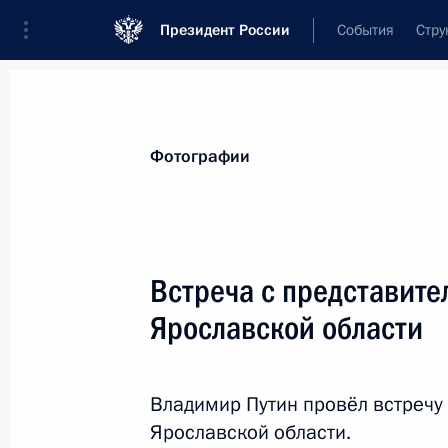
Президент России
События
Стру
Материалы по выбранной теме
Фотографии
Ярославская область,
100 результа
Встреча с представите
Показа
Ярославской области
Встреча с врио губернатора Яросл
Мироновым
Владимир Путин провёл встречу
Ярославской области.
1 сентября 2017 года, 15:20