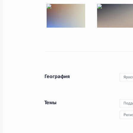
Рабочая встреча с врио губернато
Дмитрием Мироновым
25 апреля 2017 года, 19:00
Встреча с представителями деловы
25 апреля 2017 года, 18:30
География
Ярос
Посещение научно-производственн
25 апреля 2017 года, 15:30
Темы
Подд
Реги
Поездка в Ярославскую область