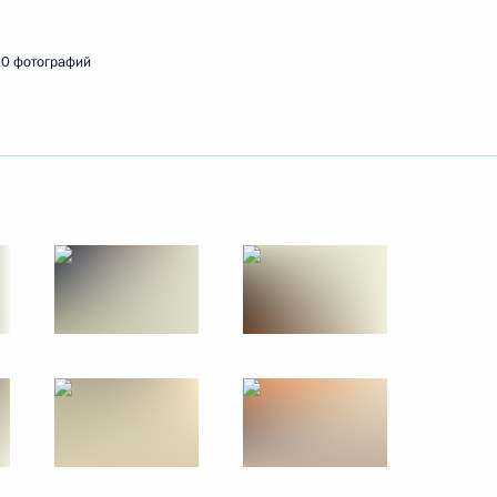
0 фотографий
ая в будущее»
Я»