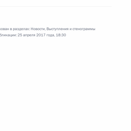
оккейное братство»
ован в разделах:
Новости
,
Выступления и стенограммы
бликации:
25 апреля 2017 года, 18:30
ра Ярославской области