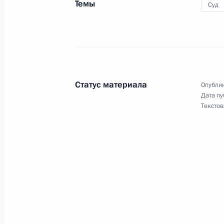
Темы
Суд
О ходе исполнения поручений, дан
мобильной приёмной Президента в
13 января 2012 года, 13:30
Статус материала
Опублик
Дата пу
Текстов
О ходе исполнения поручения Роси
работы мобильной приёмной Прези
31 декабря 2011 года, 14:30
О ходе исполнения поручения прок
данного по итогам работы мобиль
в Ярославской области