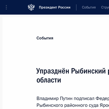
Президент России
События
Стру
Материалы по выбранной теме
События
Ярославская область,
100 результа
Упразднён Рыбинский 
Показа
области
Упразднён Рыбинский районный су
Владимир Путин подписал Федер
16 июня 2012 года, 10:50
Рыбинского районного суда Яро