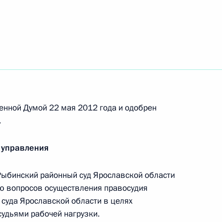
у Сергея Ястребова на пост
 кандидатур на должности
енной Думой 22 мая 2012 года и одобрен
кого края, Ленинградской
.
 управления
ыбинский районный суд Ярославской области
ию вопросов осуществления правосудия
иная Россия»
суда Ярославской области в целях
удьями рабочей нагрузки.