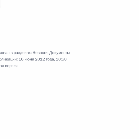
ных по итогам работы
 Ярославской области
ован в разделах:
Новости
,
Документы
бликации:
16 июня 2012 года, 10:50
ая версия
муществу, данного по итогам
дента в Ярославской области
урору Ярославской области,
ной приёмной Президента