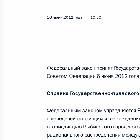
Дмитрий Медведев внёс кандидатур
16 июня 2012 года
10:50
губернатора Ярославской области
4 мая 2012 года, 20:20
Президент согласился со списками
Федеральный закон принят Государств
глав Бурятии, Ставрополья, Пермс
Советом Федерации 6 июня 2012 года
и Ярославской областей
4 мая 2012 года, 19:10
Справка Государственно-правового
Федеральным законом упраздняется Р
с передачей относящихся к его веден
Встреча с руководством партии «Ед
в юрисдикцию Рыбинского городского 
4 мая 2012 года, 15:45
рационального распределения между с