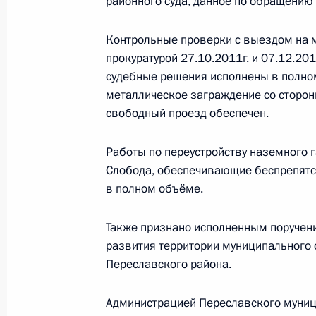
районного суда, данное по обращени
Контрольные проверки с выездом на 
О ходе исполнения поручений, дан
прокуратурой 27.10.2011г. и 07.12.201
мобильной приёмной Президента в
судебные решения исполнены в полном
металлическое заграждение со сторон
13 января 2012 года, 13:30
свободный проезд обеспечен.
Работы по переустройству наземного 
О ходе исполнения поручения Роси
Слобода, обеспечивающие беспрепятс
работы мобильной приёмной Прези
в полном объёме.
31 декабря 2011 года, 14:30
Также признано исполненным поручен
развития территории муниципального
Переславского района.
О ходе исполнения поручения прок
данного по итогам работы мобиль
Администрацией Переславского муниц
в Ярославской области