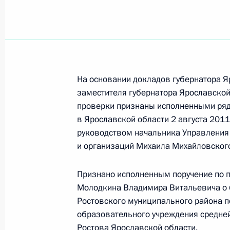
Дмитрий Медведев внёс кандидатур
губернатора Ярославской области
4 мая 2012 года, 20:20
На основании докладов губернатора 
заместителя губернатора Ярославской
Президент согласился со списками
проверки признаны исполненными ряд 
в Ярославской области 2 августа 201
глав Бурятии, Ставрополья, Пермс
руководством начальника Управления
и Ярославской областей
и организаций Михаила Михайловског
4 мая 2012 года, 19:10
Признано исполненным поручение по п
Молодкина Владимира Витальевича о 
Встреча с руководством партии «Ед
Ростовского муниципального района п
образовательного учреждения средн
4 мая 2012 года, 15:45
Ростова Ярославской области.