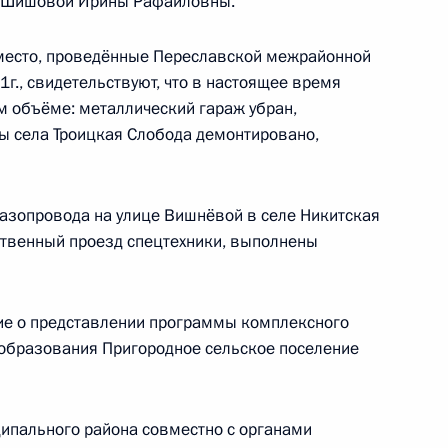
ю Шишовой Ирины Рафаиловны.
место, проведённые Переславской межрайонной
ных по итогам работы
1г., свидетельствуют, что в настоящее время
 Ярославской области
 объёме: металлический гараж убран,
ы села Троицкая Слобода демонтировано,
газопровода на улице Вишнёвой в селе Никитская
муществу, данного по итогам
твенный проезд спецтехники, выполнены
дента в Ярославской области
ие о представлении программы комплексного
 образования Пригородное сельское поселение
урору Ярославской области,
ной приёмной Президента
ипального района совместно с органами