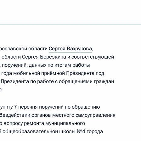
у Сергея Ястребова на пост
Ярославской области
Сергея Вахрукова
,
 области Сергея Берёзкина и соответствующей
 кандидатур на должности
поручений, данных по итогам работы
1 года мобильной приёмной Президента под
кого края, Ленинградской
 Президента по работе с обращениями граждан
о.
ункту 7 перечня поручений по обращению
бездействии органов местного самоуправления
иная Россия»
о вопросу ремонта муниципального
ей общеобразовательной школы №4 города