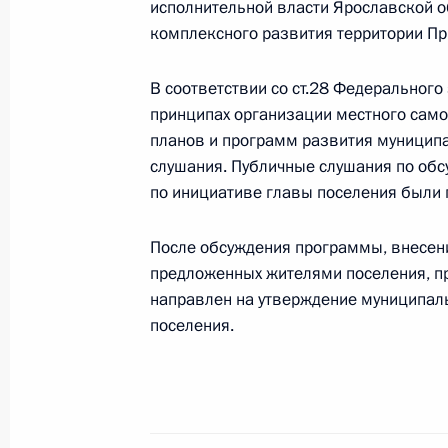
исполнительной власти Ярославской о
26 декабря 2011 года, 18:20
комплексного развития территории Пр
В соответствии со ст.28 Федерального
О ходе исполнения пункта 5 перечн
принципах организации местного сам
по итогам работы мобильной приё
планов и программ развития муницип
слушания. Публичные слушания по об
в Ярославской области
по инициативе главы поселения были 
8 декабря 2011 года, 21:20
После обсуждения программы, внесен
предложенных жителями поселения, п
О ходе исполнения пункта 7 перечн
направлен на утверждение муниципал
по итогам работы мобильной приё
поселения.
в Ярославской области
1 декабря 2011 года, 20:20