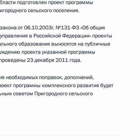
бласти подготовлен проект программы
игородного сельского поселения.
 закона от 06.10.2003г. №131-ФЗ «Об общих
я поручений, данных
оуправления в Российской Федерации» проекты
мной Президента
ального образования выносятся на публичные
суждению проекта указанной программы
проведены 23 декабря 2011 года.
ия необходимых поправок, дополнений,
роект программы комплексного развития будет
я поручений, данных
ьным советом Пригородного сельского
мной Президента