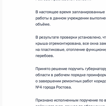
В настоящее время запланированные
Президент принял отставку губерн
работы в данном учреждении выполне
Сергея Вахрукова
объёме.
28 апреля 2012 года, 18:00
В результате проверки установлено, ч
крыша отремонтирована, все окна за
на пластиковые, отопление функциони
О ходе исполнения поручений, дан
перебоев.
мобильной приёмной Президента в
25 января 2012 года, 14:10
Принято решение поручить губернатор
области в рабочем порядке проинфор
о завершении ремонтных работ кори
№4 города Ростова.
Об исполнении поручений по итог
приёмной Президента в Ярославск
Признано исполненным поручение по 
17 января 2012 года, 16:10