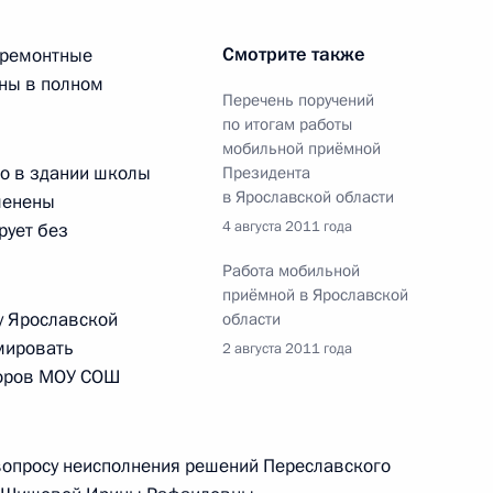
Смотрите также
 ремонтные
атора Ярославской области
ны в полном
Перечень поручений
по итогам работы
мобильной приёмной
то в здании школы
Президента
в Ярославской области
менены
4 августа 2011 года
рует без
ных по итогам работы
 Ярославской области
Работа мобильной
приёмной в Ярославской
у Ярославской
области
мировать
2 августа 2011 года
доров МОУ СОШ
ам работы мобильной
ой области
вопросу неисполнения решений Переславского