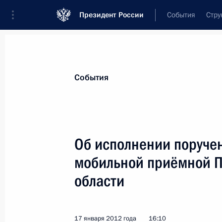
Президент России
События
Стру
Материалы по выбранной теме
События
Ярославская область,
100 результа
Об исполнении поручен
Показа
мобильной приёмной П
области
Упразднён Рыбинский районный су
16 июня 2012 года, 10:50
17 января 2012 года
16:10