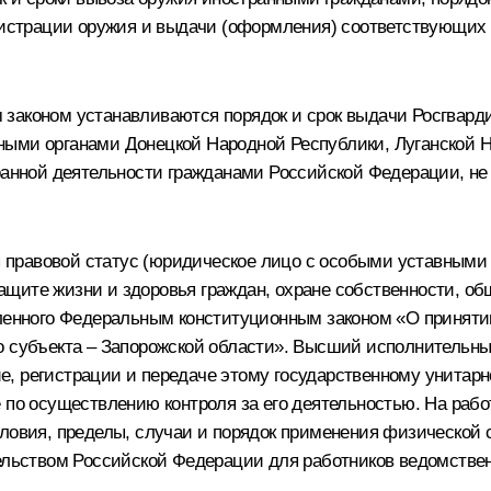
егистрации оружия и выдачи (оформления) соответствующи
законом устанавливаются порядок и срок выдачи Росгварди
ными органами Донецкой Народной Республики, Луганской Н
хранной деятельности гражданами Российской Федерации, не
правовой статус (юридическое лицо с особыми уставными з
щите жизни и здоровья граждан, охране собственности, о
овленного Федеральным конституционным законом «О принят
о субъекта – Запорожской области». Высший исполнительны
, регистрации и передаче этому государственному унитарн
 по осуществлению контроля за его деятельностью. На работ
ловия, пределы, случаи и порядок применения физической 
тельством Российской Федерации для работников ведомстве