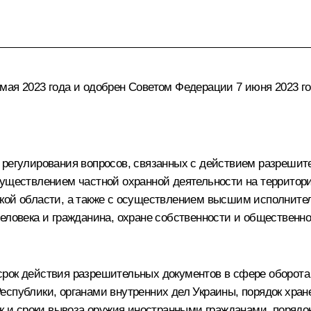
мая 2023 года и одобрен Советом Федерации 7 июня 2023 го
 регулирования вопросов, связанных с действием разрешит
существлением частной охранной деятельности на территор
ской области, а также с осуществлением высшим исполнит
человека и гражданина, охране собственности и общественн
срок действия разрешительных документов в сфере оборота
еспублики, органами внутренних дел Украины, порядок хран
док и сроки вывоза оружия иностранными гражданами, поряд