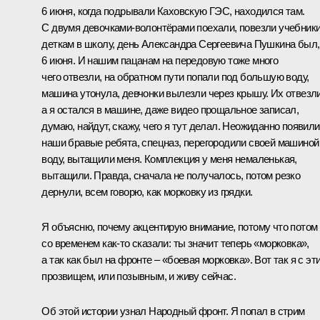
6 июня, когда подрывали Каховскую ГЭС, находился там.
С двумя девочками-волонтёрами поехали, повезли учебник
деткам в школу, день Александра Сергеевича Пушкина был,
6 июня. И нашим пацанам на передовую тоже много
чего отвезли, на обратном пути попали под большую воду,
машина утонула, девчонки вылезли через крышу. Их отвезли
а я остался в машине, даже видео прощальное записал,
думаю, найдут, скажу, чего я тут делал. Неожиданно появил
наши бравые ребята, спецназ, перегородили своей машиной
воду, вытащили меня. Комплекция у меня немаленькая,
вытащили. Правда, сначала не получалось, потом резко
дернули, всем говорю, как морковку из грядки.
Я объясню, почему акцентирую внимание, потому что потом
со временем как-то сказали: ты значит теперь «морковка»,
а так как был на фронте – «боевая морковка». Вот так я с эт
прозвищем, или позывным, и живу сейчас.
Об этой истории узнал Народный фронт. Я попал в стрим