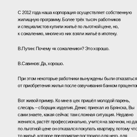
С 2012 года наша корпорация осуществляет собственную
жилищную программу. Более трёх тысяч работников
и специалистов купили жильё по льготной цене, но,
к сожалению, многие из них взяли жильё в ипотеку.
В.Путин:
Почему «к сожалению»? Это хорошо.
В.Савинов:
Да, хорошо.
При этом некоторые работники вынуждены были отказаться
от приобретения жилья после озвучивания банком проценто
Вот живой пример. Ко мне в цех пришёл молодой парень,
слесарь – сборщик изделия. Денис приехал из Брянска, Вы
сами знаете, какая сейчас там сложная ситуация. Недавно
женился, растёт профессионально, учится на заочном, но д
по льготной цене он отказался покупать квартиру, потому чт
то жильё, которое предприятие построило для него, для