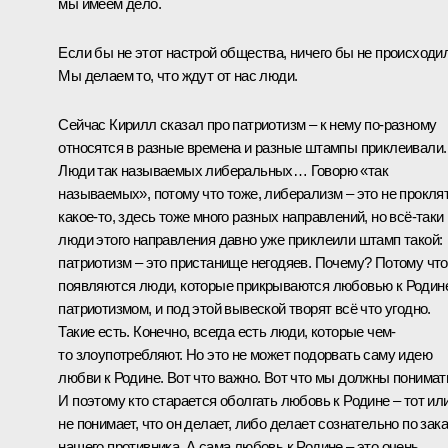
мы имеем дело.
Если бы не этот настрой общества, ничего бы не происходи
Мы делаем то, что ждут от нас люди.
Сейчас Кирилл сказал про патриотизм – к нему по-разному
относятся в разные времена и разные штампы приклеивали.
Люди так называемых либеральных… Говорю «так
называемых», потому что тоже, либерализм – это не прокля
какое-то, здесь тоже много разных направлений, но всё-таки
люди этого направления давно уже приклеили штамп такой:
патриотизм – это пристанище негодяев. Почему? Потому что
появляются люди, которые прикрываются любовью к Родин
патриотизмом, и под этой вывеской творят всё что угодно.
Такие есть. Конечно, всегда есть люди, которые чем-
то злоупотребляют. Но это не может подорвать саму идею
любви к Родине. Вот что важно. Вот что мы должны понимат
И поэтому кто старается оболгать любовь к Родине – тот ил
не понимает, что он делает, либо делает сознательно по зак
нашего противника. А сама любовь к Родине – это очень