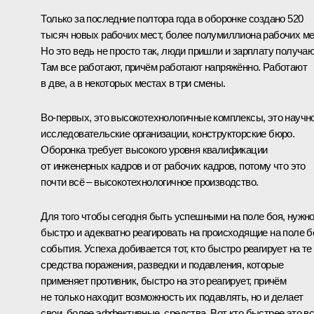
Только за последние полтора года в оборонке создано 520
тысяч новых рабочих мест, более полумиллиона рабочих ме
Но это ведь не просто так, люди пришли и зарплату получаю
Там все работают, причём работают напряжённо. Работают
в две, а в некоторых местах в три смены.
Во-первых, это высокотехнологичные комплексы, это научн
исследовательские организации, конструкторские бюро.
Оборонка требует высокого уровня квалификации
от инженерных кадров и от рабочих кадров, потому что это
почти всё – высокотехнологичное производство.
Для того чтобы сегодня быть успешными на поле боя, нужн
быстро и адекватно реагировать на происходящие на поле б
события. Успеха добивается тот, кто быстро реагирует на те
средства поражения, разведки и подавления, которые
применяет противник, быстро на это реагирует, причём
не только находит возможность их подавлять, но и делает
свои, более эффективные, средства. Вот кто быстрее это в