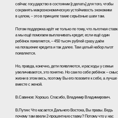
сейчас государство в состоянии [сделать] для того, чтобы
сохранять макроэкономическую устойчивость экономики
в целом, – это в принципе такие серьёзные шаги там.
Потом поддержка идёт не только по тому, что льготная ставк
а мы ещё помогаем выплачивать кредит, если ещё один
ребёнок появляется, – 450 тысяч рублей сразу даём
на погашение кредита и так далее. Там целый набор льгот
появляется.
Но, правда, конечно, дети появляются, и расходы у семьи
увеличиваются, это понятно. Но сам по себе ребёнок – смы
жизни в этом весь, поэтому Вы его позовите к себе, а лучше 
вместе с женой.
В.Савинов:
Хорошо. Спасибо, Владимир Владимирович.
В.Путин:
Что касается Дальнего Востока, Вы правы. Ведь
почему там ввели 2-процентную ставку? Потому что у нас