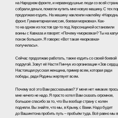
на Народном фронте, и неравнодушные люди со всей стран
собрали деньги, помогли купить мне новую машину. С тех по
продолжаю ездить. На машину наклеили наклейку «Народн
фронт. Гуманитарная миссия, боевая морковка». Как-
то на одном из постов где-то под Херсонщиной остановили
воины с Кавказа и говорят: «Почему «морковка»? Ты на капу
похож больше». Я говорю: «Вот такая «морковка»
получилась».
Сейчас продолжаю работать, также ездить со своей боевой
подругой. Зовут её Настя Пинчук из организации «Зов сердц
Настоящая русская женщина, пример всем, которая ради
победы, ради Родины жертвует всем.
Почему всё это Вам рассказываю? У меня нет никаких прось
мне ничего не надо. Я просто хотел Вам сказать огромное,
большое спасибо за то, что Вы вообще страну с колен
подняли. Вы знайте, что мы, в Крыму, с Вами. Надо будет
до Вашингтона пробить путь – пробьём туда. Всё равно мы 