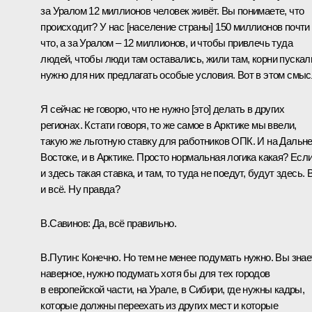
за Уралом 12 миллионов человек живёт. Вы понимаете, что
происходит? У нас [население страны] 150 миллионов почти
что, а за Уралом – 12 миллионов, и чтобы привлечь туда
людей, чтобы люди там оставались, жили там, корни пускал
нужно для них предлагать особые условия. Вот в этом смыс
Я сейчас не говорю, что не нужно [это] делать в других
регионах. Кстати говоря, то же самое в Арктике мы ввели,
такую же льготную ставку для работников ОПК. И на Дальн
Востоке, и в Арктике. Просто нормальная логика какая? Есл
и здесь такая ставка, и там, то туда не поедут, будут здесь. 
и всё. Ну правда?
В.Савинов:
Да, всё правильно.
В.Путин:
Конечно. Но тем не менее подумать нужно. Вы знае
наверное, нужно подумать хотя бы для тех городов
в европейской части, на Урале, в Сибири, где нужны кадры,
которые должны переехать из других мест и которые