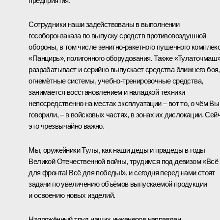
предприятия.
Сотрудники наши задействованы в выполнении
гособоронзаказа по выпуску средств противовоздушной
обороны, в том числе зенитно-ракетного пушечного комплек
«Панцирь», полигонного оборудования. Также «Тулаточмаш
разрабатывает и серийно выпускает средства ближнего боя,
огнемётные системы, учебно-тренировочные средства,
занимается восстановлением и наладкой техники
непосредственно на местах эксплуатации – вот то, о чём Вы
говорили, – в войсковых частях, в зонах их дислокации. Сей
это чрезвычайно важно.
Мы, оружейники Тулы, как наши деды и прадеды в годы
Великой Отечественной войны, трудимся под девизом «Всё
для фронта! Всё для победы!», и сегодня перед нами стоят
задачи по увеличению объёмов выпускаемой продукции
и освоению новых изделий.
Напряжённый труд наших инженеров направлен