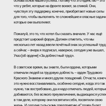
основа основ нашего успеха. Потому что это единство – это 
что у ребят, которые на фронте воюют, за спиной. Они,
чувствуя эту поддержку, конечно, приобретают новые силы
для того, чтобы выполнять те сложнейшие и опасные задачи
которые они выполняют.
Пожалуй, это то, что хотел бы сказать вначале. У нас ещё
предстоит широкий форум. Должен отметить, что мы
несколько лет назад ввели почётный знак за успешный труд
а сейчас – вчера я подписал, наверное, сегодня уже вышел,
Указ
[об ордене] «За доблестный труд».
В советское время, вы знаете, были ордена, которыми
отмечали людей за трудовую доблесть – орден Трудового
Красного Знамени и много других поощрений. Отчасти, конеч
это нужно восстанавливать, особенно сегодня, когда это так
нужно, так востребовано, да и надо отмечать людей, которы
добиваются, без всякого преувеличения, выдающихся успе
в том деле, которому они посвятили себя, посвятили свою
жизнь. И сегодня тульскому предприятию «Сплав» будет