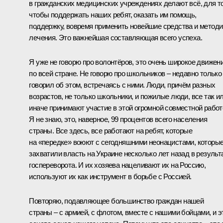
в гражданских медицинских учреждениях делают всё, для т
чтобы поддержать наших ребят, оказать им помощь,
поддержку, вовремя применить новейшие средства и методи
лечения. Это важнейшая составляющая всего успеха.
Я уже не говорю про волонтёров, это очень широкое движен
по всей стране. Не говорю про школьников – недавно только
говорил об этом,
встречаясь
с ними. Люди, причём разных
возрастов, не только школьники, и пожилые люди, все так и
иначе принимают участие в этой огромной совместной работ
Я не знаю, это, наверное, 99 процентов всего населения
страны. Все здесь, все работают на ребят, которые
на «передке» воюют с сегодняшними неонацистами, которы
захватили власть на Украине несколько лет назад в результ
госпереворота. И их хозяева нацеливают их на Россию,
используют их как инструмент в борьбе с Россией.
Повторяю, подавляющее большинство граждан нашей
страны – с армией, с флотом, вместе с нашими бойцами, и э