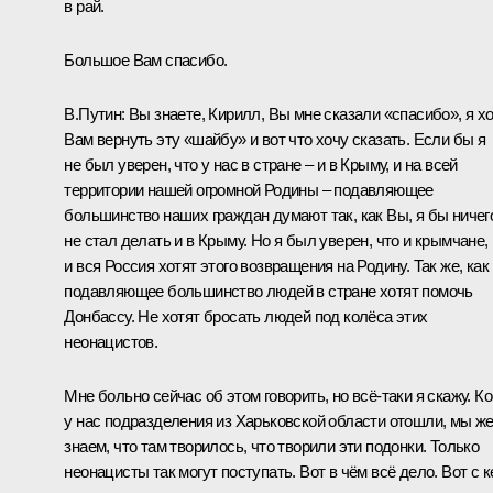
в рай.
Большое Вам спасибо.
В.Путин:
Вы знаете, Кирилл, Вы мне сказали «спасибо», я х
Вам вернуть эту «шайбу» и вот что хочу сказать. Если бы я
не был уверен, что у нас в стране – и в Крыму, и на всей
территории нашей огромной Родины – подавляющее
большинство наших граждан думают так, как Вы, я бы ничег
не стал делать и в Крыму. Но я был уверен, что и крымчане,
и вся Россия хотят этого возвращения на Родину. Так же, как
подавляющее большинство людей в стране хотят помочь
Донбассу. Не хотят бросать людей под колёса этих
неонацистов.
Мне больно сейчас об этом говорить, но всё-таки я скажу. Ко
у нас подразделения из Харьковской области отошли, мы ж
знаем, что там творилось, что творили эти подонки. Только
неонацисты так могут поступать. Вот в чём всё дело. Вот с 