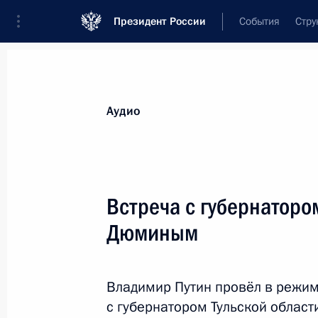
Президент России
События
Стру
Видеозаписи
Фотографии
Аудиозапи
Все материалы
Выступления
Совещан
Аудио
Показа
Встреча с губернаторо
Дюминым
Сессия Совета коллективной
безопасности ОДКБ
Владимир Путин провёл в режи
с губернатором Тульской облас