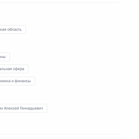
В Георгиевском зале Большого
Кремлёвского дворца глава
государства встретился
с российскими спортсменами –
кая область
чемпионами и призёрами Игр
XXXII Олимпиады в Токио.
оны
альная сфера
Заседание Российского
организационного комитета
омика и финансы
«Победа»
н Алексей Геннадьевич
9 сентября 2021 года
Аудио, 31 мин.
Под председательством
Владимира Путина в режиме
видеоконференции состоялось 44-