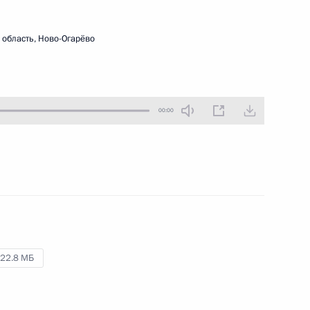
14 сентября 2021 года
Аудио, 24 мин.
область, Ново-Огарёво
Владимир Путин провёл в режиме
видеоконференции встречу
с губернатором Тульской области
Алексеем Дюминым.
00:00
Встреча с победителями
и призёрами Игр XXXII
Олимпиады в Токио
22.8 МБ
11 сентября 2021 года
Аудио, 10 мин.