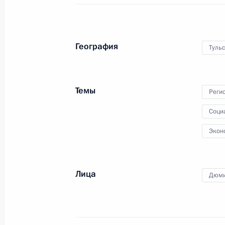
Глава государства в режиме
видеоконференции провёл
совещание с членами
Правительства и руководством
География
Тульс
Всероссийской политической
партии «Единая Россия».
Темы
Реги
Соци
Заседание Совета
по развитию физической
Экон
культуры и спорта
Лица
Дюми
10 сентября 2021 года
Аудио, 2 ч.
Владимир Путин в режиме
видеоконференции провёл
заседание Совета при Президенте