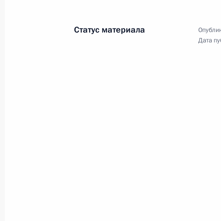
по развитию физической культуры
и спорта.
Статус материала
Опублик
Дата пу
Пленарное заседание
Восточного экономического
форума
3 сентября 2021 года
Аудио, 3 ч.
Глава Российского государства
принял участие в пленарной
сессии Восточного
экономического форума. Тема
ВЭФ-2021 – «Новые возможности