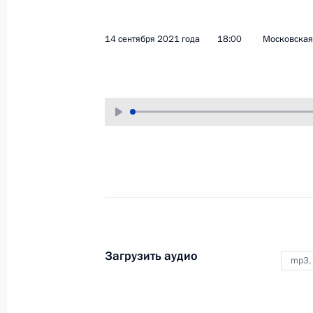
16 сентября 2021 года
Аудио, 5 мин.
14 сентября 2021 года
18:00
Московская 
Глава Российского государства
в режиме видеоконференции
принял участие в сессии Совета
коллективной безопасности
Организации Договора
о коллективной безопасности.
Совещание с членами
Правительства
и руководством партии
Загрузить аудио
mp3,
«Единая Россия»
14 сентября 2021 года
Аудио, 2 ч.