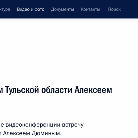
ктура
Видео и фото
Документы
Контакты
Поиск
си
ия, встречи
Встречи со СМИ
сентябрь, 2021
ть следующие материалы
м Тульской области Алексеем
Встреча с губернатором
Тульской области Алексеем
ме видеоконференции встречу
Дюминым
ти Алексеем Дюминым.