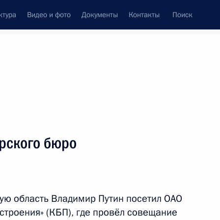
ктура
Видео и фото
Документы
Контакты
Поиск
Все темы
Подписаться на ленту
рского бюро
ть следующие материалы
области Алексеем Дюминым
кую область Владимир Путин посетил ОАО
строения» (КБП), где провёл совещание