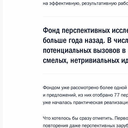
на эффективную, результативную рабо
20 февраля 2015 года, 15:00
Фонд перспективных иссл
Рабочая встреча с губернатором Т
больше года назад. В чис
Груздевым
потенциальных вызовов в 
14 января 2015 года, 13:40
смелых, нетривиальных и
Поездка в Тульскую область
20 января 2014 года
Фондом уже рассмотрено более одной 
и предложений, из них отобрано 77 п
уже началась практическая реализация
Посещение Конструкторского бюро
Что хотелось бы сразу отметить. Перв
20 января 2014 года, 20:30
повторения даже перспективных заруб