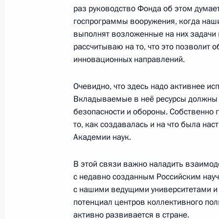
раз руководство Фонда об этом думает
Назначения в системе МВД
госпрограммы вооружения, когда наш
2 октября 2012 года, 15:30
выполнят возложенные на них задачи в
рассчитываю на то, что это позволит 
инновационных направлений.
Рабочая встреча с губернатором Т
Очевидно, что здесь надо активнее и
Груздевым
Вкладываемые в неё ресурсы должны 
23 апреля 2012 года, 14:00
безопасности и обороны. Собственно г
то, как создавалась и на что была на
Академии наук.
Работа мобильной приёмной Презид
В этой связи важно наладить взаимо
21 февраля 2012 года, 20:00
с недавно созданным Российским нау
с нашими ведущими университетами и
потенциал центров коллективного пол
О ходе исполнения пункта 7 перечн
активно развивается в стране.