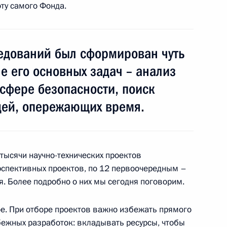
ту самого Фонда.
едований был сформирован чуть
ульской области Владимиром
ле его основных задач – анализ
сфере безопасности, поиск
дей, опережающих время.
тысячи научно-технических проектов
ерспективных проектов, по 12 первоочередным –
. Более подробно о них мы сегодня поговорим.
 приборостроения
ое. При отборе проектов важно избежать прямого
ежных разработок: вкладывать ресурсы, чтобы