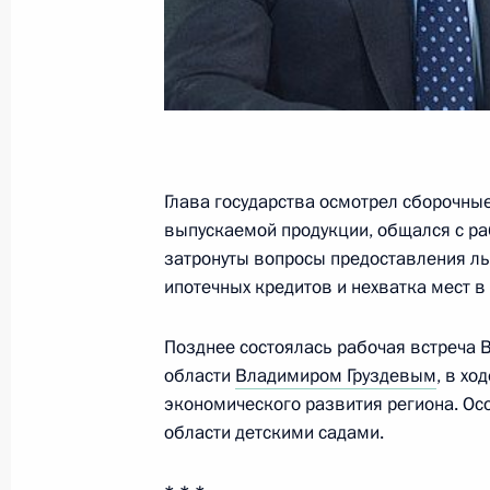
Указ о праздновании в 2020 году 5
10 ноября 2016 года, 14:00
Глава государства осмотрел сборочны
Поездка в Тульскую область
выпускаемой продукции, общался с раб
8 сентября 2016 года
затронуты вопросы предоставления ль
ипотечных кредитов и нехватка мест в
Встреча с представителями общест
Позднее состоялась рабочая встреча 
области
Владимиром Груздевым
, в х
8 сентября 2016 года, 18:40
экономического развития региона. Ос
области детскими садами.
Посещение Тульского суворовского