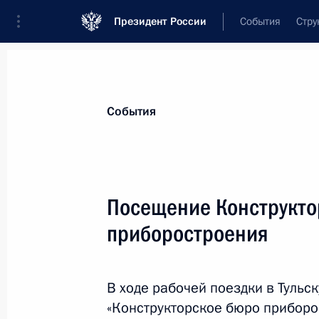
Президент России
События
Стру
Материалы по выбранной теме
События
Тульская область,
71 результат
Посещение Конструкто
Показа
приборостроения
Встреча с губернатором Тульской 
В ходе рабочей поездки в Тульс
14 сентября 2021 года, 18:00
«Конструкторское бюро приборо