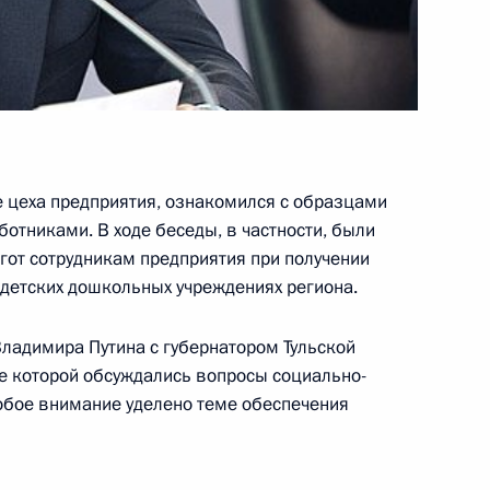
00-летия Тульского кремля
е цеха предприятия, ознакомился с образцами
отниками. В ходе беседы, в частности, были
гот сотрудникам предприятия при получении
 детских дошкольных учреждениях региона.
венности Тульской области
Владимира Путина с губернатором Тульской
оде которой обсуждались вопросы социально-
обое внимание уделено теме обеспечения
 военного училища