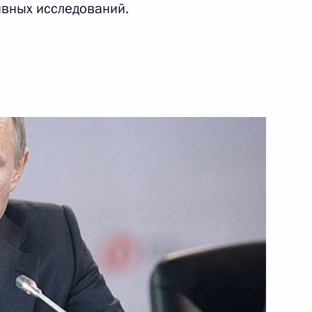
ивных исследований.
ульской области Алексеем
зднении некоторых судов
одготовке и проведению
я Тульского кремля