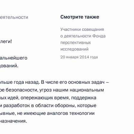
Смотрите также
деятельности
Участники совещания
ания потенциала ОПК
о деятельности Фонда
леги!
перспективных
ой продукции гражданского
исследований
дальнейшего
20 января 2014 года
дований.
льше года назад. В числе его основных задач –
здка Владимира Путина
ре безопасности, угроз нашим национальным
ных идей, опережающих время, поддержка
и разработок в области обороны, которые
рывные, не имеющие аналогов технологии
назначения.