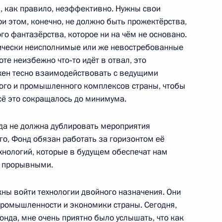
ь, как правило, неэффективно. Нужны свои
и этом, конечно, не должно быть прожектёрства,
го фантазёрства, которое ни на чём не основано.
поездку в Тульскую область
тически неисполнимые или же невостребованные
оте неизбежно что‑то идёт в отвал, это
жен тесно взаимодействовать с ведущими
ого и промышленного комплексов страны, чтобы
 государственных органах
сё это сокращалось до минимума.
да не должна дублировать мероприятия
го, Фонд обязан работать за горизонтом её
хнологий, которые в будущем обеспечат нам
ульской области Владимиром
т прорывными.
жны войти технологии двойного назначения. Они
ромышленности и экономики страны. Сегодня,
нда, мне очень приятно было услышать, что как