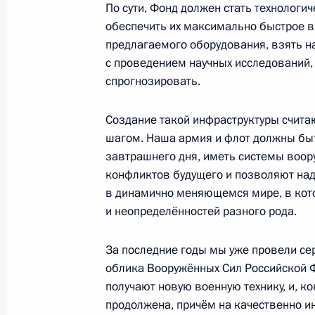
Сергей Иванов совершил рабочую п
По сути, Фонд должен стать технолог
обеспечить их максимально быстрое 
29 марта 2016 года, 13:30
предлагаемого оборудования, взять н
с проведением научных исследований,
спрогнозировать.
Встреча с Владимиром Груздевым 
2 февраля 2016 года, 16:30
Создание такой инфраструктуры счит
шагом. Наша армия и флот должны бы
завтрашнего дня, иметь системы воо
конфликтов будущего и позволяют на
Алексей Дюмин назначен временн
в динамично меняющемся мире, в кот
губернатора Тульской области
и неопределённостей разного рода.
2 февраля 2016 года, 16:20
За последние годы мы уже провели с
облика Вооружённых Сил Российской 
получают новую военную технику, и, ко
Заседание рабочей группы Госсовет
продолжена, причём на качественно и
малого и среднего предпринимател