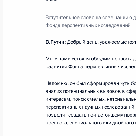
* * *
8 сентября 2016 года, 17:40
Вступительное слово на совещании о 
Фонда перспективных исследований
Совещание по вопросам использов
В.Путин:
Добрый день, уважаемые кол
в производстве высокотехнологичн
назначения
Мы с вами сегодня обсудим вопросы 
8 сентября 2016 года, 15:50
развития Фонда перспективных иссле
Напомню, он был сформирован чуть бо
8 сентября состоится рабочая пое
анализ потенциальных вызовов в сфе
интересам, поиск смелых, нетривиаль
в Тульскую область
перспективных научных исследований 
7 сентября 2016 года, 15:00
позволят создать по‑настоящему про
военного, специального или двойного 