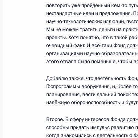
повторить уже пройденный кем‑то пут
нестандартные идеи и предложения. Пр
научно-технологических иллюзий, пусто
Владимир Путин совершит рабочую 
Мы не можем тратить деньги на прак
19 января 2014 года, 18:00
проекты. Хотя понятно, что в такой раб
очевидный факт. И всё‑таки Фонд дол
организациями научно-образовательн
Кадровые изменения в федеральных
этого отвала было поменьше, чтобы в
27 июня 2013 года, 10:00
Добавлю также, что деятельность Фон
Госпрограммы вооружения, и, более то
планирования, вести дальний поиск те
Рабочая встреча с губернатором Т
надёжную обороноспособность и буду
Груздевым
Второе. В сферу интересов Фонда дол
28 ноября 2012 года, 13:30
способны придать импульс развитию п
когда знакомились с деятельностью Фо