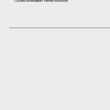
Ссылка на материал:
kremlin.ru/d/62685