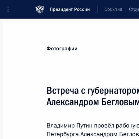
Президент России
События
Стру
Материалы по выбранной теме
Фотографии
Санкт-Петербург,
538 результатов
Встреча с губернаторо
Показа
Александром Бегловы
Поездка в Санкт-Петербург
Владимир Путин провёл рабочую 
28 апреля 2025 года
Петербурга Александром Бегло