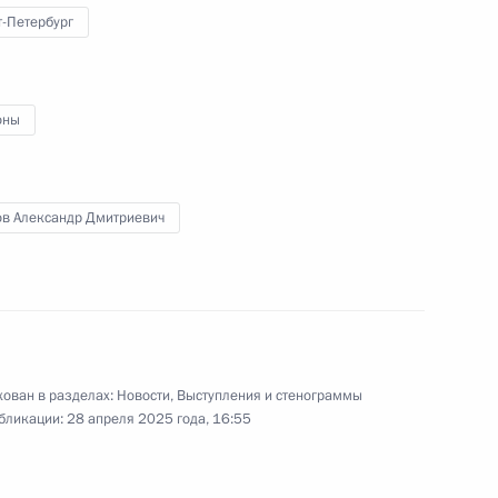
т-Петербург
оительные предприятия Санкт-
ти
оны
г
ов Александр Дмитриевич
нном памяти Анатолия
ован в разделах:
Новости
,
Выступления и стенограммы
бликации:
28 апреля 2025 года, 16:55