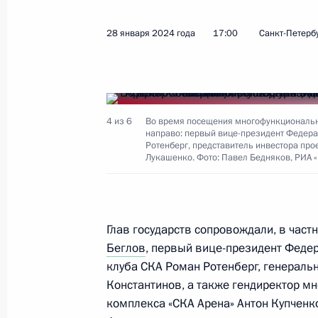
28 января 2024 года
17:00
Санкт-Петерб
Посещение музея-заповедника «Ца
6 июня 2024 года, 00:50
4 из 6
Во время посещения многофункционально
направо: первый вице-президент Федера
Встреча с руководителями междун
Ротенберг, представитель инвестора про
Лукашенко. Фото: Павел Бедняков, РИА 
5 июня 2024 года, 23:15
Глав государств сопровождали, в част
Посещение «Лахта центра»
Беглов
, первый вице-президент Федер
5 июня 2024 года, 19:00
клуба СКА Роман Ротенберг, генераль
Константинов, а также гендиректор м
комплекса «СКА Арена» Антон Купченко