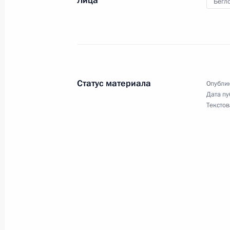
Лица
Бегл
28 января 2024 года, 18:20
Посещение спортивного комплекса
28 января 2024 года, 17:00
Статус материала
Опублик
Дата пу
Текстов
Церемония ввода в эксплуатацию 
комплекса станции «Восток»
28 января 2024 года, 14:30
Спектакль-концерт по случаю 80-л
Ленинграда от фашистской блокад
27 января 2024 года, 18:35