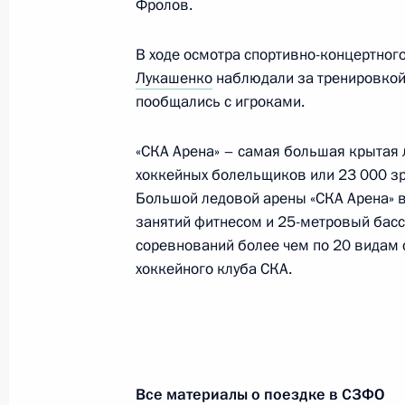
Фролов.
Поездка в Санкт-Петербург. ПМЭФ
4 − 7 июня 2024 года
В ходе осмотра спортивно-концертног
Лукашенко
наблюдали за тренировкой 
пообщались с игроками.
Поездка в Санкт-Петербург
«СКА Арена» – самая большая крытая 
26 апреля 2024 года
хоккейных болельщиков или 23 000 зр
Большой ледовой арены «СКА Арена» 
занятий фитнесом и 25-метровый басс
Встреча с губернатором Санкт-Пет
соревнований более чем по 20 видам 
Бегловым
хоккейного клуба СКА.
26 апреля 2024 года, 17:40
Заседание Совета законодателей
Все материалы о поездке в СЗФО