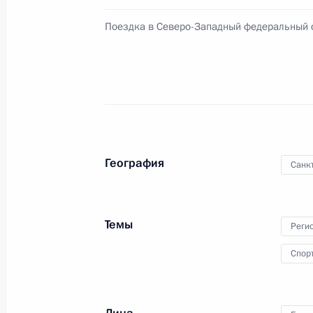
26 апреля 2024 года, 15:00
Поездка в Северо-Западный федеральный 
Перечень поручений по итогам со
социально-экономического развит
городской агломерации
6 апреля 2024 года, 18:00
География
Санк
Встреча с губернатором Санкт-Пет
Бегловым
Темы
Реги
29 января 2024 года, 21:30
Спор
Встреча с Президентом Белорусси