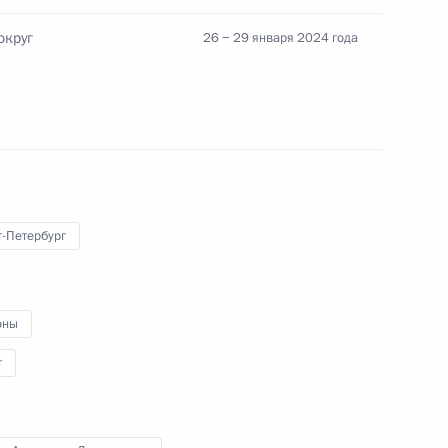
округ
26 − 29 января 2024 года
вещания по вопросам
ия Санкт-Петербургской
т-Петербург
ербурга Александром
оны
т
и Александром Лукашенко