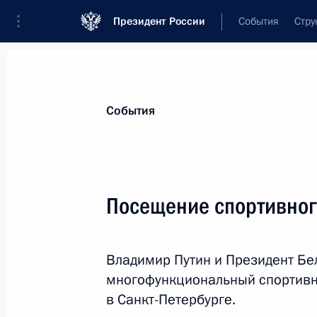
Президент России
События
Стру
Материалы по выбранной теме
События
Санкт-Петербург,
538 результатов
Посещение спортивног
Показа
Владимир Путин и Президент Бе
Встреча с губернатором Санкт-Пет
многофункциональный спортивн
Бегловым
в Санкт-Петербурге.
7 июня 2024 года, 14:50