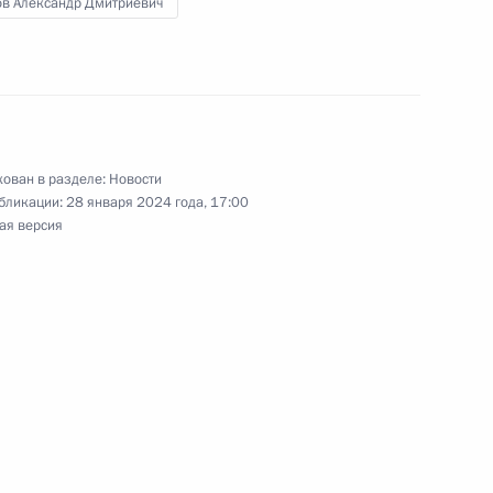
ов Александр Дмитриевич
 «СКА Арена»
ован в разделе:
Новости
бликации:
28 января 2024 года, 17:00
ая версия
нового зимовочного
етия полного освобождения
ы