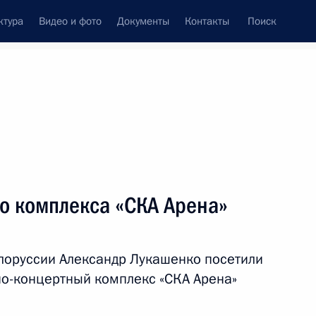
ктура
Видео и фото
Документы
Контакты
Поиск
Все темы
Подписаться на ленту
о комплекса «СКА Арена»
ть следующие материалы
лоруссии Александр Лукашенко посетили
ербурга Александром
о-концертный комплекс «СКА Арена»