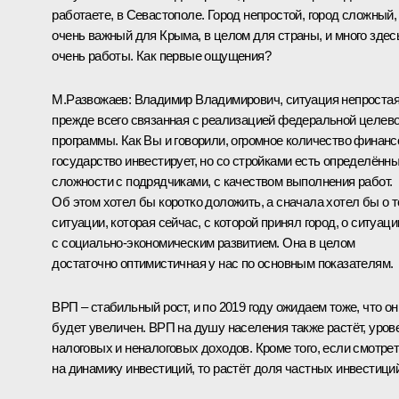
работаете, в Севастополе. Город непростой, город сложный,
очень важный для Крыма, в целом для страны, и много здес
очень работы. Как первые ощущения?
М.Развожаев:
Владимир Владимирович, ситуация непростая
прежде всего связанная с реализацией федеральной целев
программы. Как Вы и говорили, огромное количество финанс
государство инвестирует, но со стройками есть определённ
сложности с подрядчиками, с качеством выполнения работ.
Об этом хотел бы коротко доложить, а сначала хотел бы о т
ситуации, которая сейчас, с которой принял город, о ситуаци
с социально‑экономическим развитием. Она в целом
достаточно оптимистичная у нас по основным показателям.
ВРП – стабильный рост, и по 2019 году ожидаем тоже, что он
будет увеличен. ВРП на душу населения также растёт, уров
налоговых и неналоговых доходов. Кроме того, если смотре
на динамику инвестиций, то растёт доля частных инвестиций