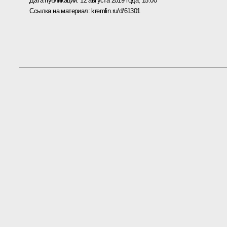
Дата публикации:
12 августа 2019 года, 15:00
Ссылка на материал:
kremlin.ru/d/61301