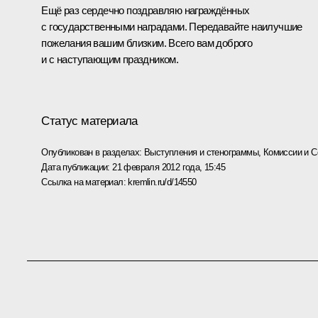
Ещё раз сердечно поздравляю награждённых
с государственными наградами. Передавайте наилучшие
пожелания вашим близким. Всего вам доброго
и с наступающим праздником.
Статус материала
Опубликован в разделах:
Выступления и стенограммы
,
Комиссии и С
Дата публикации:
21 февраля 2012 года, 15:45
Ссылка на материал:
kremlin.ru/d/14550