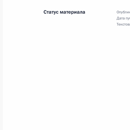
Встреча с врио губернатора Сахал
Статус материала
Опублик
Лимаренко
Дата пу
Текстов
30 июля 2019 года, 13:50
Встреча с Валерием Лимаренко
7 декабря 2018 года, 18:10
Валерий Лимаренко назначен врио
области
7 декабря 2018 года, 18:10