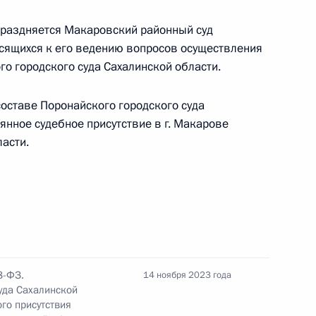
суд Сахалинской области
праздняется Макаровский районный суд
осящихся к его ведению вопросов осуществления
о городского суда Сахалинской области.
 региона Дальнего Востока
оставе Поронайского городского суда
янное судебное присутствие в г. Макарове
асти.
ещания по вопросам развития
8-ФЗ.
14 ноября 2023 года
й правовое регулирование
уда Сахалинской
го присутствия
именением таможенной