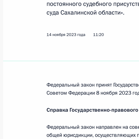
постоянного судебного присутст
суда Сахалинской области».
Открытие новых объектов университ
23 января 2026 года, 18:00
14 ноября 2023 года
11:20
Встреча с губернатором Сахалинск
Лимаренко
3 апреля 2024 года, 16:45
Федеральный закон принят Государств
Советом Федерации 8 ноября 2023 год
Упразднён Макаровский районный 
Справка Государственно-правового
14 ноября 2023 года, 11:20
Федеральный закон направлен на сов
общей юрисдикции, осуществляющих пр