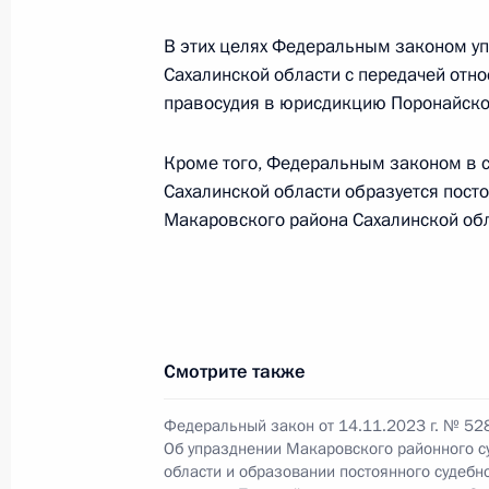
Упразднён Томаринский районный 
В этих целях Федеральным законом у
14 ноября 2023 года, 11:15
Сахалинской области с передачей отн
правосудия в юрисдикцию Поронайског
Мария Львова-Белова посетила три
Кроме того, Федеральным законом в с
20 июля 2023 года, 18:00
Сахалинской области образуется посто
Макаровского района Сахалинской обл
Перечень поручений по итогам сов
дальневосточных городов
5 мая 2023 года, 19:00
Смотрите также
Федеральный закон от 14.11.2023 г. № 52
Подписан закон, совершенствующи
Об упразднении Макаровского районного с
области и образовании постоянного судебно
отношений, которые связаны с пр