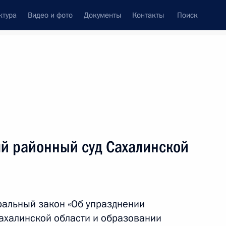
ктура
Видео и фото
Документы
Контакты
Поиск
Все темы
Подписаться на ленту
ов
й районный суд Сахалинской
обой экономической зоне
ториях Южно-Курильского,
городских округов
альный закон «Об упразднении
ахалинской области и образовании