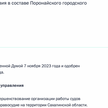
вия в составе Поронайского городского
етских кампусов в регионах
ой области Валерием
енной Думой 7 ноября 2023 года и одобрен
а.
суд Сахалинской области
 управления
ершенствование организации работы судов
авосудие на территории Сахалинской области.