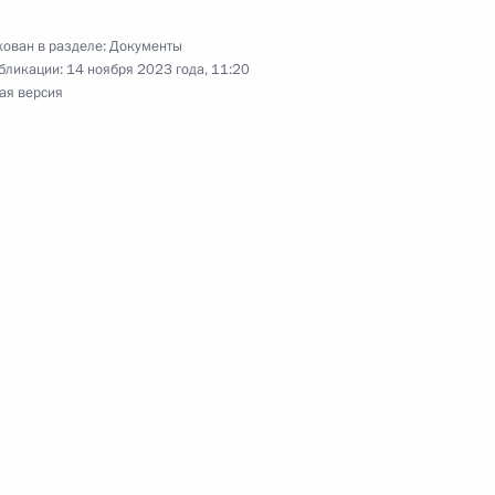
инской области Валерием
ован в разделе:
Документы
бликации:
14 ноября 2023 года, 11:20
ая версия
 губернатора Сахалинской