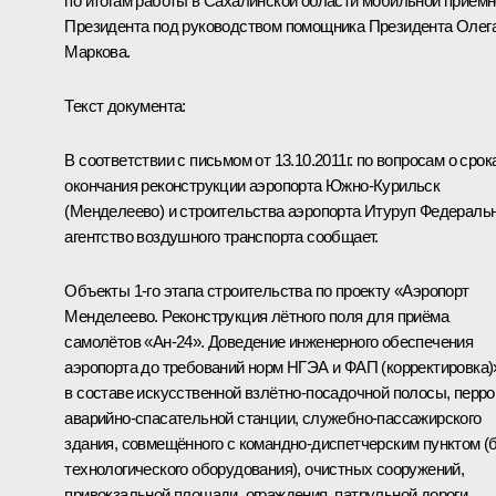
по итогам работы в Сахалинской области мобильной приём
Президента под руководством помощника Президента
Олег
Маркова
.
Текст документа:
В соответствии с письмом от 13.10.2011г. по вопросам о срок
окончания реконструкции аэропорта Южно-Курильск
(Менделеево) и строительства аэропорта Итуруп Федераль
агентство воздушного транспорта сообщает.
Объекты 1-го этапа строительства по проекту «Аэропорт
Менделеево. Реконструкция лётного поля для приёма
самолётов «Ан-24». Доведение инженерного обеспечения
аэропорта до требований норм НГЭА и ФАП (корректировка)
в составе искусственной взлётно-посадочной полосы, перро
аварийно-спасательной станции, служебно-пассажирского
здания, совмещённого с командно-диспетчерским пунктом (
технологического оборудования), очистных сооружений,
привокзальной площади, ограждения, патрульной дороги,