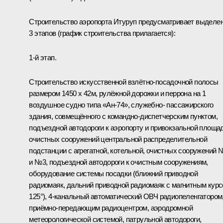
Строительство аэропорта Итуруп предусматривает выделе
3 этапов (график строительства прилагается):
1-й этап.
Строительство искусственной взлётно-посадочной полосы
размером 1450 x 42м, рулёжной дорожки и перрона на 1
воздушное судно типа «Ан-74», служебно- пассажирского
здания, совмещённого с командно-диспетчерским пунктом,
подъездной автодороги к аэропорту и привокзальной площад
очистных сооружений центральной распределительной
подстанции с агрегатной, котельной, очистных сооружений 
и №3, подъездной автодороги к очистным сооружениям,
оборудование системы посадки (ближний приводной
радиомаяк, дальний приводной радиомаяк с магнитным кур
125°), 4-канальный автоматический ОВЧ радиопеленгатором
приёмно-передающим радиоцентром, аэродромной
метеорологической системой, патрульной автодороги,