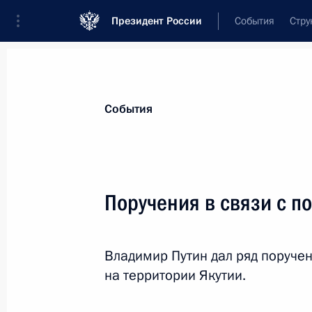
Президент России
События
Стру
Материалы по выбранной теме
События
Республика Саха (Якутия),
76 резул
Поручения в связи с п
Встреча с генеральным директоро
Маринычевым
4 августа 2026 года, 14:10
Владимир Путин дал ряд поруче
на территории Якутии.
Встреча с главой Республики Саха