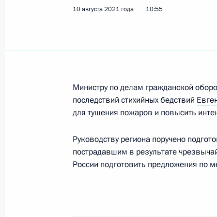
10 августа 2021 года
10:55
14 июля 2026 года, 13:45
Законом упраздняется постоянное 
Мирнинского районного суда в пос
Чернышевский Мирнинского района
Министру по делам гражданской обор
последствий стихийных бедствий
Евге
15 октября 2025 года, 20:10
для тушения пожаров и повысить инте
Руководству региона поручено подгот
Указ о праздновании 400-летия ос
пострадавшим в результате чрезвычай
России подготовить предложения по 
1 апреля 2025 года, 14:00
Мария Львова-Белова посетила Рес