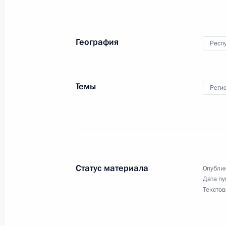
18 сентября 2024 года, 20:00
География
Респу
Посещение Высшей школы музыки в
18 июня 2024 года, 15:10
Темы
Реги
Встреча с главой Республики Саха
18 июня 2024 года, 14:25
Статус материала
Опублик
Встреча с молодыми специалистам
Дата пу
Текстов
Востоке
18 июня 2024 года, 13:00