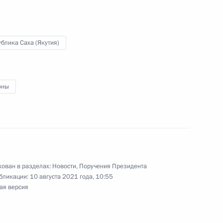
блика Саха (Якутия)
 Якутске
оны
 (Якутия) Айсеном Николаевым
ован в разделах:
Новости
,
Поручения Президента
и, работающими на Дальнем
бликации:
10 августа 2021 года, 10:55
ая версия