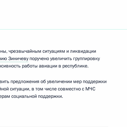
судебное присутствие
ёлке городского типа
 Республики Саха (Якутия)
оны, чрезвычайным ситуациям и ликвидации
нию Зиничеву
поручено увеличить группировку
нсивность работы авиации в республике.
овить предложения об увеличении мер поддержки
нования Якутска
ной ситуации, в том числе совместно с МЧС
мерам социальной поддержки.
публику Саха (Якутия)