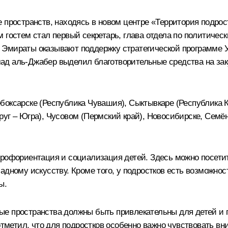
е пространств, находясь в новом центре «Территория подрос
м гостем стал первый секретарь, глава отдела по политич
 Эмираты оказывают поддержку стратегической программе У
ад аль-Джабер выделил благотворительные средства на за
боксарске (Республика Чувашия), Сыктывкаре (Республика К
уг – Югра), Чусовом (Пермский край), Новосибирске, Семён
профориентация и социализация детей. Здесь можно посети
адному искусству. Кроме того, у подростков есть возможно
ы.
ые пространства должны быть привлекательны для детей и 
отметил, что для подростков особенно важно чувствовать вн