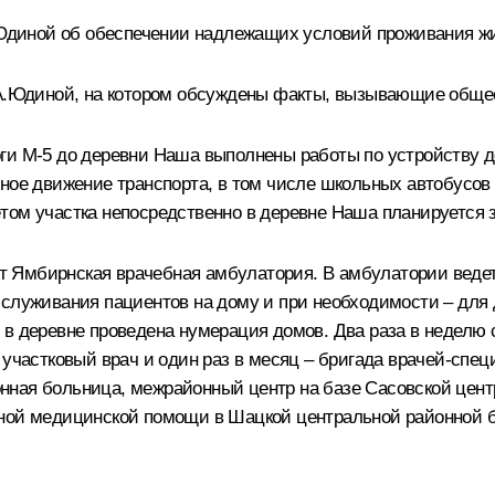
диной об обеспечении надлежащих условий проживания жи
Л.А.Юдиной, на котором обсуждены факты, вызывающие обще
ги М-5 до деревни Наша выполнены работы по устройству д
йное движение транспорта, в том числе школьных автобусо
ом участка непосредственно в деревне Наша планируется за
 Ямбирнская врачебная амбулатория. В амбулатории ведет
обслуживания пациентов на дому и при необходимости – дл
 в деревне проведена нумерация домов. Два раза в неделю
– участковый врач и один раз в месяц – бригада врачей-с
нная больница, межрайонный центр на базе Сасовской цен
ной медицинской помощи в Шацкой центральной районной б