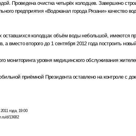
одой. Проведена очистка четырёх колодцев. Завершено стр
ьного предприятия «Водоканал города Рязани» качество вод
ух оставшихся колодцах объём воды небольшой, имеются пре
в, а вместо второго до 1 сентября 2012 года построить новый
ого мониторинга уровня медицинского обслуживания жител
бильной приёмной Президента оставлено на контроле с докл
2011 года, 19:00
n.ru/d/13682