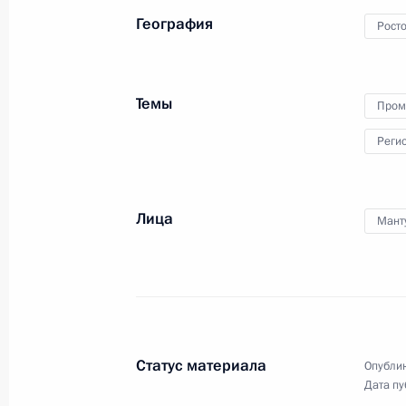
по вопросам стратегии
География
Росто
развития ТЭК
и экобезопасности
26 августа 2013 года
Видео, 17 мин.
Темы
Пром
Реги
Лица
Мант
Статус материала
Опублик
Дата пу