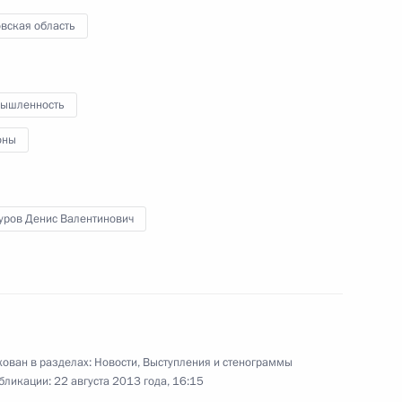
фонтана «Детский хоровод»
вская область
23 августа 2013 года
Видео, 3 мин.
ышленность
оны
уров Денис Валентинович
ован в разделах:
Новости
,
Выступления и стенограммы
бликации:
22 августа 2013 года, 16:15