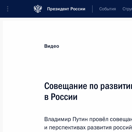
Президент России
События
Стру
Видеозаписи
Фотографии
Аудиозапи
Все материалы
Выступления
Совещан
Видео
Показа
Совещание по развити
в России
Встреча с главами
муниципальных
Владимир Путин провёл совещан
образований Амурской
и перспективах развития россий