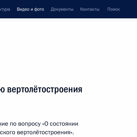
ктура
Видео и фото
Документы
Контакты
Поиск
си
ия, встречи
Встречи со СМИ
август, 2013
ть следующие материалы
ю вертолётостроения
Владимир Путин посетил
Еврейскую автономную
ие по вопросу «О состоянии
область
ского вертолётостроения».