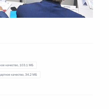
и Дальнего Востока
27 августа 2013 года
Видео, 7 мин.
кое качество,
103.1 МБ
артное качество,
34.2 МБ
Открытие воссозданного