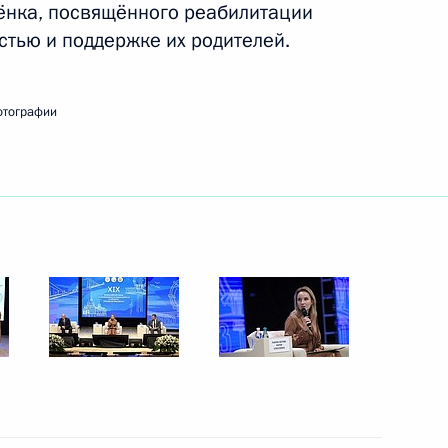
ёнка, посвящённого реабилитации
валидностью в Пензенской
стью и поддержке их родителей.
отографии
нзенскую область
нзенскую область
нзенскую область