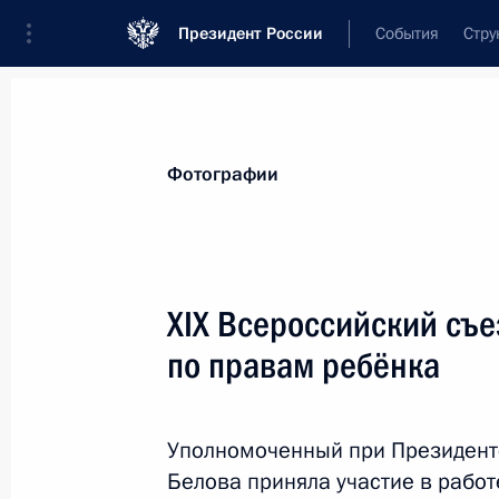
Президент России
События
Стру
Материалы по выбранной теме
Фотографии
Пензенская область,
43 результата
XIX Всероссийский съ
Встреча с губернатором Пензенско
Мельниченко
по правам ребёнка
20 апреля 2026 года, 13:45
Уполномоченный при Президент
Белова приняла участие в работ
Мария Львова-Белова дала старт п