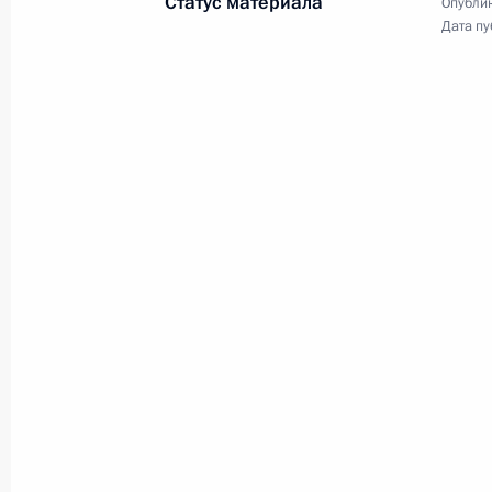
Статус материала
Опублик
Дата пу
Олег Мельниченко назначен врио 
области
26 марта 2021 года, 19:50
Указ о досрочном прекращении по
Пензенской области
23 марта 2021 года, 21:20
Рабочая встреча с губернатором П
Белозерцевым