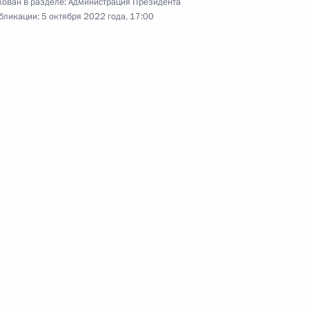
ован в разделе:
Администрация Президента
бликации:
5 октября 2022 года, 17:00
губернатора Пензенской
лномочий губернатора
ензенской области Иваном