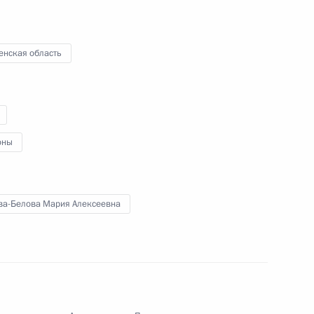
енская область
ченных по правам ребёнка
оны
 с Патриархом Кириллом
е берега»
ва-Белова Мария Алексеевна
нской области Олегом