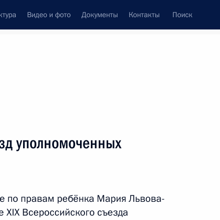
ктура
Видео и фото
Документы
Контакты
Поиск
Все темы
Подписаться на ленту
езд уполномоченных
й области Олегом
е по правам ребёнка Мария Львова-
е XIX Всероссийского съезда
роекту социальной