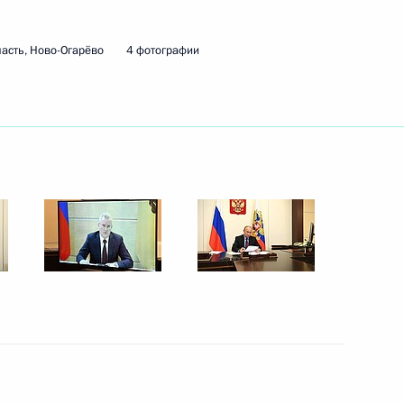
валидностью в Пензенской
асть, Ново-Огарёво
4 фотографии
нзенскую область
нзенскую область
нзенскую область