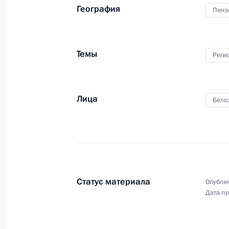
География
19 апреля 2023 года, 20:00
Пенз
Темы
XIX Всероссийский съезд уполномо
Реги
5 октября 2022 года, 17:00
Лица
Бело
Мария Львова-Белова встретилась
в инклюзивном арт-поместье «Новы
19 июня 2022 года, 19:00
Статус материала
Опублик
Дата пу
Встреча с врио губернатора Пензе
Мельниченко
2 августа 2021 года, 13:45