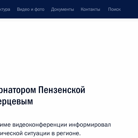
ктура
Видео и фото
Документы
Контакты
Поиск
Все темы
Подписаться на ленту
ернатором Пензенской
й области Олегом
зерцевым
ежиме видеоконференции информировал
ической ситуации в регионе.
роекту социальной