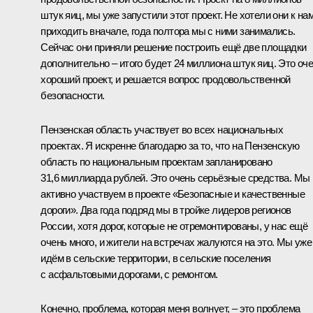
штук яиц, мы уже запустили этот проект. Не хотели они к на
приходить вначале, года полтора мы с ними занимались.
Сейчас они приняли решение построить ещё две площадки
дополнительно – итого будет 24 миллиона штук яиц. Это оч
хороший проект, и решается вопрос продовольственной
безопасности.
Пензенская область участвует во всех национальных
проектах. Я искренне благодарю за то, что на Пензенскую
область по национальным проектам запланировано
31,6 миллиарда рублей. Это очень серьёзные средства. Мы
активно участвуем в проекте «Безопасные и качественные
дороги». Два года подряд мы в тройке лидеров регионов
России, хотя дорог, которые не отремонтированы, у нас ещё
очень много, и жители на встречах жалуются на это. Мы уже
идём в сельские территории, в сельские поселения
с асфальтовыми дорогами, с ремонтом.
Конечно, проблема, которая меня волнует, – это проблема