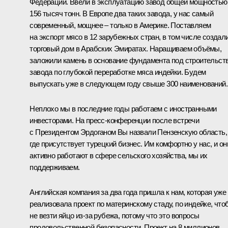
Федерации. Ввели в эксплуатацию завод общей мощностью
156 тысяч тонн. В Европе два таких завода, у нас самый
современный, мощнее – только в Америке. Поставляем
на экспорт мясо в 12 зарубежных стран, в том числе создал
торговый дом в Арабских Эмиратах. Наращиваем объёмы,
заложили камень в основание фундамента под строительст
завода по глубокой переработке мяса индейки. Будем
выпускать уже в следующем году свыше 300 наименований.
Неплохо мы в последние годы работаем с иностранными
инвесторами. На пресс‑конференции после встречи
с Президентом Эрдоганом Вы назвали Пензенскую область,
где присутствует турецкий бизнес. Им комфортно у нас, и он
активно работают в сфере сельского хозяйства, мы их
поддерживаем.
Английская компания за два года пришла к нам, которая уже
реализовала проект по материнскому стаду, по индейке, что
не везти яйцо из‑за рубежа, потому что это вопросы
продовольственной безопасности. Проект на 8 миллионов