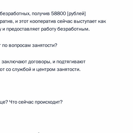
безработных, получив 58800 [рублей]
атив, и этот кооператив сейчас выступает как
у и предоставляет работу безработным.
ензенской области Василием
т по вопросам занятости?
у, заключают договоры, и подтягивают
т со службой и центром занятости.
ей Пензенской области с 70-
а
це? Что сейчас происходит?
вые изменения в органах