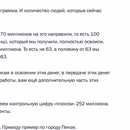
ограмма. И количество людей, которые сейчас
сех субъектах Федерации
70 миллионов на это направили, то есть 100
нш), который мы получили, полностью освоили,
иллиона. То есть не 63, а половину от 63 мы
 63.
у Василия Бочкарёва для
кам в освоении этих денег, в передаче этих денег
рнатора Пензенской области
аботы, вам ещё дополнительную часть этих
имеем контрольную цифру «плюсом» 252 миллиона,
екты.
ководством партии «Единая
е. Приведу пример по городу Пензе.