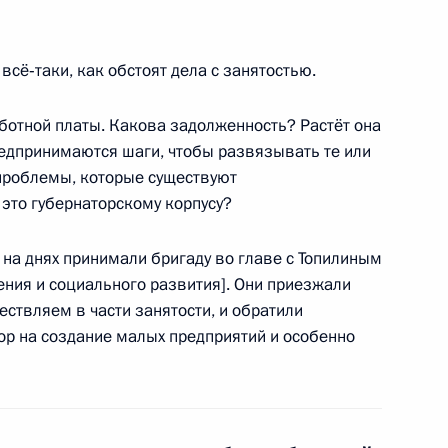
нта по выделению субъектам
ьства квоты на научно-
всё‑таки, как обстоят дела с занятостью.
рукторские работы в рамках
ботной платы. Какова задолженность? Растёт она
едпринимаются шаги, чтобы развязывать те или
проблемы, которые существуют
л это губернаторскому корпусу?
 5 и 6 перечня поручений,
 на днях принимали бригаду во главе с Топилиным
ой приёмной Президента
ния и социального развития]. Они приезжали
ствляем в части занятости, и обратили
р на создание малых предприятий и особенно
боты мобильной приёмной