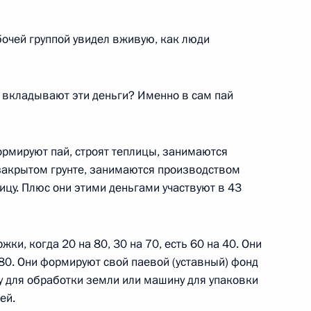
абочей группой увидел вживую, как люди
 бизнеса Пензенской области
и вкладывают эти деньги? Именно в сам пай
ормируют пай, строят теплицы, занимаются
ве по делам гражданской
закрытом грунте, занимаются производством
 и ликвидации последствий
тицу. Плюс они этими деньгами участвуют в 43
ки, когда 20 на 80, 30 на 70, есть 60 на 40. Они
 80. Они формируют свой паевой (уставный) фонд
ину для обработки земли или машину для упаковки
й на должности руководящих
ей.
л