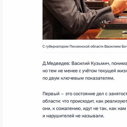
16 декабря 2011 года, 10:30
О продлении контроля исполнения п
и исполнении пункта 6 перечня пор
С губернатором Пензенской области Василием Бо
работы мобильной приёмной Прези
26 ноября 2011 года, 12:00
Д.Медведев: Василий Кузьмич, понимаю
но тем не менее с учётом текущей жи
по двум ключевым показателям.
О ходе исполнения пункта 4 перечн
по итогам работы мобильной приё
Первый – это состояние дел с занятос
в Пензенской области
области: что происходит, как реализую
они, к сожалению, идут не так, как на
26 ноября 2011 года, 10:30
и нарушителей не называли.