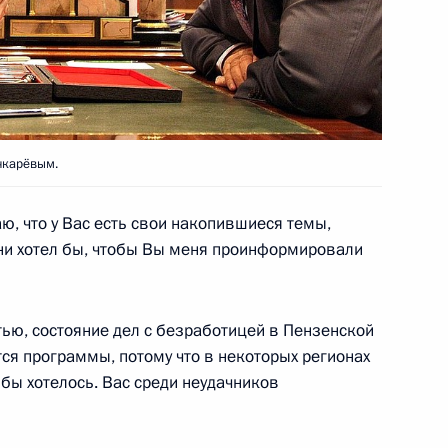
унктов 1, 2, 3, 5
учений, данных по итогам
чкарёвым.
дента в Пензенской области
, что у Вас есть свои накопившиеся темы,
зни хотел бы, чтобы Вы меня проинформировали
я поручений, данных
мной Президента
тью, состояние дел с безработицей в Пензенской
тся программы, потому что в некоторых регионах
м бы хотелось. Вас среди неудачников