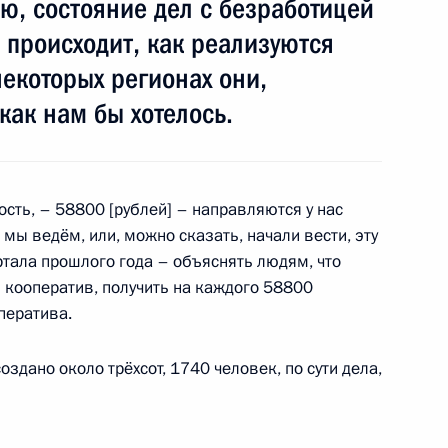
ью, состояние дел с безработицей
о происходит, как реализуются
некоторых регионах они,
 как нам бы хотелось.
дента в Пензенской области
ость, – 58800 [рублей] – направляются у нас
мы ведём, или, можно сказать, начали вести, эту
зидента будет работать
ртала прошлого года – объяснять людям, что
кооператив, получить на каждого 58800
ператива.
оздано около трёхсот, 1740 человек, по сути дела,
итогам встречи
 Пензенской области