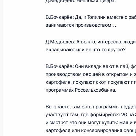
Д.Медведев: Неплохая цифра.
22 июля 2011 года, 12:00
В.Бочкарёв: Да, и Топилин вместе с р
занимаются производством…
Встреча с представителями малого
Д.Медведев: А во что, интересно, люд
14 июля 2011 года, 14:15
вкладывают или во что‑то другое?
В.Бочкарёв: Они вкладывают в пай, ф
Кадровые изменения в Министерст
производством овощей в открытом и 
обороны, чрезвычайным ситуациям
картофеля, покупают скот, покупают п
стихийных бедствий
программах Россельхозбанка.
11 апреля 2011 года, 10:50
Вы знаете, там есть программы поддерж
участвуют там, где формируется 20 на
и смотрят, что они могут купить: маш
Президент произвёл ряд назначени
картофеля или консервирования овощ
сотрудников органов внутренних де