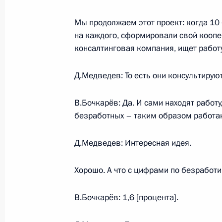
12 апреля 2010 года, 15:10
Мы продолжаем этот проект: когда 10 
на каждого, сформировали свой коопер
консалтинговая компания, ищет работ
Рабочая встреча с губернатором П
Бочкарёвым
Д.Медведев: То есть они консультирую
4 августа 2009 года, 15:40
В.Бочкарёв: Да. И сами находят работ
безработных – таким образом работаю
Дмитрий Медведев поздравил жител
летием со дня образования регион
Д.Медведев: Интересная идея.
4 февраля 2009 года, 10:00
Хорошо. А что с цифрами по безработи
В.Бочкарёв: 1,6 [процента].
Дмитрий Медведев произвёл кадро
внутренних дел России