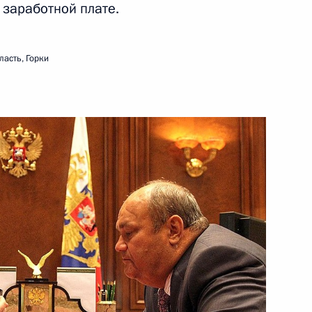
 заработной плате.
асть, Горки
оличество судебных участков
 из резервного фонда
чреждений
оручений, данных по итогам
дента в Пензенской области