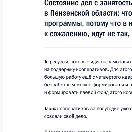
Состояние дел с занятост
5 октября 2011 года, 19:50
в Пензенской области: чт
программы, потому что в 
к сожалению, идут не так,
Работа мобильной приёмной Прези
3 октября 2011 года, 15:15
Те ресурсы, которые идут на самозанят
на поддержку кооперативов. Для этого 
3 октября мобильная приёмная Пре
большую работу ещё с четвёртого ква
в Пензенской области
безработным можно формироваться в 
3 октября 2011 года, 09:00
и формировать паевой фонд этого коо
Таких кооперативов за полугодие уже с
создали своё дело.
Утверждён перечень поручений по 
с представителями малого бизнеса