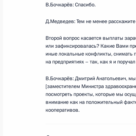
В.Бочкарёв: Спасибо.
Об исполнении поручения Президе
малого и среднего предпринимател
Д.Медведев: Тем не менее расскажите 
исследовательские и опытно-конст
отраслевых целевых программ
Второй вопрос касается выплаты зара
18 ноября 2011 года, 22:20
или зафиксировалась? Какие Вами пр
иные локальные конфликты, снимать 
на предприятиях – так, как я и поруча
О ходе исполнения пунктов 1, 2, 3,
В.Бочкарёв: Дмитрий Анатольевич, мы
данных по итогам работы мобильн
[заместителем Министра здравоохране
в Пензенской области
посмотреть проекты, которые мы осуще
7 ноября 2011 года, 12:35
внимание как на положительный факто
кооперативов.
Перечень поручений по итогам ра
Президента в Пензенской области