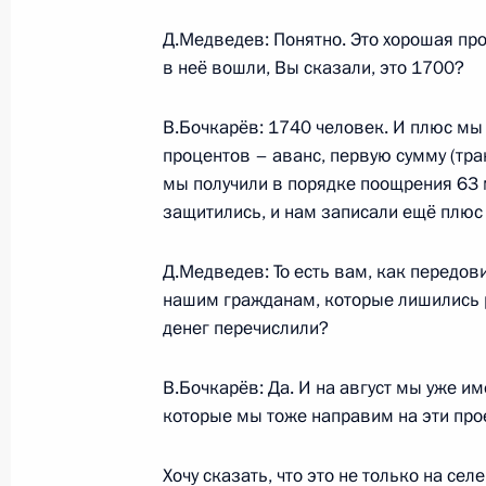
2 апреля 2011 года, 09:40
Д.Медведев: Понятно. Это хорошая пр
в неё вошли, Вы сказали, это 1700?
Приёмные Президента открыты во в
В.Бочкарёв: 1740 человек. И плюс мы 
процентов – аванс, первую сумму (тра
22 ноября 2010 года, 15:00
мы получили в порядке поощрения 63 м
защитились, и нам записали ещё плюс
Дмитрий Медведев внёс кандидатур
Д.Медведев: То есть вам, как передови
наделения его полномочиями губе
нашим гражданам, которые лишились р
денег перечислили?
21 апреля 2010 года, 13:30
В.Бочкарёв: Да. И на август мы уже 
которые мы тоже направим на эти про
Дмитрий Медведев встретился с ру
Россия»
Хочу сказать, что это не только на сел