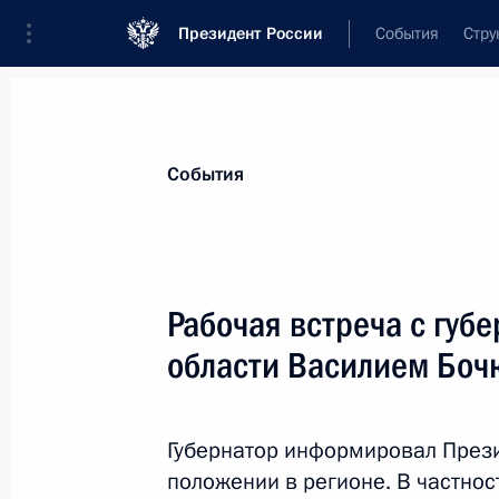
Президент России
События
Стру
Материалы по выбранной теме
События
Пензенская область,
43 результата
Рабочая встреча с губ
Показа
области Василием Бо
Об освобождении от должности, на
и увольнении военнослужащих и со
Губернатор информировал През
госорганов
положении в регионе. В частнос