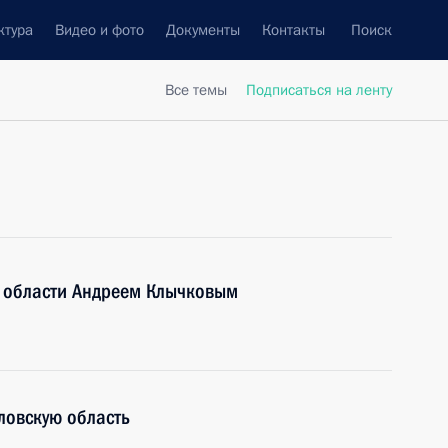
ктура
Видео и фото
Документы
Контакты
Поиск
Все темы
Подписаться на ленту
й области Андреем Клычковым
ловскую область