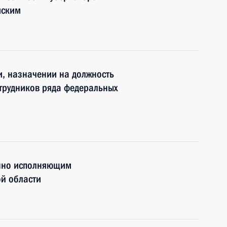
мским
и, назначении на должность
трудников ряда федеральных
нно исполняющим
й области