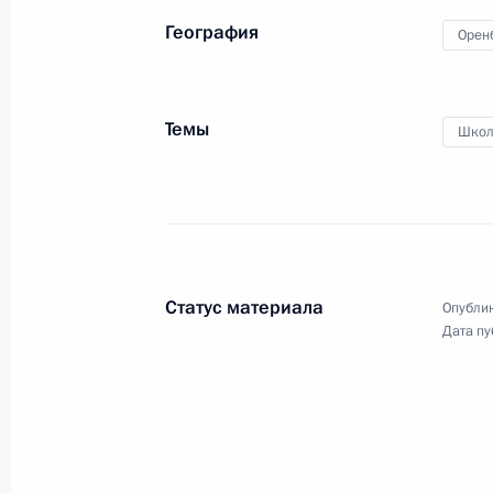
География
30 августа 2010 года
Аудио, 10 мин.
Орен
Темы
Школ
Статус материала
Опублик
Дата пу
Начало встречи с Президентом
Афганистана Хамидом Карзаем,
Президентом Пакистана Асифом
Али Зардари и Президентом
Таджикистана Эмомали Рахмоном