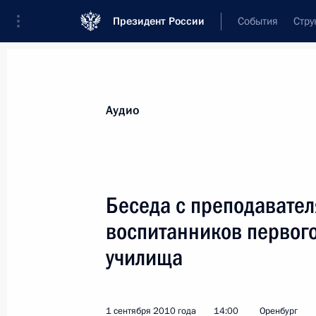
Президент России
События
Стру
Видеозаписи
Фотографии
Аудиозапи
Все материалы
Выступления
Совещан
Аудио
Показа
Беседа с преподавате
воспитанников первого
Беседа с преподавателями
училища
и родителями воспитанников
первого президентского кадетског
училища
1 сентября 2010 года
14:00
Оренбург