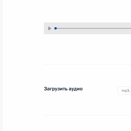
1 сентября 2010 года
Аудио, 9 мин.
Загрузить аудио
mp3,
Совещание по вопросам
развития российского рынк
страхования