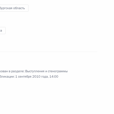
бургская область
19 августа 2010 года
Аудио, 30 мин.
а
ован в разделе:
Выступления и стенограммы
бликации:
1 сентября 2010 года, 14:00
Начало встречи
с представителями крупного
бизнеса