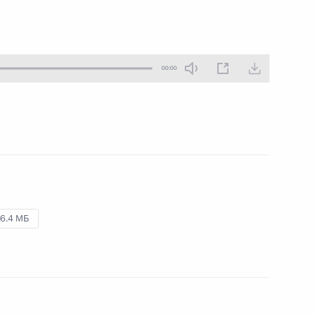
экономики России
31 августа 2010 года
Аудио, 22 мин.
00:00
6.4 МБ
Встреча с представителями
правоохранительных органов
а
и общественности
Ставропольского края