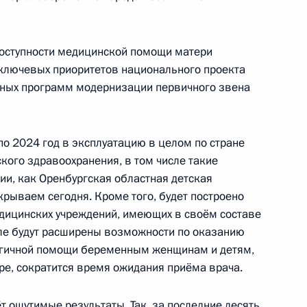
ации с паводками в Алтайском
доступности медицинской помощи матери
 ключевых приоритетов национального проекта
ьных программ модернизации первичного звена
тов в регионах
по 2024 год в эксплуатацию в целом по стране
кого здравоохранения, в том числе такие
и, как Оренбургская областная детская
крываем сегодня. Кроме того, будет построено
дицинских учреждений, имеющих в своём составе
исле будут расширены возможности по оказанию
огичной помощи беременным женщинам и детям,
ре, сократится время ожидания приёма врача.
скую область
т ощутимые результаты. Так, за последние десять