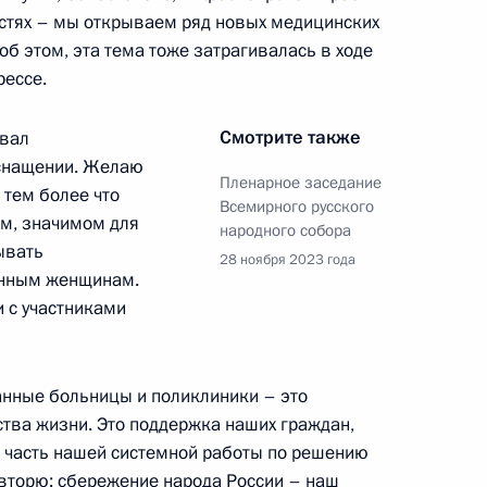
астях – мы открываем ряд новых медицинских
и последствий паводков
об этом, эта тема тоже затрагивалась в ходе
рессе.
Смотрите также
овал
оснащении. Желаю
 паводками в Оренбургской,
Пленарное заседание
 тем более что
Всемирного русского
ом, значимом для
народного собора
ывать
28 ноября 2023 года
енным женщинам.
и с участниками
клады о развитии ситуации
ии
анные больницы и поликлиники – это
тва жизни. Это поддержка наших граждан,
, часть нашей системной работы по решению
вторю: сбережение народа России – наш