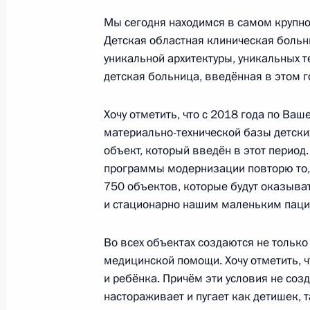
Мы сегодня находимся в самом крупно
Детская областная клиническая больн
Встреча с представителями деловы
уникальной архитектуры, уникальных т
области
детская больница, введённая в этом го
3 октября 2016 года, 20:15
Хочу отметить, что с 2018 года по Ва
материально-технической базы детских
объект, который введён в этот период.
Поездка в Оренбургскую область
программы модернизации повторю то, 
3 октября 2016 года
750 объектов, которые будут оказыв
и стационарно нашим маленьким паци
Посещение государственного прир
Во всех объектах создаются не тольк
медицинской помощи. Хочу отметить, 
«Оренбургский»
и ребёнка. Причём эти условия не соз
3 октября 2016 года, 17:50
настораживает и пугает как детишек, 