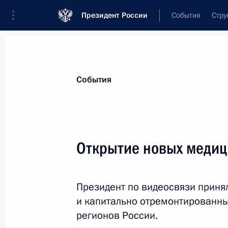
Президент России
События
Стру
Материалы по выбранной теме
События
Оренбургская область,
64 результа
Открытие новых медиц
Встреча с губернатором Оренбургс
Солнцевым
12 марта 2026 года, 13:20
Президент по видеосвязи приня
и капитально отремонтированны
регионов России.
Евгений Солнцев назначен време