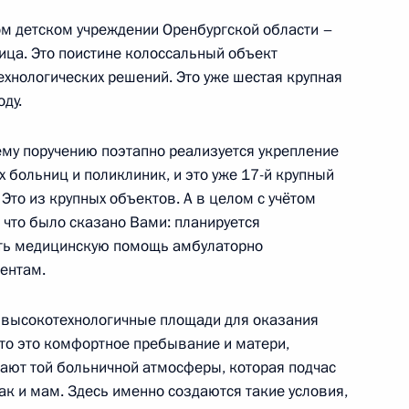
м детском учреждении Оренбургской области –
ица. Это поистине колоссальный объект
х кругов Оренбургской
ехнологических решений. Это уже шестая крупная
ду.
шему поручению поэтапно реализуется укрепление
 больниц и поликлиник, и это уже 17-й крупный
 Это из крупных объектов. А в целом с учётом
что было сказано Вами: планируется
ать медицинскую помощь амбулаторно
ентам.
одного заповедника
о высокотехнологичные площади для оказания
что это комфортное пребывание и матери,
дают той больничной атмосферы, которая подчас
так и мам. Здесь именно создаются такие условия,