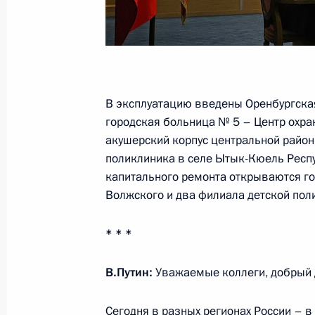
Мария Львова-Белова посетила Ор
13 января 2025 года, 19:15
В эксплуатацию введены Оренбургская
городская больница № 5 – Центр охра
акушерский корпус центральной район
Встреча с губернатором Оренбургс
поликлиника в селе Ытык-Кюель Респуб
Паслером
капитального ремонта открываются го
29 мая 2024 года, 13:10
Волжского и два филиала детской пол
* * *
Совещание по вопросам ликвидаци
В.Путин:
Уважаемые коллеги, добрый 
24 апреля 2024 года, 15:40
Сегодня в разных регионах России – в