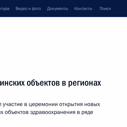
ктура
Видео и фото
Документы
Контакты
Поиск
Все темы
Подписаться на ленту
та
инских объектов в регионах
кой области Евгением
л участие в церемонии открытия новых
х объектов здравоохранения в ряде
нно исполняющим