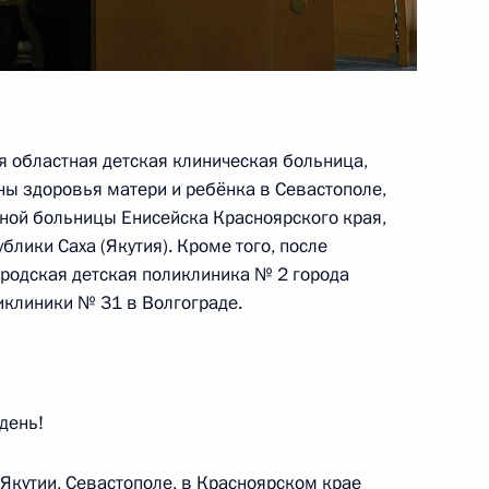
енбургскую область
 областная детская клиническая больница,
ны здоровья матери и ребёнка в Севастополе,
ной больницы Енисейска Красноярского края,
кой области Денисом
лики Саха (Якутия). Кроме того, после
родская детская поликлиника № 2 города
иклиники № 31 в Волгограде.
и последствий паводков
день!
 Якутии, Севастополе, в Красноярском крае