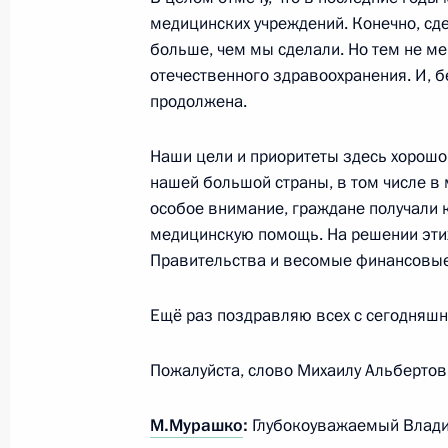
медицинских учреждений. Конечно, сде
больше, чем мы сделали. Но тем не м
отечественного здравоохранения. И, б
Денис Паслер назначен временно
продолжена.
губернатора Оренбургской области
21 марта 2019 года, 11:30
Наши цели и приоритеты здесь хорошо 
нашей большой страны, в том числе в м
особое внимание, граждане получали
медицинскую помощь. На решении этих
Встреча с Денисом Паслером
Правительства и весомые финансовые
21 марта 2019 года, 11:30
Ещё раз поздравляю всех с сегодняшн
Перечень поручений по итогам вст
Пожалуйста, слово Михаилу Альбертов
деловых кругов Оренбургской обла
М.Мурашко
:
Глубокоуважаемый Влади
25 октября 2016 года, 11:00