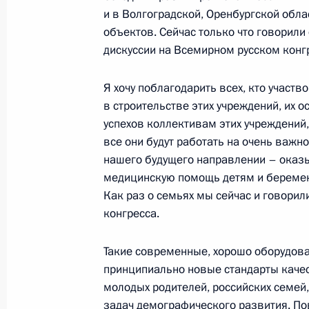
и в Волгоградской, Оренбургской обл
Совещание по вопросам ликвидаци
объектов. Сейчас только что говорили 
дискуссии на Всемирном русском конг
11 апреля 2024 года, 17:00
Я хочу поблагодарить всех, кто участв
в строительстве этих учреждений, их 
Президенту доложено о ситуации с
успехов коллективам этих учреждений,
Курганской и Тюменской областях
все они будут работать на очень важн
9 апреля 2024 года, 14:00
нашего будущего направлении – оказ
медицинскую помощь детям и берем
Как раз о семьях мы сейчас и говорил
конгресса.
Президент продолжает получать до
с паводками в ряде регионов Росс
Такие современные, хорошо оборудов
8 апреля 2024 года, 11:25
принципиально новые стандарты качес
молодых родителей, российских семей
задач демографического развития. По