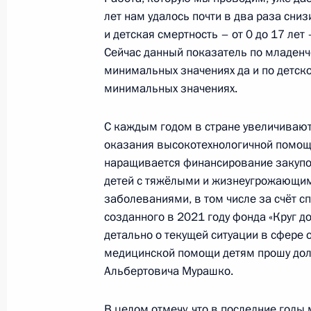
19 сентября 2019 года, 23:30
лет нам удалось почти в два раза сни
и детская смертность – от 0 до 17 лет
Сейчас данный показатель по младенч
минимальных значениях да и по детско
Поездка в Оренбургскую область. 
минимальных значениях.
19 − 20 сентября 2019 года
С каждым годом в стране увеличиваю
оказания высокотехнологичной помощ
20 сентября Владимир Путин посет
наращивается финансирование закупо
стратегического командно-штабног
детей с тяжёлыми и жизнеугрожающи
и встретится с Президентом Кирг
заболеваниями, в том числе за счёт с
созданного в 2021 году фонда «Круг д
19 сентября 2019 года, 15:00
детально о текущей ситуации в сфере 
медицинской помощи детям прошу до
Альбертовича Мурашко.
Встреча с врио главы Оренбургско
В целом отмечу, что в последние год
8 августа 2019 года, 14:50