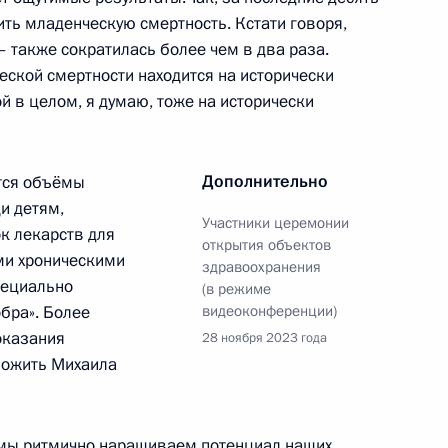
зить младенческую смертность. Кстати говоря,
 – также сократилась более чем в два раза.
еской смертности находится на исторически
й в целом, я думаю, тоже на исторически
Военные учения «Центр-2019»
Дополнительно
тся объёмы
и детям,
Участники церемонии
ит основной этап
к лекарств для
открытия объектов
о учения «Центр-2019»
ми хроническими
здравоохранения
изии Сооронбаем Жээнбековым
пециально
(в режиме
обра». Более
видеоконференции)
оказания
28 ноября 2023 года
ложить Михаила
й области Денисом Паслером
ы мы ритмично наращиваем потенциал наших