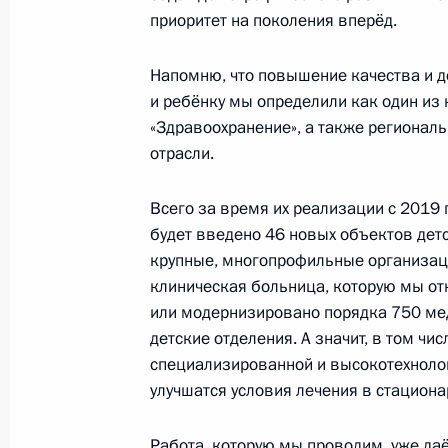
Президент получил доклады о ситу
приоритет на поколения вперёд.
крае и Оренбургской области
Напомню, что повышение качества и 
3 апреля 2024 года, 15:30
и ребёнку мы определили как один из
«Здравоохранение», а также регионал
отрасли.
Открытие новых медицинских объек
Всего за время их реализации с 2019 
28 ноября 2023 года, 19:20
будет введено 46 новых объектов детс
крупные, многопрофильные организаци
клиническая больница, которую мы от
Военные учения «Центр-2019»
или модернизировано порядка 750 ме
20 сентября 2019 года, 11:45
детские отделения. А значит, в том ч
специализированной и высокотехнол
улучшатся условия лечения в стациона
Владимир Путин прибыл в Оренбург
Работа, которую мы проводим, уже даё