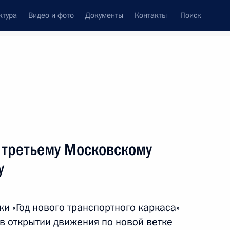
ктура
Видео и фото
Документы
Контакты
Поиск
Все темы
Подписаться на ленту
тов
 третьему Московскому
ть следующие материалы
у
 после теракта в «Крокус
и «Год нового транспортного каркаса»
в открытии движения по новой ветке