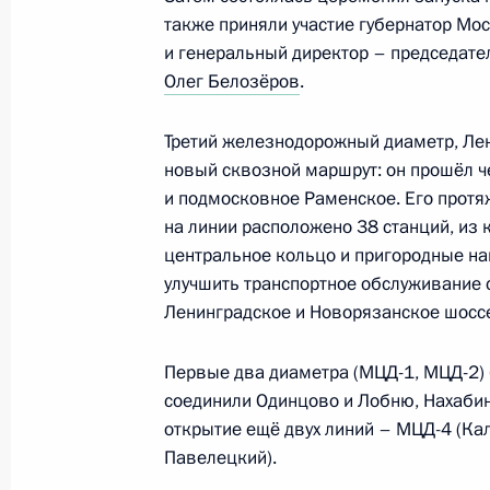
также приняли участие губернатор Мо
Уточнены полномочия органов исп
и генеральный директор – председате
Олег Белозёров
.
Московской области по рассмотрен
об административных правонаруше
движения
Третий железнодорожный диаметр, Лен
новый сквозной маршрут: он прошёл ч
4 августа 2023 года, 15:00
и подмосковное Раменское. Его протя
на линии расположено 38 станций, из 
центральное кольцо и пригородные н
Уточнены основания привлечения 
улучшить транспортное обслуживание 
ответственности за нарушение пра
Ленинградское и Новорязанское шоссе
граждан к трудовой деятельности 
Первые два диаметра (МЦД-1, МЦД-2)
10 июля 2023 года, 15:20
соединили Одинцово и Лобню, Нахабин
открытие ещё двух линий – МЦД-4 (Ка
Павелецкий).
Встреча с губернатором Московско