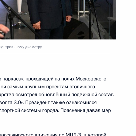
инфраструктуры Москвы
центральному диаметру
й области Андреем
о каркаса», проходящей на полях Московского
ной самым крупным проектам столичного
дарства осмотрел обновлённый подвижной состав
волга 3.0». Президент также ознакомился
осковскому центральному
нспортной системы города. Пояснения давал мэр
пассажирского движения по МЦД-3, в которой