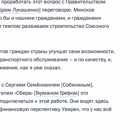
 проработать этот вопрос с Правительством
дром Лукашенко
] переговорю. Минское
о бы и нашими гражданами, и гражданами
м темпом развиваем строительство Союзного
й области Андреем
тов граждан страны улучшат свои возможности,
ранспортного обслуживания – и по качеству, и,
ижения, как я уже сказал.
о с Сергеем Семёновичем [Собяниным],
елем «Сбера» [
Германом Грефом
] это
ть предыдущие материалы
 подключаться к этой работе. Они видят здесь
финансовую перспективу. Уверен, что у нас всё
енно-Морского Флота