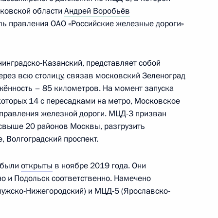
сковской области
Андрей Воробьёв
олнительной власти
ль правления ОАО «Российские железные дороги»
ию отдельных дел
ниях в области дорожного
инградско-Казанский, представляет собой
ерез всю столицу, связав московский Зеленоград
жённость – 85 километров. На момент запуска
которых 14 с пересадками на метро, Московское
аправления железной дороги. МЦД-3 призван
к административной
свыше 20 районов Москвы, разгрузить
вил привлечения иностранных
, Волгоградский проспект.
на розничных рынках
 были
открыты
в ноябре 2019 года. Они
о и Подольск соответственно. Намечено
лужско-Нижегородский) и МЦД-5 (Ярославско-
й области Андреем