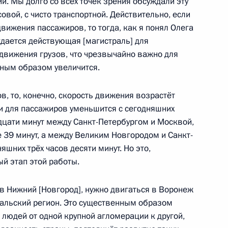
. Мы долго со всех точек зрения обсуждали эту
нфраструктуры
овой, с чисто транспортной. Действительно, если
вижения пассажиров, то тогда, как я понял Олега
дается действующая [магистраль] для
едвижения грузов, что чрезвычайно важно для
нным образом увеличится.
енигородского городского
, то, конечно, скорость движения возрастёт
и для пассажиров уменьшится с сегодняшних
адцати минут между Санкт-Петербургом и Москвой,
 39 минут, а между Великим Новгородом и Санкт-
шних трёх часов десяти минут. Но это,
, М-5 и кольцевой дороги
й этап этой работы.
 в Нижний [Новгород], нужно двигаться в Воронеж
ральский регион. Это существенным образом
людей от одной крупной агломерации к другой,