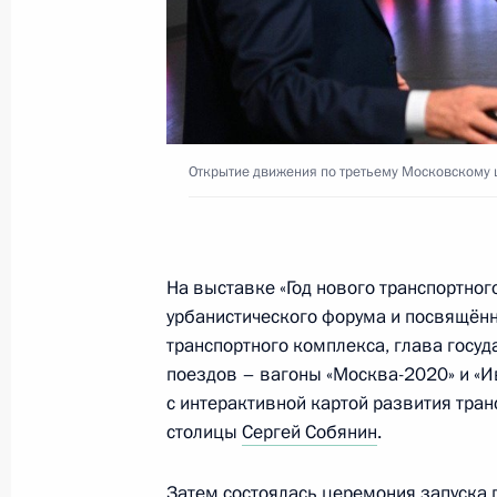
Открытие объектов транспортной 
9 сентября 2023 года, 13:15
Открытие движения по третьему Московскому 
Встреча с губернатором Московско
Воробьёвым
21 августа 2023 года, 13:40
На выставке «Год нового транспортног
урбанистического форума и посвящён
транспортного комплекса, глава госу
поездов – вагоны «Москва-2020» и «И
Открытие движения по третьему М
с интерактивной картой развития тра
диаметру
столицы
Сергей Собянин
.
17 августа 2023 года, 14:50
Затем состоялась церемония запуска 