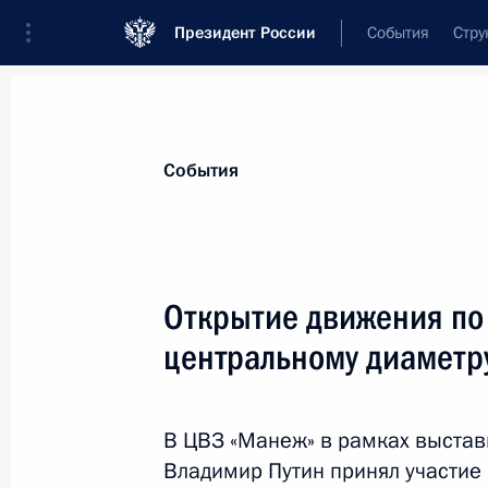
Президент России
События
Стру
Материалы по выбранной теме
События
Московская область,
199 результа
Открытие движения по
Показа
центральному диаметр
Совещание по мерам, принимаемым
Сити Холле»
В ЦВЗ «Манеж» в рамках выставк
Владимир Путин принял участие 
25 марта 2024 года, 21:35