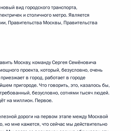
новый вид городского транспорта,
ктричек и столичного метро. Является
ии, Правительства Москвы, Правительства
й области Андреем
авить Москву, команду Сергея Семёновича
мощного проекта, который, безусловно, очень
приезжает в город, работает в городе
шем пригороде. Что говорить, это, казалось бы,
е Президента
стребованный, безусловно, сотнями тысяч людей.
ной поддержки
дёт на миллион. Первое.
»
железной дороги на первом этапе между Москвой
, но мне кажется, что сейчас мы действительно