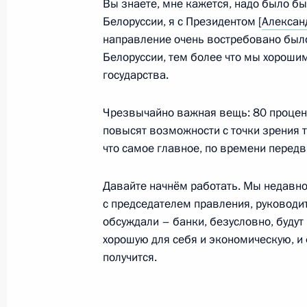
Вы знаете, мне кажется, надо было бы
Московской области
Белоруссии, я с Президентом [
Алексан
направление очень востребовано был
30 декабря 2021 года, 15:50
Белоруссии, тем более что мы хороши
государства.
Встреча с губернатором Московско
Чрезвычайно важная вещь: 80 процен
Воробьёвым
повысят возможности с точки зрения т
18 октября 2021 года, 14:05
что самое главное, по времени передв
Давайте начнём работать. Мы недавн
с председателем правления, руководит
Показа
обсуждали – банки, безусловно, будут
хорошую для себя и экономическую, и 
получится.
Встреча с военнослужащими Во