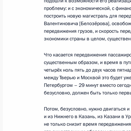
подошли к возможности его реализации
Открытие объектов транспортной и
проблему: и с экономической, с финанс
построить новую магистраль для перед
13 декабря 2022 года, 14:45
Валентиновича [Белозёрова], освобож
передвижения грузов, и скорость пер
экономики страны в целом, существе
Подписан закон об упразднении Зв
суда Московской области
Что касается передвижения пассажиров
существенным образом, и время в пут
5 декабря 2022 года, 13:40
четырёх ноль пять до двух часов пятн
между Тверью и Москвой это будет уже
Петербургом – 29 минут вместо сегодня
Открытие участков автодорог М-12
безусловно, должен быть только первы
вокруг Екатеринбурга
8 сентября 2022 года, 16:35
Потом, безусловно, нужно двигаться и
и из Нижнего в Казань, из Казани в У
не только снизит время передвижения 