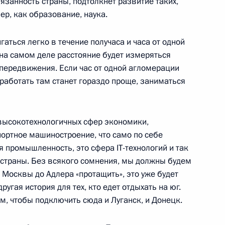
занность страны, подтолкнёт развитие таких,
о парка «Патриот»
ер, как образование, наука.
гаться легко в течение получаса и часа от одной
 на самом деле расстояние будет измеряться
льзования бюджетных
 передвижения. Если час от одной агломерации
 и работать там станет гораздо проще, заниматься
сковской области
 высокотехнологичных сфер экономики,
портное машиностроение, что само по себе
й области Андреем
я промышленность, это сфера IT-технологий и так
 страны. Без всякого сомнения, мы должны будем
т Москвы до Адлера «протащить», это уже будет
другая история для тех, кто едет отдыхать на юг.
ом, чтобы подключить сюда и Луганск, и Донецк.
кий городские суды