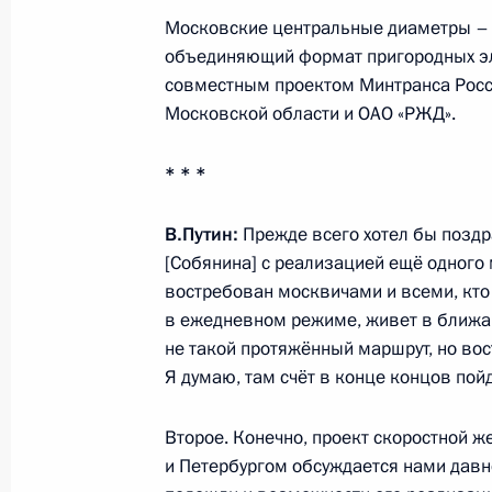
Воробьёвым
Московские центральные диаметры – 
объединяющий формат пригородных эле
1 июня 2023 года, 20:15
совместным проектом Минтранса Росс
Московской области и ОАО «РЖД».
Встреча с губернатором Московско
* * *
Воробьёвым
3 апреля 2023 года, 13:25
В.Путин:
Прежде всего хотел бы поздр
[Собянина] с реализацией ещё одного 
востребован москвичами и всеми, кто 
в ежедневном режиме, живет в ближай
Внесены изменения в распоряжени
не такой протяжённый маршрут, но во
«О дополнительных мерах социаль
Я думаю, там счёт в конце концов пой
военнослужащих и членов их семей
17 февраля 2023 года, 23:05
Второе. Конечно, проект скоростной 
и Петербургом обсуждается нами давно