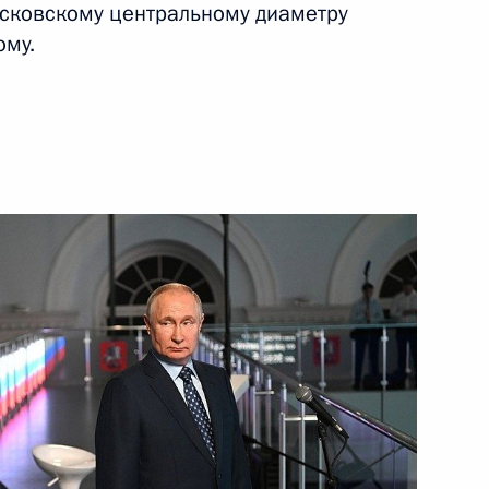
осковскому центральному диаметру
ому.
ям и подразделениям
 Московской и Херсонской
одных условий
орпорации «Энергия»