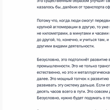
это существенным образом улучшит свя
Посещение военно-патриотическог
казалось бы, далёких от транспорта сф
15 августа 2022 года, 15:10
Потому что, когда люди смогут передви
крупной агломерации в другую, то уже
Внесено уточнение в порядок испо
не километрами, а минутами и часами
до другой, то, конечно, и учиться там,
ассигнований дорожного фонда Мо
другими видами деятельности.
14 июля 2022 года, 21:10
Безусловно, это подтолкнёт развитие
промышленности. Это не только транс
Встреча с губернатором Московско
естественно, но это и металлургическа
Воробьёвым
далее. Это мощный толчок к развитию
развивать эту систему дальше. Если о
11 июля 2022 года, 13:45
десять часов всего в пути. Это совсем 
Безусловно, нужно будет подумать о т
Упразднены Протвинский и Пущинс