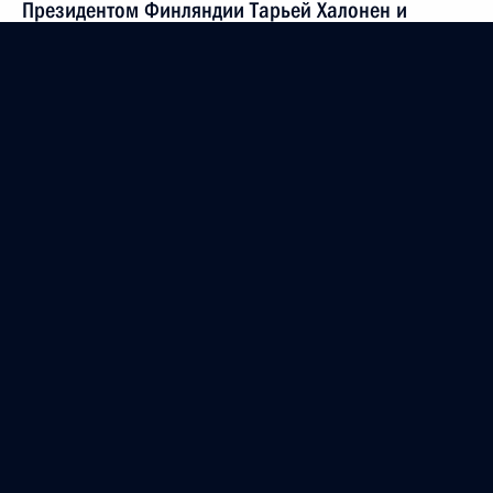
Президентом Финляндии Тарьей Халонен и
Премьер-министром Венгрии Ференцем
Дюрчанем
19 июля 2007 года
Поездка в Мордовию и Удмуртию
10 августа 2006 года
Президент России
Версия официального сайта для мобильных устройств