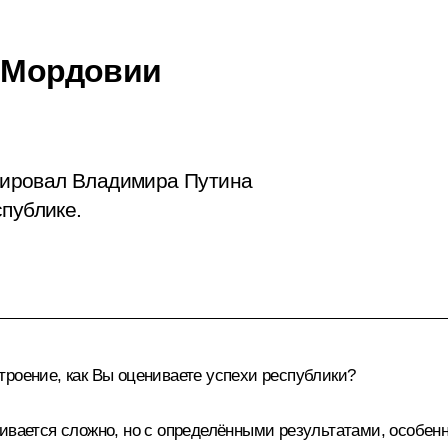
й Мордовии
ировал Владимира Путина
публике.
роение, как Вы оцениваете успехи республики?
вается сложно, но с определёнными результатами, особенн