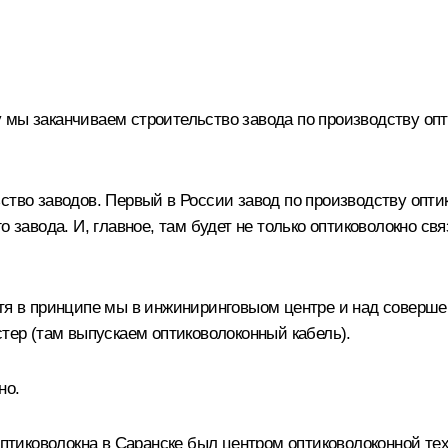
оду мы заканчиваем строительство завода по производству о
ство заводов. Первый в России завод по производству оптик
о завода. И, главное, там будет не только оптиковолокно св
отя в принципе мы в инжиниринговыом центре и над соверш
стер (там выпускаем оптиковолоконный кабель).
но.
птиковолокна в Саранске был центром оптиковолоконной техн