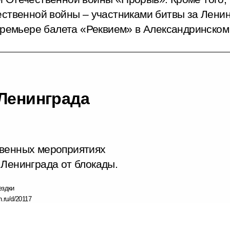
ественной войны – участниками битвы за Ленин
премьере балета «Реквием» в Александринском
 Ленинграда
твенных мероприятиях
 Ленинграда от блокады.
ездки
n.ru/d/20117