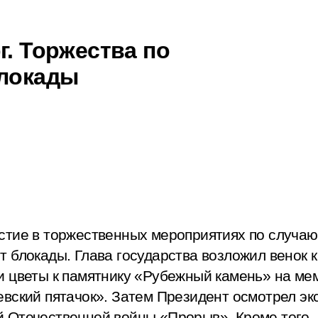
г. Торжества по
блокады
стие в торжественных мероприятиях по случаю
т блокады. Глава государства возложил венок 
и цветы к памятнику «Рубежный камень» на ме
евский пятачок». Затем Президент осмотрел э
 Отечественной войны «Прорыв». Кроме того,