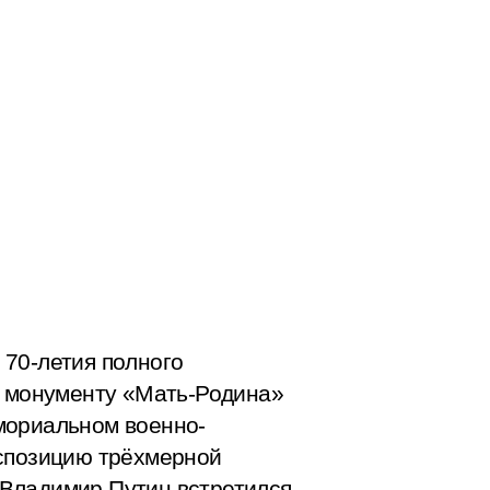
 70-летия полного
к монументу «Мать-Родина»
мориальном военно-
кспозицию трёхмерной
 Владимир Путин встретился