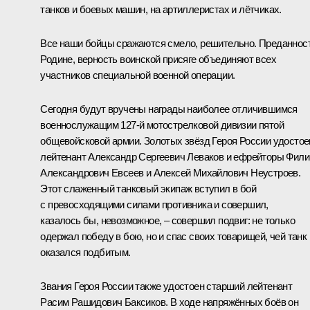
танков и боевых машин, на артиллеристах и лётчиках.
Все наши бойцы сражаются смело, решительно. Преданнос
Родине, верность воинской присяге объединяют всех
участников специальной военной операции.
Сегодня будут вручены награды наиболее отличившимся
военнослужащим 127-й мотострелковой дивизии пятой
общевойсковой армии. Золотых звёзд Героя России удосто
лейтенант Александр Сергеевич Леваков и ефрейторы Фили
Александрович Евсеев и Алексей Михайлович Неустроев.
Этот слаженный танковый экипаж вступил в бой
с превосходящими силами противника и совершил,
казалось бы, невозможное, – совершил подвиг: не только
одержал победу в бою, но и спас своих товарищей, чей танк
оказался подбитым.
Звания Героя России также удостоен старший лейтенант
Расим Рашидович Баксиков. В ходе напряжённых боёв он