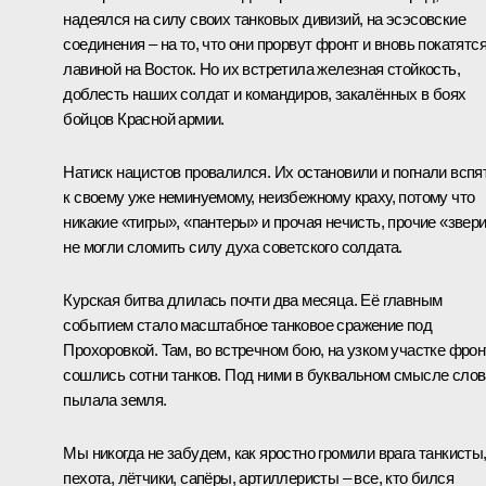
надеялся на силу своих танковых дивизий, на эсэсовские
соединения – на то, что они прорвут фронт и вновь покатятс
лавиной на Восток. Но их встретила железная стойкость,
доблесть наших солдат и командиров, закалённых в боях
бойцов Красной армии.
Натиск нацистов провалился. Их остановили и погнали вспя
к своему уже неминуемому, неизбежному краху, потому что
никакие «тигры», «пантеры» и прочая нечисть, прочие «звер
не могли сломить силу духа советского солдата.
Курская битва длилась почти два месяца. Её главным
событием стало масштабное танковое сражение под
Прохоровкой. Там, во встречном бою, на узком участке фрон
сошлись сотни танков. Под ними в буквальном смысле слов
пылала земля.
Мы никогда не забудем, как яростно громили врага танкисты
пехота, лётчики, сапёры, артиллеристы – все, кто бился