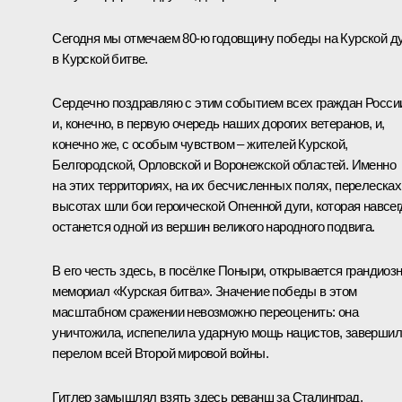
Сегодня мы отмечаем 80-ю годовщину победы на Курской ду
в Курской битве.
Сердечно поздравляю с этим событием всех граждан Росси
и, конечно, в первую очередь наших дорогих ветеранов, и,
конечно же, с особым чувством – жителей Курской,
Белгородской, Орловской и Воронежской областей. Именно
на этих территориях, на их бесчисленных полях, перелесках
высотах шли бои героической Огненной дуги, которая навсег
останется одной из вершин великого народного подвига.
В его честь здесь, в посёлке Поныри, открывается грандиоз
мемориал «Курская битва». Значение победы в этом
масштабном сражении невозможно переоценить: она
уничтожила, испепелила ударную мощь нацистов, заверши
перелом всей Второй мировой войны.
Гитлер замышлял взять здесь реванш за Сталинград,