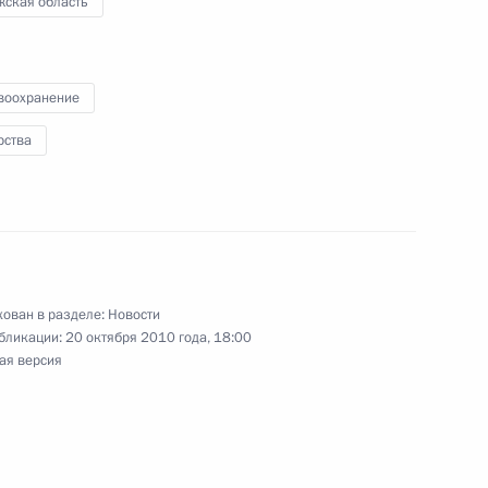
жская область
воохранение
у Анатолия Артамонова для
натора Калужской области
рства
андидатов на посты
кой областей
ован в разделе:
Новости
бликации:
20 октября 2010 года, 18:00
ая версия