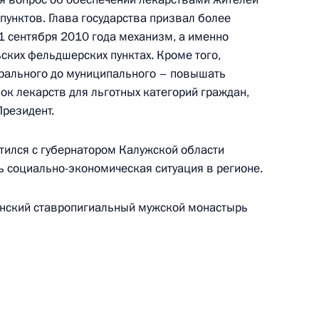
пунктов. Глава государства призвал более
1 сентября 2010 года механизм, а именно
ских фельдшерских пунктах. Кроме того,
оении специальных званий
ерального до муниципального – повышать
ников органов внутренних дел
ок лекарств для льготных категорий граждан,
Президент.
ился с губернатором Калужской области
 социально-экономическая ситуация в регионе.
о фонда Президента
енский ставропигиальный мужской монастырь
развитии отечественной
ики