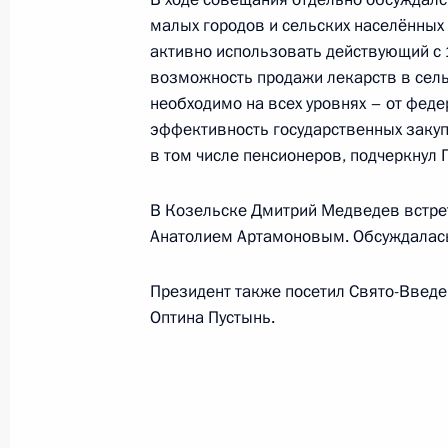
12 июля 2011 года, 09:00
малых городов и сельских населённых 
активно использовать действующий с 
возможность продажи лекарств в сель
Президент подписал указы о присв
необходимо на всех уровнях – от фед
и назначении на должность сотруд
эффективность государственных закуп
в том числе пенсионеров, подчеркнул 
11 апреля 2011 года, 10:00
В Козельске Дмитрий Медведев встрет
Анатолием Артамоновым. Обсуждалась
О выделении средств из резервног
Президент также посетил Свято-Введ
7 марта 2011 года, 14:30
Оптина Пустынь.
Важнейшая задача заключается в 
фармацевтики и медицинской техн
20 октября 2010 года, 18:00