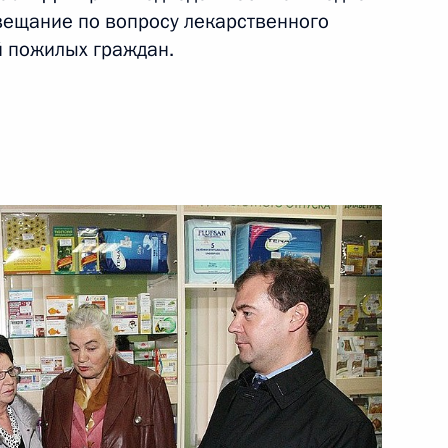
овещание по вопросу лекарственного
й пожилых граждан.
ая программа модернизации
ой области
атолию Артамонову дано
ращения заявителя
ного по итогам работы
 Калужской области