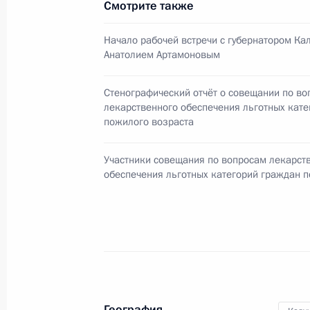
Смотрите также
Начало рабочей встречи с губернатором Ка
Анатолием Артамоновым
Поездка в Калужскую область
20 октября 2010 года
Стенографический отчёт о совещании по во
лекарственного обеспечения льготных кат
пожилого возраста
Начало рабочей встречи с губерна
Участники совещания по вопросам лекарст
Анатолием Артамоновым
обеспечения льготных категорий граждан 
20 октября 2010 года, 16:00
Распоряжение о выделении средств
Президента для учреждений здраво
обслуживания
География