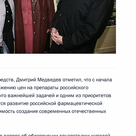
боты мобильной приёмной
редств, Дмитрий Медведев отметил, что с начала
дента в Калужской области
ижению цен на препараты российского
 что важнейшей задачей и одним из приоритетов
тся развитие российской фармацевтической
имость создания современных отечественных
идента будет работать
я вопрос об обеспечении лекарствами жителей