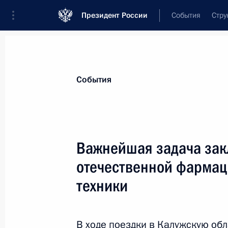
Президент России
События
Стру
Материалы по выбранной теме
События
Калужская область,
60 результатов
Важнейшая задача зак
Показа
отечественной фармац
техники
Представлен план обеспечения дете
дошкольных учреждениях города М
области
В ходе поездки в Калужскую об