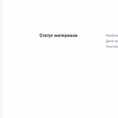
Поездка в Калужскую область
20 октября 2010 года
Статус материала
Опублик
Дата пу
Текстов
Начало рабочей встречи с губерна
Анатолием Артамоновым
20 октября 2010 года, 16:00
Распоряжение о выделении средств
Президента для учреждений здраво
обслуживания