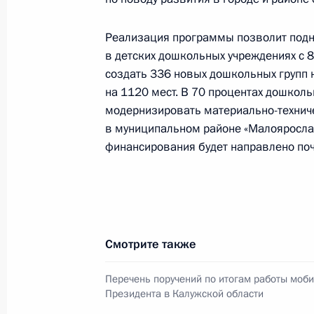
30 июля 2011 года, 16:40
Реализация программы позволит подн
в детских дошкольных учреждениях с 8
создать 336 новых дошкольных групп 
Перечень поручений по итогам ра
на 1120 мест. В 70 процентах дошкол
Президента в Калужской области
модернизировать материально-техничес
13 июля 2011 года, 21:00
в муниципальном районе «Малоярослав
финансирования будет направлено поч
Работа мобильной приёмной Прези
12 июля 2011 года, 14:30
Смотрите также
12 июля мобильная приёмная През
Перечень поручений по итогам работы моб
Президента в Калужской области
в Калужской области