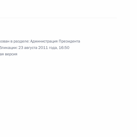
ован в разделе:
Администрация Президента
бликации:
23 августа 2011 года, 16:50
ая версия
тором Калужской области
 из резервного фонда
охранения и социального