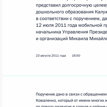
12 сентября 2011 года, 19:30
представил долгосрочную целе
дошкольного образования Калу
в соответствии с поручением, д
12 июля 2011 года мобильной п
Представлена долгосрочная целев
начальника Управления Президе
дошкольного образования Калужск
и организаций Михаила Михайл
23 августа 2011 года, 16:50
23 августа 2011 года
16:50
Губернатору Калужской области Ан
поручение в ходе рассмотрения об
2 августа 2011 года, 17:30
Поручение дано в связи с обращение
О ходе исполнения поручения, дан
Коваленко, который от имени многих 
мобильной приёмной Президента в
по поводу развития в городе и районе