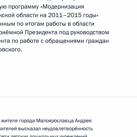
вую программу «Модернизация
жской области на 2011–2015 годы»
анным по итогам работы в области
риёмной Президента под руководством
ая программа модернизации
нта по работе с обращениями граждан
ой области
овского.
атолию Артамонову дано
ращения заявителя
м жителя города Малоярославца Андрея
ного по итогам работы
жителей высказал неудовлетворённость
 Калужской области
 сети детских дошкольных учреждений.