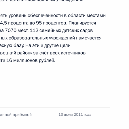
ять уровень обеспеченности в области местами
4,5 процента до 95 процентов. Планируется
на 7070 мест, 112 семейных детских садов
боты мобильной приёмной
ьных образовательных учреждений намечается
кую базу. На эти и другие цели
ецкий район» за счёт всех источников
ти 16 миллионов рублей.
дента в Калужской области
идента будет работать
ильной приёмной
13 июля 2011 года