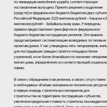
по ликвидации нанесённого ущерба, соответствующее
постановление выпущено. Принято решение о выделении
[средств] из федерального бюджета бюджетам двух субъек
Российской Федерации: 3123 миллиона рублей – Хакасии и 
миллионов рублей – Забайкальскому краю. Утверждены
правила предоставления трансфертов из федерального
бюджета бюджетам пострадавших регионов. Эти правила
предусматривают систематизацию возводимых по типовым
проектам домов. У нас утверждены пять типоразмеров, жил
для пострадавших граждан строится площадью более
утраченной, но не более ближайшего по значению типоразм
жилого дома, определённого из соответствующей социальн
нормы.
В связи с обращением глав регионов, в связи с отсутствием
в необходимых объёмах материально-технических ресурсов
в первую очередь строительных материалов для
строительства на территориях пострадавших субъектов,
увеличена предельная стоимость строительства квадратног
метра жилья до 40 тысяч рублей. Здесь мы пошли навстреч