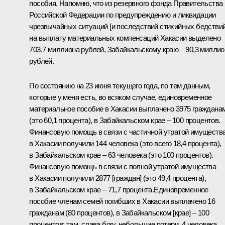
пособия. Напомню, что из резервного фонда Правительства
Российской Федерации по предупреждению и ликвидации
чрезвычайных ситуаций [и последствий стихийных бедствий
на выплату материальных компенсаций Хакасии выделено
703,7 миллиона рублей, Забайкальскому краю – 90,3 миллио
рублей.
По состоянию на 23 июня текущего года, по тем данным,
которые у меня есть, во всяком случае, единовременное
материальное пособие в Хакасии выплачено 3975 граждана
(это 60,1 процента), в Забайкальском крае – 100 процентов.
Финансовую помощь в связи с частичной утратой имуществ
в Хакасии получили 144 человека (это всего 18,4 процента),
в Забайкальском крае – 63 человека (это 100 процентов).
Финансовую помощь в связи с полной утратой имущества
в Хакасии получили 2877 [граждан] (это 49,4 процента),
в Забайкальском крае – 71,7 процента.Единовременное
пособие членам семей погибших в Хакасии выплачено 16
гражданам (80 процентов), в Забайкальском [крае] – 100
процентов: там, слава богу, небольшие потери, 4 человека