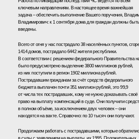
Работа по ликвидации последствий ЧС ведётся по всем
ключевым направлениям. В настоящее время важнейшая
задача – обеспечить выполнение Вашего поручения, Влади
Владимирович: к 1 сентября дома для граждан должны быт
введены.
Всего от огня у нас пострадало 38 населённых пунктов, сгор
1414 домов, пострадало 6442 жителя республики.
В соответствии с решением федерального Правительства н
было предусмотрено выделение 3800 миллионов рублей,
из них поступили в регион 1902 миллиона рублей.
Пострадавшим гражданам за счёт средств федерального
бюджета выплачен почти 351 миллион рублей, это 99,9
от числа тех пострадавших, кому не нужно доказывать своё
право на выплату компенсаций в суде. Они получили средс
в полном объёме, за исключением двух человек – они
находятся на вахте. Справочно: по 10 тысяч они получают.
Продолжаем работать с пострадавшими, которые обратили
в суды с заявлением на выплаты, их 1995. Положительных