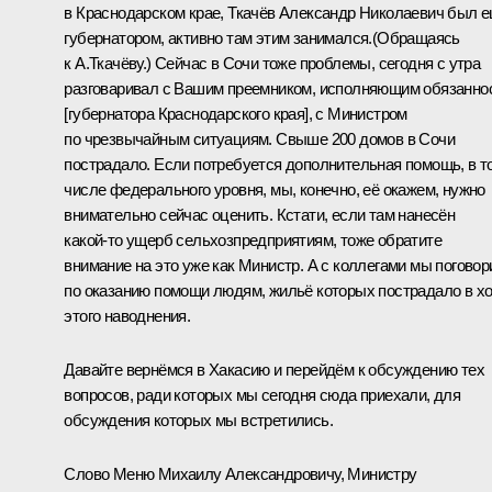
в Краснодарском крае, Ткачёв Александр Николаевич был 
губернатором, активно там этим занимался.
(Обращаясь
к А.Ткачёву.)
Сейчас в Сочи тоже проблемы, сегодня с утра
разговаривал с Вашим преемником, исполняющим обязанно
[губернатора Краснодарского края], с Министром
по чрезвычайным ситуациям. Свыше 200 домов в Сочи
пострадало. Если потребуется дополнительная помощь, в т
числе федерального уровня, мы, конечно, её окажем, нужно
внимательно сейчас оценить. Кстати, если там нанесён
какой‑то ущерб сельхозпредприятиям, тоже обратите
внимание на это уже как Министр. А с коллегами мы погово
по оказанию помощи людям, жильё которых пострадало в х
этого наводнения.
Давайте вернёмся в Хакасию и перейдём к обсуждению тех
вопросов, ради которых мы сегодня сюда приехали, для
обсуждения которых мы встретились.
Слово Меню Михаилу Александровичу, Министру