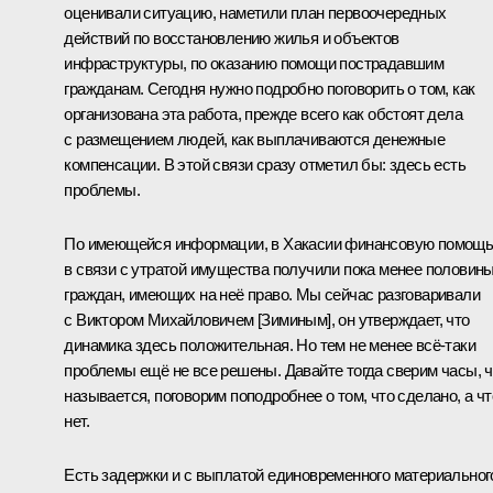
оценивали ситуацию, наметили план первоочередных
действий по восстановлению жилья и объектов
инфраструктуры, по оказанию помощи пострадавшим
гражданам. Сегодня нужно подробно поговорить о том, как
организована эта работа, прежде всего как обстоят дела
с размещением людей, как выплачиваются денежные
компенсации. В этой связи сразу отметил бы: здесь есть
проблемы.
По имеющейся информации, в Хакасии финансовую помощ
в связи с утратой имущества получили пока менее половин
граждан, имеющих на неё право. Мы сейчас разговаривали
с Виктором Михайловичем [Зиминым], он утверждает, что
динамика здесь положительная. Но тем не менее всё‑таки
проблемы ещё не все решены. Давайте тогда сверим часы, ч
называется, поговорим поподробнее о том, что сделано, а чт
нет.
Есть задержки и с выплатой единовременного материальног