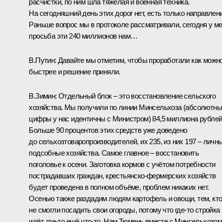
расчистки, по ним шла тяжёлая и военная техника.
На сегодняшний день этих дорог нет, есть только направлени
Раньше вопрос мы в протоколе рассматривали, сегодня у м
просьба эти 240 миллионов нам…
В.Путин:
Давайте мы отметим, чтобы проработали как можн
быстрее и решение приняли.
В.Зимин:
Отдельный блок – это восстановление сельского
хозяйства. Мы получили по линии Минсельхоза (абсолютн
цифры у нас идентичны с Министром) 84,5 миллиона рублей
Больше 90 процентов этих средств уже доведено
до сельхозтоваропроизводителей, их 235, из них 197 – личн
подсобные хозяйства. Самое главное – восстановить
поголовье к осени. Заготовка кормов с учётом потребности
пострадавших граждан, крестьянско-фермерских хозяйств
будет проведена в полном объёме, проблем никаких нет.
Осенью также раздадим людям картофель и овощи, тем, кт
не смогли посадить свои огороды, потому что где‑то стройка
идёт, где‑то ещё что‑то. Нам Тюмень вместе с Минсельхозо