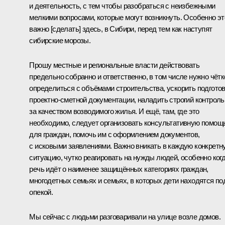
и деятельность, с тем чтобы разобраться с неизбежными
мелкими вопросами, которые могут возникнуть. Особенно эт
важно [сделать] здесь, в Сибири, перед тем как наступят
сибирские морозы.
Прошу местные и региональные власти действовать
предельно собранно и ответственно, в том числе нужно чётк
определиться с объёмами строительства, ускорить подгото
проектно-сметной документации, наладить строгий контроль
за качеством возводимого жилья. И ещё, там, где это
необходимо, следует организовать консультативную помощ
для граждан, помочь им с оформлением документов,
с исковыми заявлениями. Важно вникать в каждую конкретн
ситуацию, чутко реагировать на нужды людей, особенно ког
речь идёт о наименее защищённых категориях граждан,
многодетных семьях и семьях, в которых дети находятся по
опекой.
Мы сейчас с людьми разговаривали на улице возле домов.