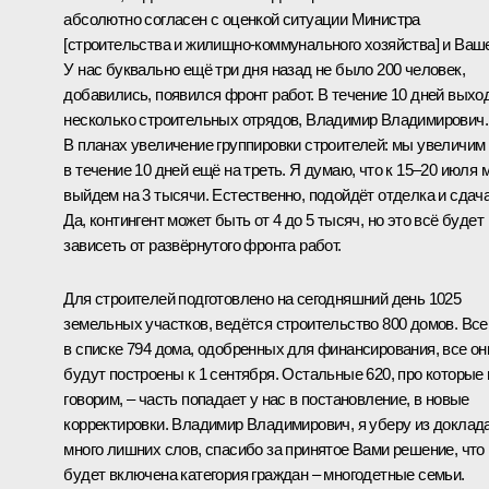
абсолютно согласен с оценкой ситуации Министра
[строительства и жилищно-коммунального хозяйства] и Ваш
У нас буквально ещё три дня назад не было 200 человек,
добавились, появился фронт работ. В течение 10 дней выхо
несколько строительных отрядов, Владимир Владимирович.
В планах увеличение группировки строителей: мы увеличим
в течение 10 дней ещё на треть. Я думаю, что к 15–20 июля 
выйдем на 3 тысячи. Естественно, подойдёт отделка и сдача
Да, контингент может быть от 4 до 5 тысяч, но это всё будет
зависеть от развёрнутого фронта работ.
Для строителей подготовлено на сегодняшний день 1025
земельных участков, ведётся строительство 800 домов. Все
в списке 794 дома, одобренных для финансирования, все он
будут построены к 1 сентября. Остальные 620, про которые
говорим, – часть попадает у нас в постановление, в новые
корректировки. Владимир Владимирович, я уберу из доклад
много лишних слов, спасибо за принятое Вами решение, что
будет включена категория граждан – многодетные семьи.