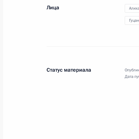
Лица
Алих
Гуца
Поездка в Чукотский а
10 января 2024 года
Анадырь
14 фо
Статус материала
Опублик
Дата пу