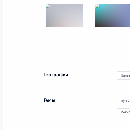
География
Кали
Темы
Вузы
Реги