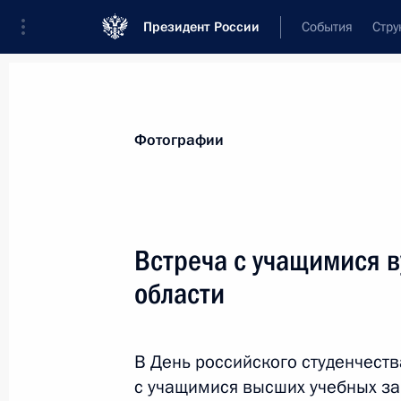
Президент России
События
Стру
Видеозаписи
Фотографии
Аудиозапи
Все материалы
Поездки
Совещания, 
Фотографии
Показа
Встреча с учащимися 
области
Поездка в Калининградскую
область
В День российского студенчеств
с учащимися высших учебных за