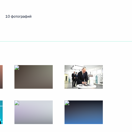
25 января 2024 года
10 фото
10 фотографий
й край
40 фото