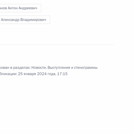
анов Антон Андреевич
н Александр Владимирович
втономный округ
то
ован в разделах:
Новости
,
Выступления и стенограммы
бликации:
25 января 2024 года, 17:15