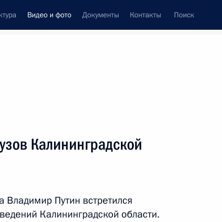
ктура
Видео и фото
Документы
Контакты
Поиск
си
встречи
Церемонии
январь, 2024
ть следующие материалы
вузов Калининградской
Встреча с учащимися вузов
Калининградской области
а Владимир Путин встретился
ведений Калининградской области.