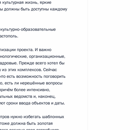
 культурная жизнь, яркие
ты должны быть доступны каждому
ютном регулировании
 культурно-образовательные
астополь.
лизации проекта. И важно
ехнологические, организационные,
министративных районах
кадровые. Прежде всего хотел бы
бласти и Приморского края
у из этих комплексов. Сейчас
что есть возможность поговорить
но, есть ли нерешённые вопросы
причём более интенсивно,
льных ведомств и, наконец,
ьтурно-музейного центра
ют сроки ввода объектов и даты.
нтров нужно избегать шаблонных
ь тоже должна быть золотая