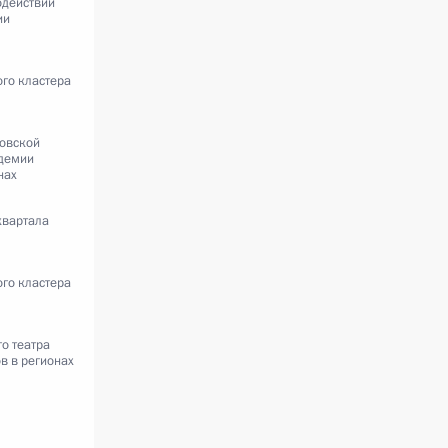
одействии
ии
ого кластера
ковской
адемии
нах
квартала
ого кластера
о театра
в в регионах