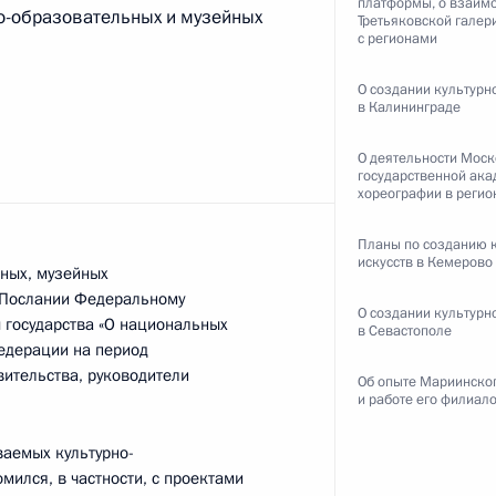
платформы, о взаим
о-образовательных и музейных
Третьяковской галер
с регионами
О создании культурн
в Калининграде
ь
О деятельности Мос
государственной ак
хореографии в регио
Планы по созданию 
«Гремящий»
искусств в Кемерово
тных, музейных
 Послании Федеральному
О создании культурн
 государства «О национальных
в Севастополе
Федерации на период
вительства, руководители
Об опыте Мариинског
алининградской области
и работе его филиало
ваемых культурно-
мился, в частности, с проектами