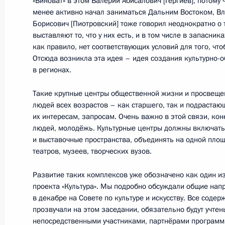
«Виноват» в этом Валерий Абисалович [Гергиев], потому 
менее активно начал заниматься Дальним Востоком, В
31 октября Президент совершит ра
Борисович [Пиотровский] тоже говорил неоднократно о т
выставляют то, что у них есть, и в том числе в запасник
в Калининградскую область
как правило, нет соответствующих условий для того, чт
30 октября 2019 года, 15:00
Отсюда возникла эта идея – идея создания культурно-
в регионах.
Такие крупные центры общественной жизни и просвеще
Совещание по вопросу создания ку
людей всех возрастов – как старшего, так и подрастаю
комплексов в субъектах Российско
их интересам, запросам. Очень важно в этой связи, кон
людей, молодёжь. Культурные центры должны включать
8 января 2019 года, 16:30
и выставочные пространства, объединять на одной пл
театров, музеев, творческих вузов.
Развитие таких комплексов уже обозначено как один и
Ввод в эксплуатацию регазификац
проекта «Культура». Мы подробно обсуждали общие нап
8 января 2019 года, 13:50
в декабре на Совете по культуре и искусству. Все сод
прозвучали на этом заседании, обязательно будут учтены
непосредственными участниками, партнёрами программ