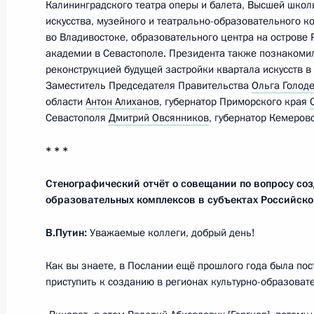
Калининградского театра оперы и балета, Высшей школ
искусства, музейного и театрально-образовательного к
во Владивостоке, образовательного центра на острове 
Заседание президиума Госсовета о 
академии в Севастополе. Президента также познакоми
Российской Федерации в сфере зд
реконструкцией будущей застройки квартала искусств 
Заместитель Председателя Правительства
Ольга Голод
31 октября 2019 года, 15:15
области
Антон Алиханов
, губернатор Приморского края
Севастополя
Дмитрий Овсянников
, губернатор Кемеров
* * *
Встреча с представителями общест
области
Стенографический отчёт о совещании по вопросу соз
31 октября 2019 года, 14:30
образовательных комплексов в субъектах Российск
В.Путин:
Уважаемые коллеги, добрый день!
Владимир Путин прибыл в Калинин
Как вы знаете, в Послании ещё прошлого года была по
приступить к созданию в регионах культурно-образоват
31 октября 2019 года, 01:30