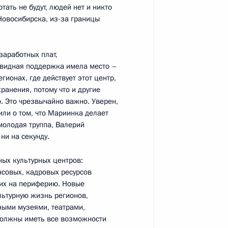
ных СМИ
ать не будут, людей нет и никто
 Новосибирска, из-за границы
заработных плат,
чевидная поддержка имела место –
ть предыдущие материалы
гионах, где действует этот центр,
ранения, потому что и другие
. Это чрезвычайно важно. Уверен,
рили о том, что Мариинка делает
молодая труппа, Валерий
ни на секунду.
енно-Морского Флота
ных культурных центров:
нсовых, кадровых ресурсов
 их на периферию. Новые
льтурную жизнь регионов,
ными музеями, театрами,
 должны иметь все возможности