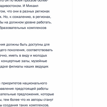
что он по моей просьбе более-
ладивостоком. И Михаил
бочую поездку
ом, что они в разных регионах
ах. Но, к сожалению, в регионах,
обы на должном уровне работать.
образовательных комплексов
ния должны быть доступны для
льтурно-образовательных
щего поколения, соответствовать
й Федерации
ечно, иметь в виду и молодых
 концертные залы, музейные
ощадке филиалы наших ведущих
з приоритетов национального
ионного терминала СПГ
равления предстоящей работы
ержательные предложения, которые
, тем более что их авторы станут
ы создания таких комплексов.