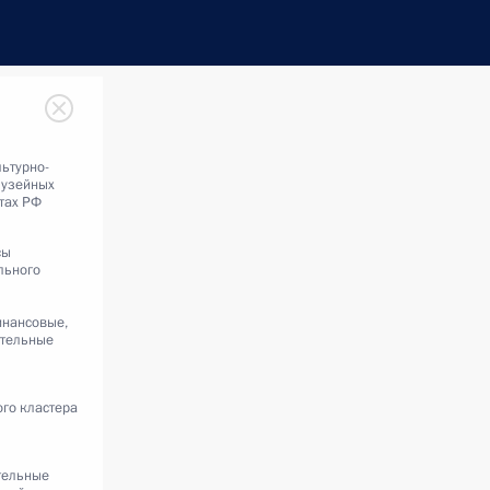
льтурно-
музейных
тах РФ
сы
льного
инансовые,
ительные
ого кластера
тельные