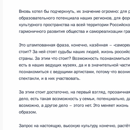
8 января Президент совершит рабо
Вновь хотел бы подчеркнуть, их значение огромно: для 
образовательного потенциала наших регионов, для фо
7 января 2019 года, 15:00
культурного пространства на всей территории Российско
гармоничного развития общества и самореализации гр
Это штампованная фраза, конечно, казённая – «самореа
Внесены изменения в Кодекс торго
стоит? За ней стоят судьбы наших людей, жизнь россий
создания Российского открытого ре
страны. За этим что стоит? Возможность познакомитьс
3 августа 2018 года, 17:55
есть в наших ведущих музеях, да и в значительной част
познакомиться с ведущими артистами, потому что возни
спектакли, и в них участвовать.
Внесены изменения в отдельные за
За этим стоит достаточно, на первый взгляд, прозаична
с принятием закона о специальных
дело, есть такая возможность у семьи, потенциально, д
возможно, а другое дело – этого нет. Это меняет жизн
на территориях Калининградской о
образом.
3 августа 2018 года, 17:50
Запрос на настоящую, высокую культуру, конечно, растёт