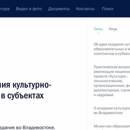
ктура
Видео и фото
Документы
Контакты
Поиск
Все темы
Подписаться на ленту
Темы
Лица
Об идее создания ку
образовательных и 
ультатов
комплексов в субъек
Практические вопро
реализации национа
проекта «Культура»:
технологические,
ия культурно-
организационные, ф
ть следующие материалы
архитектурные, стро
в субъектах
и кадровые
речи с представителями
О создании культурн
во Владивостоке
рске Калининградской
Музеи как образова
здания во Владивостоке,