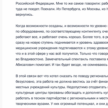
Медиафорум региональных и мест
Российской Федерации. Мне то же самое говорили: работ
туда не поедет. Поехали. Из Петербурга, из Москвы, из
2 марта 2018 года, 20:00
вернулись.
Когда возможности созданы, и возможности по уровню 
по оборудованию, по соответствующему контингенту, о
Показа
работают все, и работают очень хорошо. Более того, в ре
сразу на новую ступень поднимается и уровень здравоох
медицинские учреждения подтягиваются к этому уровню
что и в этой сфере у нас всё получится. Только что гово
во Владивостоке. Замечательный спектакль поставила 
Абисалович помогает. И так будет везде, не сомневаюсь 
Встреча с военнослужащими Во
В этой связи вот что хотел сказать по поводу региональ
26 июля 2026 года
безусловно, эта работа не должна вестись за счёт фина
местных учреждений культуры. Недопустимо отодвигать
культурные центры призваны обогащать и дополнять ку
работать в тесном партнёрстве с региональными и мест
творческими вузами. У них огромный потенциал, и они