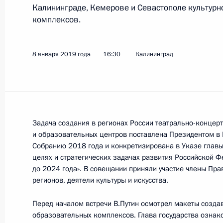
Калининграде, Кемерове и Севастополе культурн
8 января 2020 года, 17:00
комплексов.
Поездка в Калининградскую област
8 января 2019 года
16:30
Калининград
31 октября 2019 года
Владимир Путин осмотрел корвет 
Задача создания в регионах России театрально-концер
31 октября 2019 года, 19:15
и образовательных центров поставлена Президентом в
Собранию 2018 года и конкретизирована в Указе главы
целях и стратегических задачах развития Российской 
до 2024 года». В совещании приняли участие члены Пра
Рабочая встреча с губернатором К
регионов, деятели культуры и искусства.
Антоном Алихановым
Перед началом встречи В.Путин осмотрел макеты созда
31 октября 2019 года, 18:00
образовательных комплексов. Глава государства ознако