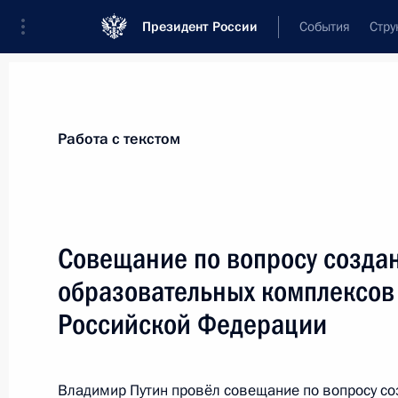
Президент России
События
Стру
Материалы по выбранной теме
Работа с текстом
Калининградская область,
135 рез
Совещание по вопросу создан
Показа
образовательных комплексов 
Российской Федерации
Перечень поручений по итогам вст
общественности в городе Светлого
области
Владимир Путин провёл совещание по вопросу со