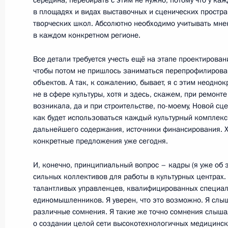
середина, перебирать с этим не нужно, потому что у ка
в площадях и видах выставочных и сценических простра
творческих школ. Абсолютно необходимо учитывать мн
Совместное заседание Совета по р
в каждом конкретном регионе.
и спорта и Наблюдательного совет
Все детали требуется учесть ещё на этапе проектирован
20 июля 2018 года, 18:30
чтобы потом не пришлось заниматься перепрофилирова
объектов. А так, к сожалению, бывает, я с этим неоднок
не в сфере культуры, хотя и здесь, скажем, при ремонт
Беседа с юными футболистами
возникала, да и при строительстве, по-моему, Новой сц
как будет использоваться каждый культурный комплекс
20 июля 2018 года, 16:35
дальнейшего содержания, источники финансирования. Х
конкретные предложения уже сегодня.
И, конечно, принципиальный вопрос – кадры (я уже об 
Посещение стадиона «Калининград
сильных коллективов для работы в культурных центрах
20 июля 2018 года, 16:30
талантливых управленцев, квалифицированных специали
единомышленников. Я уверен, что это возможно. Я слыш
различные сомнения. Я такие же точно сомнения слыша
о создании целой сети высокотехнологичных медицинск