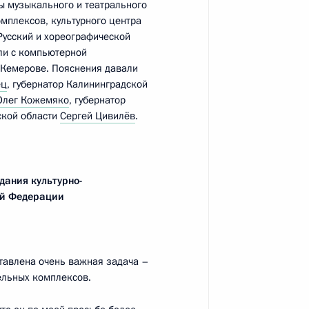
ы музыкального и театрального
омплексов, культурного центра
Русский и хореографической
задачах субъектов
ли с компьютерной
равоохранения
в Кемерове. Пояснения давали
ец
, губернатор Калининградской
Олег Кожемяко
, губернатор
ской области
Сергей Цивилёв
.
венности Калининградской
дания культурно-
ой Федерации
градскую область
ставлена очень важная задача –
ельных комплексов.