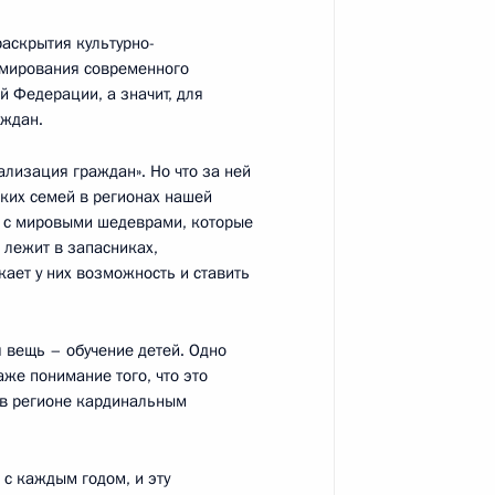
чую поездку в Калининград
раскрытия культурно-
рмирования современного
й Федерации, а значит, для
аждан.
лизация граждан». Но что за ней
вого мореплавания в части
ских семей в регионах нашей
естра судов
я с мировыми шедеврами, которые
и лежит в запасниках,
кает у них возможность и ставить
конодательные акты в связи
я вещь – обучение детей. Одно
 административных районах
аже понимание того, что это
ь в регионе кардинальным
бласти и Приморского края
 с каждым годом, и эту