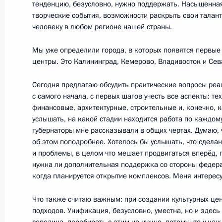
тенденцию, безусловно, нужно поддержать. Насыщенная
творческие события, возможности раскрыть свои талан
Внесены изменения в закон о вал
человеку в любом регионе нашей страны.
и валютном контроле
Мы уже определили города, в которых появятся первые
3 августа 2018 года, 17:40
центры. Это Калининград, Кемерово, Владивосток и Сев
Сегодня предлагаю обсудить практические вопросы реа
с самого начала, с первых шагов учесть все аспекты: т
Подписан закон о специальных ад
финансовые, архитектурные, строительные и, конечно, 
на территориях Калининградской о
услышать, на какой стадии находится работа по каждом
3 августа 2018 года, 17:30
губернаторы мне рассказывали в общих чертах. Думаю, 
об этом поподробнее. Хотелось бы услышать, что сдела
и проблемы, в целом что мешает продвигаться вперёд, 
нужна ли дополнительная поддержка со стороны федера
Президенту представлен проект кул
когда планируется открытие комплексов. Меня интересу
в Калининграде
Что также считаю важным: при создании культурных це
20 июля 2018 года, 19:00
подходов. Унификация, безусловно, уместна, но и здес