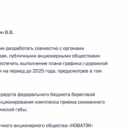
ально-экономическому
ой агломерации
н В.В.
ии разработать совместно с органами
края, публичными акционерными обществами
беспечить выполнение плана-графика («дорожной
о форума «Экосистема.
 на период до 2025 года, предусмотрев в том
т средств федерального бюджета береговой
нкционирования комплекса приема сжиженного
инской губы;
тку
личного акционерного общества «НОВАТЭК»