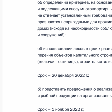
об определении критериев, на основ
и подлежащими сносу многоквартирные
Перечень поручений по итогам сов
не отвечает установленным требовани
признаются непригодными для прожив
Правительства
домах (исходя из необходимости собл
1 ноября 2023 года, 18:30
и сооружений);
об использовании лесов в целях разви
Мария Львова-Белова посетила три
перечня объектов капитального строит
(включая гостиницы), строительство ко
20 июля 2023 года, 18:00
Срок – 20 декабря 2022 г.;
Перечень поручений по итогам вст
б) представить предложения о реализ
с участниками молодежного эколо
и рыбной продукции на организованных
«Экосистема. Заповедный край»
3 ноября 2022 года, 18:00
Срок – 1 ноября 2022 г.;