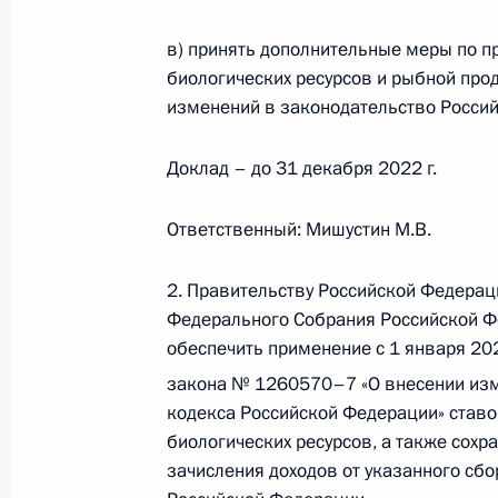
в) принять дополнительные меры по 
биологических ресурсов и рыбной про
Перечень поручений по итогам со
изменений в законодательство Росси
долгосрочного социально-экономи
Петропавловск-Камчатского городс
Доклад – до 31 декабря 2022 г.
7 октября 2022 года, 20:00
Ответственный: Мишустин М.В.
Поездка на Камчатку
2. Правительству Российской Федерац
Федерального Собрания Российской Фе
5 сентября 2022 года
обеспечить применение с 1 января 20
закона № 1260570–7 «О внесении изм
кодекса Российской Федерации» ставо
Встреча с губернатором Камчатск
биологических ресурсов, а также сох
Солодовым
зачисления доходов от указанного сб
5 сентября 2022 года, 16:15