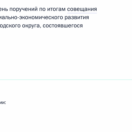
о внедрению дополнительных
ень поручений по итогам
совещания
нних воздушных перевозок
иально-экономического развития
ния
одского округа, состоявшегося
ого края Владимиром
ии:
о стихийными бедствиями