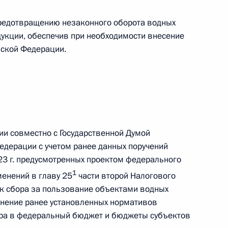
предотвращению незаконного оборота водных
дукции, обеспечив при необходимости внесение
вещания по вопросам
йской Федерации.
ческого развития
кого округа
ии совместно с Государственной Думой
дерации с учетом ранее данных поручений
23 г. предусмотренных проектом федерального
1
енений в главу 25
части второй Налогового
к сбора за пользование объектами водных
ого края Владимиром
ранение ранее установленных нормативов
ора в федеральный бюджет и бюджеты субъектов