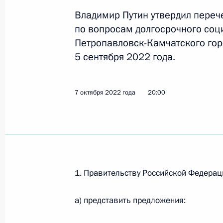
Камчатского края эксперимента п
Владимир Путин утвердил переч
механизмов регулирования внутре
по вопросам долгосрочного соц
икры непромышленного изготовле
Петропавловск-Камчатского гор
5 сентября 2022 года.
21 апреля 2025 года, 16:25
7 октября 2022 года
20:00
Встреча с губернатором Камчатск
Солодовым
17 февраля 2025 года, 14:05
1. Правительству Российской Федерац
Президенту доложено о ситуации с
в различных регионах
а) представить предложения:
27 ноября 2023 года, 14:30