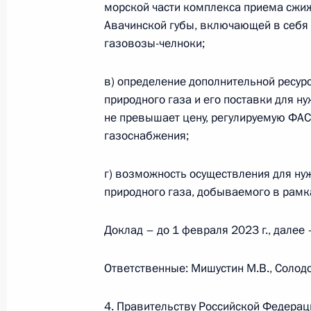
морской части комплекса приема сжиж
Авачинской губы, включающей в себя 
газовозы-челноки;
5 сентября Владимир Путин соверш
в Петропавловск-Камчатский
в) определение дополнительной ресур
4 сентября 2022 года, 15:00
природного газа и его поставки для н
не превышает цену, регулируемую ФАС
газоснабжения;
Закон о проведении на территории
эксперимента по внедрению допол
г) возможность осуществления для ну
регулирования внутренних воздушн
природного газа, добываемого в рамка
непромышленного изготовления
Доклад – до 1 февраля 2023 г., далее 
14 июля 2022 года, 13:45
Ответственные: Мишустин М.В., Солодов
Встреча с губернатором Камчатск
4. Правительству Российской Федерац