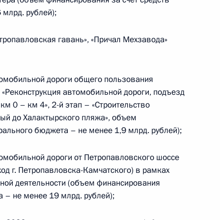
млрд. рублей);
тропавловская гавань», «Причал Мехзавода»
енно исполняющим
томобильной дороги общего пользования
ого края
– «Реконструкция автомобильной дороги, подъезд
км 0 – км 4», 2-й этап – «Строительство
ный до Халактырского пляжа», объем
ального бюджета – не менее 1,9 млрд. рублей);
 совершенствование
омобильной дороги от Петропавловского шоссе
ая
ход г. Петропавловска-Камчатского) в рамках
ной деятельности (объем финансирования
 – не менее 19 млрд. рублей);