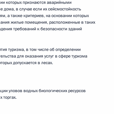
ании которых признаются аварийными
 дома, в случае если их сейсмостойкость
ещания с членами
ям, а также критериев, на основании которых
ания жилые помещения, расположенные в таких
юдения требований к безопасности зданий
тия туризма, в том числе об определении
 региона Дальнего Востока
ельства для оказания услуг в сфере туризма
торых допускается в лесах.
речи Президента
ации уловов водных биологических ресурсов
гического форума
 торгах.