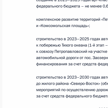
Владимиром Солодовым
федерального бюджета – не менее 0,6 
12 августа 2020 года, 12:05
комплексное развитие территорий «Пе
и «Комсомольская площадь»;
Владимир Солодов назначен врем
строительство в 2023–2025 годах ав
обязанности губернатора Камчатск
к побережью Тихого океана (1-й этап 
3 апреля 2020 года, 11:30
к совхозу Петропавловский на участке 
автомобильной дороги от пос. Заозер
финансирования за счет средств федер
Подписан закон, направленный на
строительство в 2023–2030 годах авт
деятельности судов Камчатского кр
до жилого района «Северо-Восток» (об
19 февраля 2018 года, 16:40
мероприятий по осуществлению дорож
за счет средств федерального бюджета