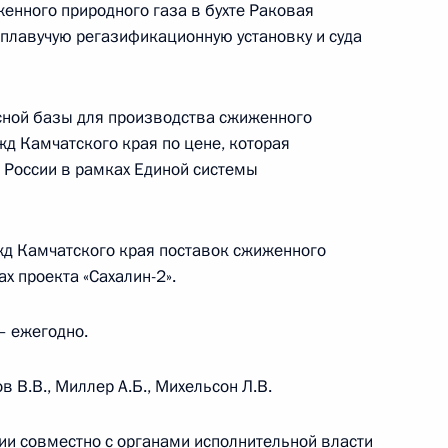
енного природного газа в бухте Раковая
плавучую регазификационную установку и суда
ит рабочую поездку
сной базы для производства сжиженного
ужд Камчатского края по цене, которая
 России в рамках Единой системы
 Камчатского края
нительных механизмов
жд Камчатского края поставок сжиженного
ых перевозок красной икры
х проекта «Сахалин-2».
– ежегодно.
 В.В., Миллер А.Б., Михельсон Л.В.
ого края Владимиром
ии совместно с органами исполнительной власти