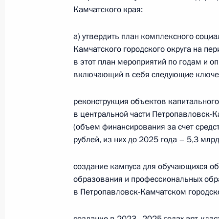
Солодовым
Камчатского края:
24 января 2022 года, 14:40
а) утвердить план комплексного соци
Камчатского городского округа на пе
в этот план мероприятий по годам и о
Соболезнования в связи с крушени
включающий в себя следующие ключе
в Камчатском крае
7 июля 2021 года, 11:10
реконструкция объектов капитального
в центральной части Петропавловск-К
(объем финансирования за счет средс
Подписан закон, направленный на
рублей, из них до 2025 года – 5,3 млрд
деятельности судов Камчатского кр
создание кампуса для обучающихся о
8 декабря 2020 года, 12:30
образования и профессиональных обр
в Петропавловск-Камчатском городско
Рабочая встреча с врио губернато
создание в 2023–2025 годах арт-клас