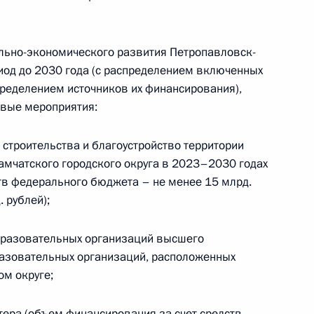
ально-экономического развития Петропавловск-
риод до 2030 года (с распределением включенных
пределением источников их финансирования),
ем самолёта Ан-26
вые мероприятия:
 строительства и благоустройство территории
амчатского городского округа в 2023–2030 годах
тв федерального бюджета – не менее 15 млрд.
 совершенствование
. рублей);
ая
бразовательных организаций высшего
азовательных организаций, расположенных
м округе;
ра Камчатского края
тера (объем финансирования за счет средств