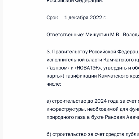
Российской Федерации.
Срок – 1 декабря 2022 г.
Совещание по долгосрочному соци
развитию Петропавловск-Камчатск
Ответственные: Мишустин М.В., Володи
5 сентября 2022 года, 16:00
3. Правительству Российской Федерац
исполнительной власти Камчатского 
«Газпром» и «НОВАТЭК», утвердить и о
Встреча с участниками молодёжног
карты») газификации Камчатского края
Заповедный край»
числе:
5 сентября 2022 года, 13:35
а) строительство до 2024 года за сче
инфраструктуры, необходимой для фу
природного газа в бухте Раковая Авач
Глава государства прибыл на Камча
5 сентября 2022 года, 10:50
б) строительство за счет средств пуб